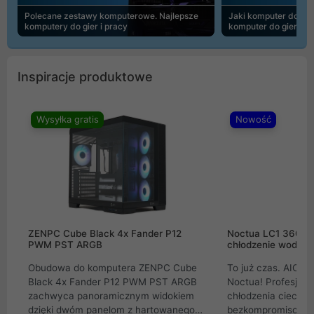
Polecane zestawy komputerowe. Najlepsze
Jaki komputer do 30
komputery do gier i pracy
komputer do gier | 
Inspiracje produktowe
Wysyłka gratis
Nowość
ZENPC Cube Black 4x Fander P12
Noctua LC1 360mm
PWM PST ARGB
chłodzenie wodne 
Obudowa do komputera ZENPC Cube
To już czas. AIO w
Black 4x Fander P12 PWM PST ARGB
Noctua! Profesjon
zachwyca panoramicznym widokiem
chłodzenia cieczą 
dzięki dwóm panelom z hartowanego
bezkompromisowe 