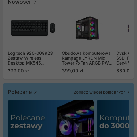
Nowości
Logitech 920-008923
Obudowa komputerowa
Dysk WD 
Zestaw Wireless
Rampage LYRON Mid
SSD 1TB 
Desktop MK545
Tower 7xFan ARGB PWM
Gen4 WD
Advanced
czarna
00CPE0
299,00 zł
399,00 zł
669,00 z
Polecane
Zobacz więcej polecanych