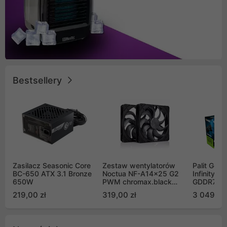
Bestsellery
Zasilacz Seasonic Core
Zestaw wentylatorów
Palit GeF
BC-650 ATX 3.1 Bronze
Noctua NF-A14x25 G2
Infinity 3
650W
PWM chromax.black
GDDR7 DL
Sx2-PP Sterrox 140mm
(NE75070
219,00 zł
319,00 zł
3 049,00
Push Pull (2szt)
GB2050S