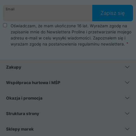
danych osobowych. Dlatego zakup notebooka albo laptopa w
Email
ProLine to czysta przyjemność i pełne bezpieczeństwo.
Zapisz się
Zaopatrzysz się u nas w akcesoria i części komputerowe
takie jak procesory, karty graficzne, płyty główne, pamięci,
Oświadczam, że mam ukończone 16 lat. Wyrażam zgodę na
dyski SSD, M.2 oraz HDD. Nasi pracownicy pomogą Ci wybrać
zapisanie mnie do Newslettera Proline i przetwarzanie mojego
najlepszy zasilacz komputerowy oraz obudowę do komputera.
adresu e-mail w celu wysyłki wiadomości. Zapoznałem się i
Poza komputerami mamy również najlepsze na rynku
wyrażam zgodę na postanowienia
regulaminu newslettera
.
Smartfony takich producentów jak Xiaomi, Apple, Samsung i
Huawei. Jeżeli chcesz, aby Twój komputer pracował cicho,
posiadamy szeroką gamę chłodzenia procesora, oraz ciche
wentylatory. Na koniec mając już to wszystko, możesz
Zakupy
wybrać idealny fotel gamingowy.
Współpraca hurtowa i MŚP
Okazja i promocja
Struktura strony
Sklepy marek