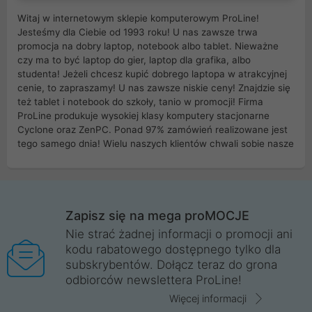
Witaj w internetowym sklepie komputerowym ProLine!
Jesteśmy dla Ciebie od 1993 roku! U nas zawsze trwa
promocja na dobry laptop, notebook albo tablet. Nieważne
czy ma to być laptop do gier, laptop dla grafika, albo
studenta! Jeżeli chcesz kupić dobrego laptopa w atrakcyjnej
cenie, to zapraszamy! U nas zawsze niskie ceny! Znajdzie się
też tablet i notebook do szkoły, tanio w promocji! Firma
ProLine produkuje wysokiej klasy komputery stacjonarne
Cyclone oraz ZenPC. Ponad 97% zamówień realizowane jest
tego samego dnia! Wielu naszych klientów chwali sobie nasze
myszki dla graczy i klawiatury mechaniczne. Posiadamy sieć
sklepów komputerowych na terenie kraju. W większości z
nich możesz odebrać zamówienie bez kosztów transportu.
Posiadamy sklep komputerowy w miastach takich jak
Wrocław, Poznań, Legnica, Katowice, Gliwice, Kalisz, Bytom,
Zapisz się na mega proMOCJE
Trzebnica, Opole. Szybka i profesjonalna obsługa!
Nie strać żadnej informacji o promocji ani
kodu rabatowego dostępnego tylko dla
ProLine to polska firma ze 100% polskim kapitałem. Działamy
subskrybentów. Dołącz teraz do grona
legalnie i płacimy podatki w naszym kraju! Posiadamy siedzibę
odbiorców newslettera ProLine!
główną w Mirkowie oraz salony na terenie kraju. Cała
komunikacja ze sklepem komputerowym ProLine jest
Więcej informacji
szyfrowana za pomocą technologii SSL. Nie sprzedajemy