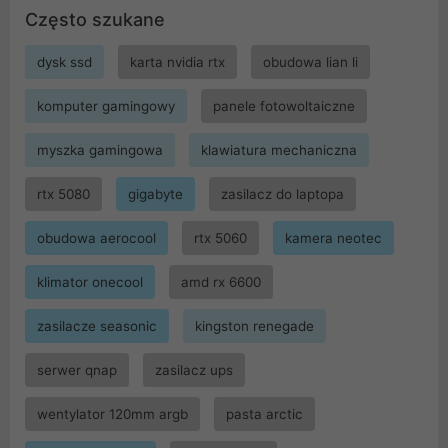
Często szukane
dysk ssd
karta nvidia rtx
obudowa lian li
komputer gamingowy
panele fotowoltaiczne
myszka gamingowa
klawiatura mechaniczna
rtx 5080
gigabyte
zasilacz do laptopa
obudowa aerocool
rtx 5060
kamera neotec
klimator onecool
amd rx 6600
zasilacze seasonic
kingston renegade
serwer qnap
zasilacz ups
wentylator 120mm argb
pasta arctic