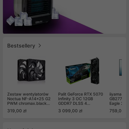
Bestsellery
Zestaw wentylatorów
Palit GeForce RTX 5070
iiyama G-
Noctua NF-A14x25 G2
Infinity 3 OC 12GB
GB2771QS
PWM chromax.black
GDDR7 DLSS 4
Eagle 27"
Sx2-PP Sterrox 140mm
(NE75070S19K9-
200Hz
319,00 zł
3 099,00 zł
759,00 zł
Push Pull (2szt)
GB2050S)