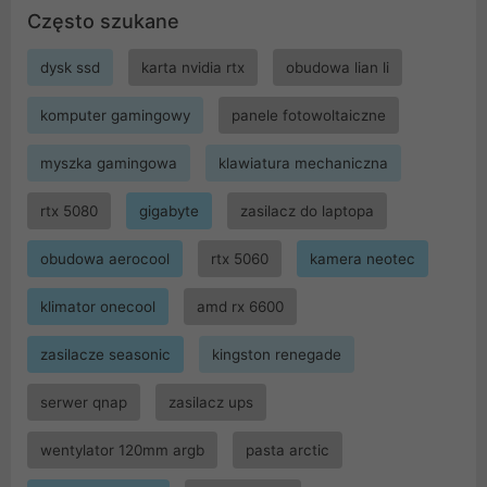
Często szukane
dysk ssd
karta nvidia rtx
obudowa lian li
komputer gamingowy
panele fotowoltaiczne
myszka gamingowa
klawiatura mechaniczna
rtx 5080
gigabyte
zasilacz do laptopa
obudowa aerocool
rtx 5060
kamera neotec
klimator onecool
amd rx 6600
zasilacze seasonic
kingston renegade
serwer qnap
zasilacz ups
wentylator 120mm argb
pasta arctic