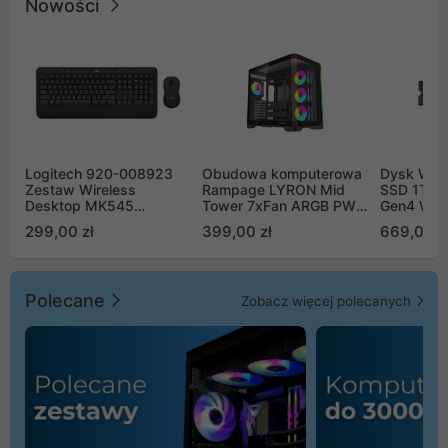
Nowości
Logitech 920-008923
Obudowa komputerowa
Dysk WD 
Zestaw Wireless
Rampage LYRON Mid
SSD 1TB 
Desktop MK545
Tower 7xFan ARGB PWM
Gen4 WD
Advanced
czarna
00CPE0
299,00 zł
399,00 zł
669,00 z
Polecane
Zobacz więcej polecanych