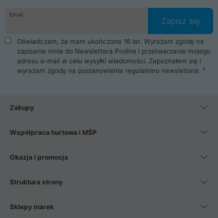
danych osobowych. Dlatego zakup notebooka albo laptopa w
Email
ProLine to czysta przyjemność i pełne bezpieczeństwo.
Zapisz się
Zaopatrzysz się u nas w akcesoria i części komputerowe
takie jak procesory, karty graficzne, płyty główne, pamięci,
Oświadczam, że mam ukończone 16 lat. Wyrażam zgodę na
dyski SSD, M.2 oraz HDD. Nasi pracownicy pomogą Ci wybrać
zapisanie mnie do Newslettera Proline i przetwarzanie mojego
najlepszy zasilacz komputerowy oraz obudowę do komputera.
adresu e-mail w celu wysyłki wiadomości. Zapoznałem się i
Poza komputerami mamy również najlepsze na rynku
wyrażam zgodę na postanowienia
regulaminu newslettera
.
Smartfony takich producentów jak Xiaomi, Apple, Samsung i
Huawei. Jeżeli chcesz, aby Twój komputer pracował cicho,
posiadamy szeroką gamę chłodzenia procesora, oraz ciche
wentylatory. Na koniec mając już to wszystko, możesz
Zakupy
wybrać idealny fotel gamingowy.
Współpraca hurtowa i MŚP
Okazja i promocja
Struktura strony
Sklepy marek