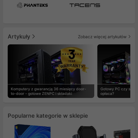
Artykuły
Zobacz więcej artykułów
Komputery z gwarancją 36 miesięcy door-
Gotowy PC czy skład
to-door - gotowe ZENPC i składaki
opłaca?
Popularne kategorie w sklepie