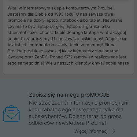
Witaj w internetowym sklepie komputerowym ProLine!
Jesteśmy dla Ciebie od 1993 roku! U nas zawsze trwa
promocja na dobry laptop, notebook albo tablet. Nieważne
czy ma to być laptop do gier, laptop dla grafika, albo
studenta! Jeżeli chcesz kupić dobrego laptopa w atrakcyjnej
cenie, to zapraszamy! U nas zawsze niskie ceny! Znajdzie się
też tablet i notebook do szkoły, tanio w promocji! Firma
ProLine produkuje wysokiej klasy komputery stacjonarne
Cyclone oraz ZenPC. Ponad 97% zamówień realizowane jest
tego samego dnia! Wielu naszych klientów chwali sobie nasze
myszki dla graczy i klawiatury mechaniczne. Posiadamy sieć
sklepów komputerowych na terenie kraju. W większości z
nich możesz odebrać zamówienie bez kosztów transportu.
Posiadamy sklep komputerowy w miastach takich jak
Wrocław, Poznań, Legnica, Katowice, Gliwice, Kalisz, Bytom,
Zapisz się na mega proMOCJE
Trzebnica, Opole. Szybka i profesjonalna obsługa!
Nie strać żadnej informacji o promocji ani
kodu rabatowego dostępnego tylko dla
ProLine to polska firma ze 100% polskim kapitałem. Działamy
subskrybentów. Dołącz teraz do grona
legalnie i płacimy podatki w naszym kraju! Posiadamy siedzibę
odbiorców newslettera ProLine!
główną w Mirkowie oraz salony na terenie kraju. Cała
komunikacja ze sklepem komputerowym ProLine jest
Więcej informacji
szyfrowana za pomocą technologii SSL. Nie sprzedajemy