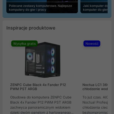
Polecane zestawy komputerowe. Najlepsze
Jaki komputer do 30
komputery do gier i pracy
komputer do gier | 
Inspiracje produktowe
Wysyłka gratis
Nowość
ZENPC Cube Black 4x Fander P12
Noctua LC1 360mm
PWM PST ARGB
chłodzenie wodne 
Obudowa do komputera ZENPC Cube
To już czas. AIO w
Black 4x Fander P12 PWM PST ARGB
Noctua! Profesjon
zachwyca panoramicznym widokiem
chłodzenia cieczą 
dzięki dwóm panelom z hartowanego
bezkompromisowe 