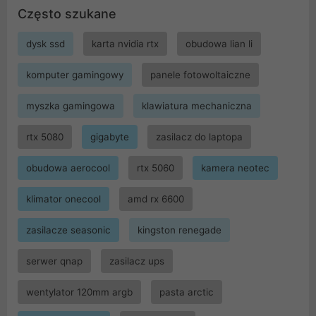
Często szukane
dysk ssd
karta nvidia rtx
obudowa lian li
komputer gamingowy
panele fotowoltaiczne
myszka gamingowa
klawiatura mechaniczna
rtx 5080
gigabyte
zasilacz do laptopa
obudowa aerocool
rtx 5060
kamera neotec
klimator onecool
amd rx 6600
zasilacze seasonic
kingston renegade
serwer qnap
zasilacz ups
wentylator 120mm argb
pasta arctic