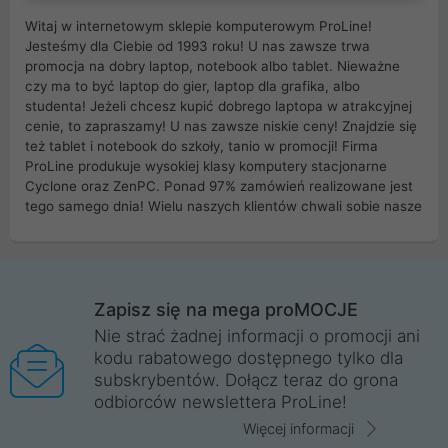
Witaj w internetowym sklepie komputerowym ProLine!
Jesteśmy dla Ciebie od 1993 roku! U nas zawsze trwa
promocja na dobry laptop, notebook albo tablet. Nieważne
czy ma to być laptop do gier, laptop dla grafika, albo
studenta! Jeżeli chcesz kupić dobrego laptopa w atrakcyjnej
cenie, to zapraszamy! U nas zawsze niskie ceny! Znajdzie się
też tablet i notebook do szkoły, tanio w promocji! Firma
ProLine produkuje wysokiej klasy komputery stacjonarne
Cyclone oraz ZenPC. Ponad 97% zamówień realizowane jest
tego samego dnia! Wielu naszych klientów chwali sobie nasze
myszki dla graczy i klawiatury mechaniczne. Posiadamy sieć
sklepów komputerowych na terenie kraju. W większości z
nich możesz odebrać zamówienie bez kosztów transportu.
Posiadamy sklep komputerowy w miastach takich jak
Wrocław, Poznań, Legnica, Katowice, Gliwice, Kalisz, Bytom,
Zapisz się na mega proMOCJE
Trzebnica, Opole. Szybka i profesjonalna obsługa!
Nie strać żadnej informacji o promocji ani
kodu rabatowego dostępnego tylko dla
ProLine to polska firma ze 100% polskim kapitałem. Działamy
subskrybentów. Dołącz teraz do grona
legalnie i płacimy podatki w naszym kraju! Posiadamy siedzibę
odbiorców newslettera ProLine!
główną w Mirkowie oraz salony na terenie kraju. Cała
komunikacja ze sklepem komputerowym ProLine jest
Więcej informacji
szyfrowana za pomocą technologii SSL. Nie sprzedajemy