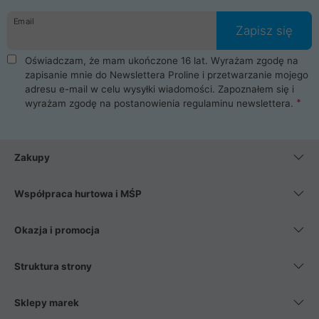
danych osobowych. Dlatego zakup notebooka albo laptopa w
Email
ProLine to czysta przyjemność i pełne bezpieczeństwo.
Zapisz się
Zaopatrzysz się u nas w akcesoria i części komputerowe
takie jak procesory, karty graficzne, płyty główne, pamięci,
Oświadczam, że mam ukończone 16 lat. Wyrażam zgodę na
dyski SSD, M.2 oraz HDD. Nasi pracownicy pomogą Ci wybrać
zapisanie mnie do Newslettera Proline i przetwarzanie mojego
najlepszy zasilacz komputerowy oraz obudowę do komputera.
adresu e-mail w celu wysyłki wiadomości. Zapoznałem się i
Poza komputerami mamy również najlepsze na rynku
wyrażam zgodę na postanowienia
regulaminu newslettera
.
Smartfony takich producentów jak Xiaomi, Apple, Samsung i
Huawei. Jeżeli chcesz, aby Twój komputer pracował cicho,
posiadamy szeroką gamę chłodzenia procesora, oraz ciche
wentylatory. Na koniec mając już to wszystko, możesz
Zakupy
wybrać idealny fotel gamingowy.
Współpraca hurtowa i MŚP
Okazja i promocja
Struktura strony
Sklepy marek