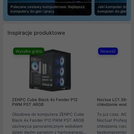
Polecane zestawy komputerowe. Najlepsze
Jaki komputer do 30
komputery do gier i pracy
komputer do gier | 
Inspiracje produktowe
Wysyłka gratis
Nowość
ZENPC Cube Black 4x Fander P12
Noctua LC1 360mm
PWM PST ARGB
chłodzenie wodne 
Obudowa do komputera ZENPC Cube
To już czas. AIO w
Black 4x Fander P12 PWM PST ARGB
Noctua! Profesjon
zachwyca panoramicznym widokiem
chłodzenia cieczą 
dzięki dwóm panelom z hartowanego
bezkompromisowe 