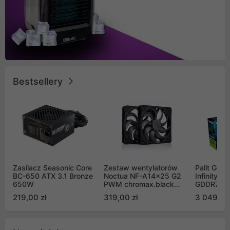
Bestsellery
Zasilacz Seasonic Core
Zestaw wentylatorów
Palit GeF
BC-650 ATX 3.1 Bronze
Noctua NF-A14x25 G2
Infinity 3
650W
PWM chromax.black
GDDR7 DL
Sx2-PP Sterrox 140mm
(NE75070
219,00 zł
319,00 zł
3 049,00
Push Pull (2szt)
GB2050S