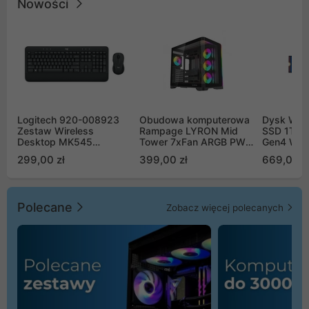
Nowości
Logitech 920-008923
Obudowa komputerowa
Dysk WD 
Zestaw Wireless
Rampage LYRON Mid
SSD 1TB 
Desktop MK545
Tower 7xFan ARGB PWM
Gen4 WD
Advanced
czarna
00CPE0
299,00 zł
399,00 zł
669,00 z
Polecane
Zobacz więcej polecanych