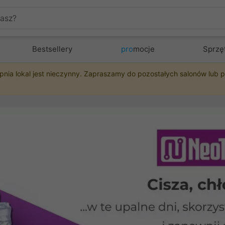
Bestsellery
pro
mocje
Sprzę
pnia lokal jest nieczynny. Zapraszamy do pozostałych salonów lub