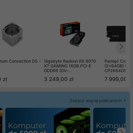
Na
tum Convection D5 -
Gigabyte Radeon RX 9070
Pamięć Crucia
XT GAMING 16GB PCI-E
(2x64GB) DD
GDDR6 (GV-
CP2K64G56C
R9070XTGAMING-16GD)
 zł
3 249,00 zł
7 999,00 zł
Zobacz więcej polecanych