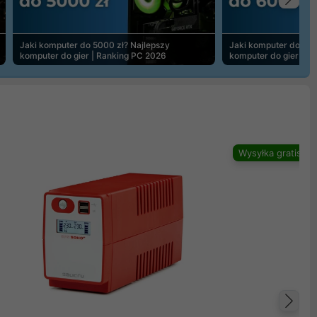
Na
Jaki komputer do 5000 zł? Najlepszy
Jaki komputer do 600
komputer do gier | Ranking PC 2026
komputer do gier | R
Wysyłka gratis
Na