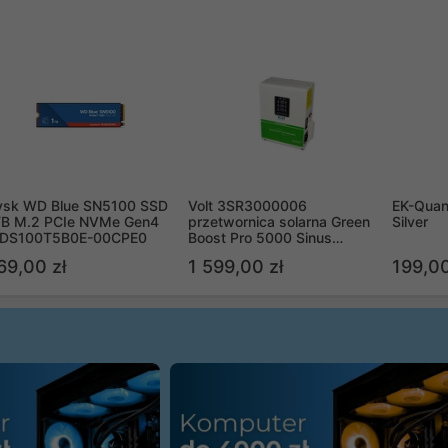
ysk WD Blue SN5100 SSD
Volt 3SR3000006
EK-Quan
TB M.2 PCIe NVMe Gen4
przetwornica solarna Green
Silver
DS100T5B0E-00CPE0
Boost Pro 5000 Sinus
Bypass
69,00 zł
1 599,00 zł
199,00