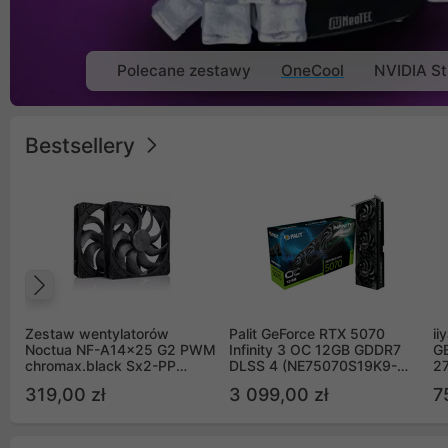
Polecane zestawy
OneCool
NVIDIA St
Bestsellery
Poprzedni
Zestaw wentylatorów
Palit GeForce RTX 5070
ii
Noctua NF-A14x25 G2 PWM
Infinity 3 OC 12GB GDDR7
G
chromax.black Sx2-PP
DLSS 4 (NE75070S19K9-
2
Sterrox 140mm Push Pull
GB2050S)
319,00 zł
3 099,00 zł
7
(2szt)