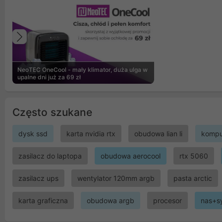
Poprzedni
NeoTEC OneCool - mały klimator, duża ulga w
upalne dni już za 69 zł
Często szukane
dysk ssd
karta nvidia rtx
obudowa lian li
kompu
zasilacz do laptopa
obudowa aerocool
rtx 5060
zasilacz ups
wentylator 120mm argb
pasta arctic
karta graficzna
obudowa argb
procesor
nas+s