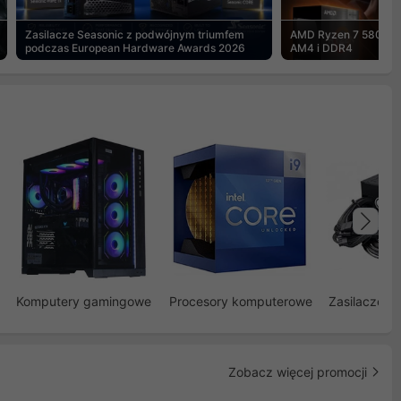
Zasilacze Seasonic z podwójnym triumfem
AMD Ryzen 7 5800X3
podczas European Hardware Awards 2026
AM4 i DDR4
Na
Komputery gamingowe
Procesory komputerowe
Zasilacze d
Zobacz więcej promocji