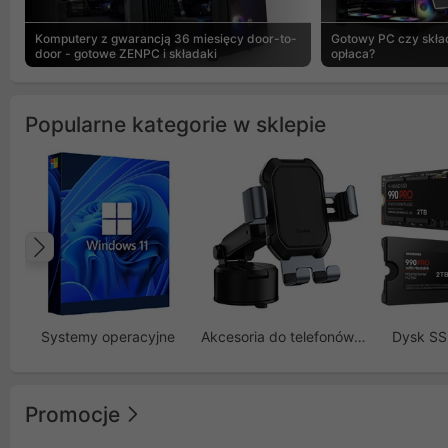
Komputery z gwarancją 36 miesięcy door-to-
Gotowy PC czy skład
door - gotowe ZENPC i składaki
opłaca?
Popularne kategorie w sklepie
Poprzedni
Systemy operacyjne
Akcesoria do telefonów GSM
Dysk S
Promocje