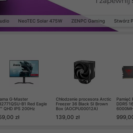
udio
NeoTEC Solar 475W
ZENPC Gaming
Stwórz 
yama G-Master
Chłodzenie procesora Arctic
Pamięć 
B2771QSU-B1 Red Eagle
Freezer 36 Black SI Brown
DDR5 16
7" QHD IPS 200Hz
Box (AOCPU00012A)
6000MH
PVV516
59,00 zł
139,00 zł
999,00