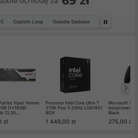
PC
Custom Loop
Osiedle Sadowe
Na
Patriot Viper Venom
Procesor Intel Core Ultra 7
Microsoft Xbox
GB (1x16GB)
270K Plus 5.5GHz LGA1851
bezprzewodo
z CL30
BOX
Black
G60C30
 zł
1 449,00 zł
275,00 zł