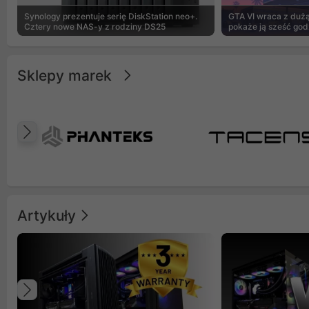
Synology prezentuje serię DiskStation neo+.
GTA VI wraca z dużą 
Cztery nowe NAS-y z rodziny DS25
pokaże ją sześć god
Sklepy marek
Poprzedni
Artykuły
Poprzedni