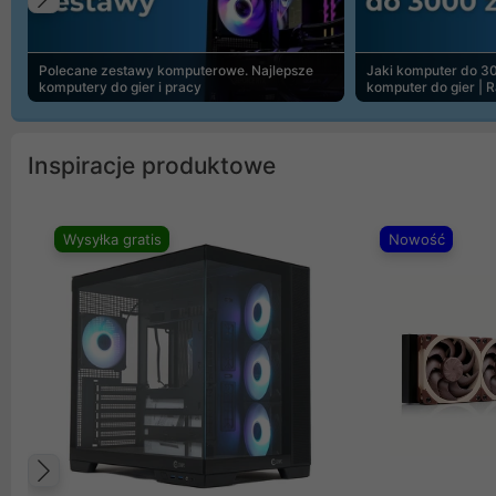
Poprzedni
Polecane zestawy komputerowe. Najlepsze
Jaki komputer do 30
komputery do gier i pracy
komputer do gier | 
Inspiracje produktowe
Wysyłka gratis
Nowość
Poprzedni