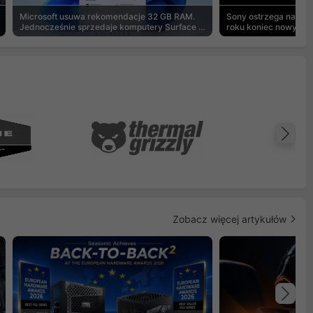
Microsoft usuwa rekomendacje 32 GB RAM.
Sony ostrzega na pu
Jednocześnie sprzedaje komputery Surface z
roku koniec nowych g
8 GB
Na
Zobacz więcej artykułów
Na