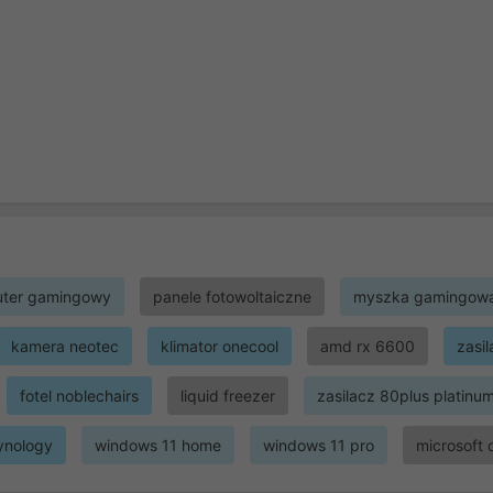
ter gamingowy
panele fotowoltaiczne
myszka gamingow
kamera neotec
klimator onecool
amd rx 6600
zasi
fotel noblechairs
liquid freezer
zasilacz 80plus platinu
ynology
windows 11 home
windows 11 pro
microsoft 