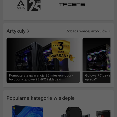
Artykuły
Zobacz więcej artykułów
Komputery z gwarancją 36 miesięcy door-
Gotowy PC czy skład
to-door - gotowe ZENPC i składaki
opłaca?
Popularne kategorie w sklepie