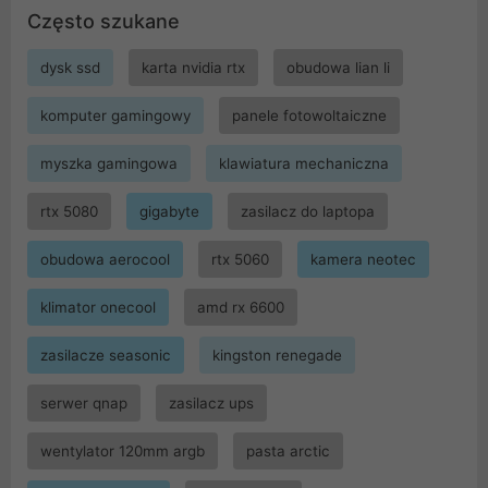
Często szukane
dysk ssd
karta nvidia rtx
obudowa lian li
komputer gamingowy
panele fotowoltaiczne
myszka gamingowa
klawiatura mechaniczna
rtx 5080
gigabyte
zasilacz do laptopa
obudowa aerocool
rtx 5060
kamera neotec
klimator onecool
amd rx 6600
zasilacze seasonic
kingston renegade
serwer qnap
zasilacz ups
wentylator 120mm argb
pasta arctic