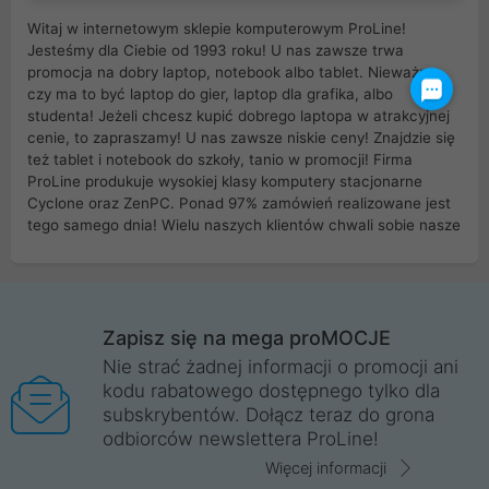
Witaj w internetowym sklepie komputerowym ProLine!
Jesteśmy dla Ciebie od 1993 roku! U nas zawsze trwa
promocja na dobry laptop, notebook albo tablet. Nieważne
czy ma to być laptop do gier, laptop dla grafika, albo
studenta! Jeżeli chcesz kupić dobrego laptopa w atrakcyjnej
cenie, to zapraszamy! U nas zawsze niskie ceny! Znajdzie się
też tablet i notebook do szkoły, tanio w promocji! Firma
ProLine produkuje wysokiej klasy komputery stacjonarne
Cyclone oraz ZenPC. Ponad 97% zamówień realizowane jest
tego samego dnia! Wielu naszych klientów chwali sobie nasze
myszki dla graczy i klawiatury mechaniczne. Posiadamy sieć
sklepów komputerowych na terenie kraju. W większości z
nich możesz odebrać zamówienie bez kosztów transportu.
Posiadamy sklep komputerowy w miastach takich jak
Wrocław, Poznań, Legnica, Katowice, Gliwice, Kalisz, Bytom,
Zapisz się na mega proMOCJE
Trzebnica, Opole. Szybka i profesjonalna obsługa!
Nie strać żadnej informacji o promocji ani
kodu rabatowego dostępnego tylko dla
ProLine to polska firma ze 100% polskim kapitałem. Działamy
subskrybentów. Dołącz teraz do grona
legalnie i płacimy podatki w naszym kraju! Posiadamy siedzibę
odbiorców newslettera ProLine!
główną w Mirkowie oraz salony na terenie kraju. Cała
komunikacja ze sklepem komputerowym ProLine jest
Więcej informacji
szyfrowana za pomocą technologii SSL. Nie sprzedajemy