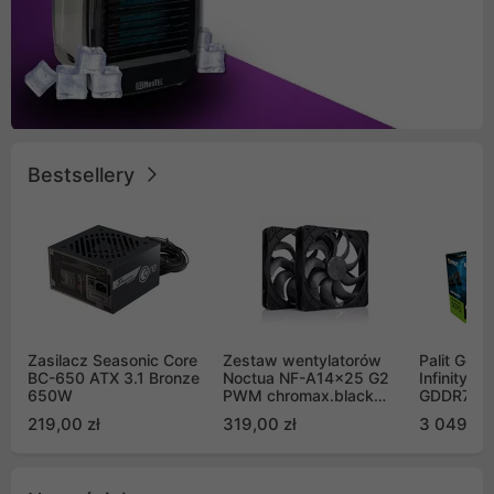
Bestsellery
Zasilacz Seasonic Core
Zestaw wentylatorów
Palit GeF
BC-650 ATX 3.1 Bronze
Noctua NF-A14x25 G2
Infinity 3
650W
PWM chromax.black
GDDR7 DL
Sx2-PP Sterrox 140mm
(NE75070
219,00 zł
319,00 zł
3 049,00
Push Pull (2szt)
GB2050S