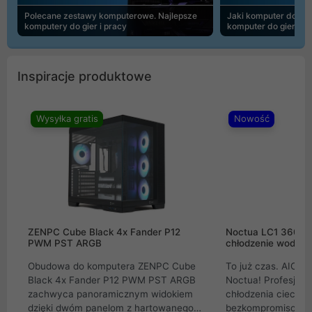
Polecane zestawy komputerowe. Najlepsze
Jaki komputer do 30
komputery do gier i pracy
komputer do gier | 
Inspiracje produktowe
Wysyłka gratis
Nowość
ZENPC Cube Black 4x Fander P12
Noctua LC1 360mm
PWM PST ARGB
chłodzenie wodne 
Obudowa do komputera ZENPC Cube
To już czas. AIO w
Black 4x Fander P12 PWM PST ARGB
Noctua! Profesjon
zachwyca panoramicznym widokiem
chłodzenia cieczą 
dzięki dwóm panelom z hartowanego
bezkompromisowe 