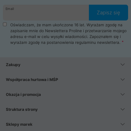
danych osobowych. Dlatego zakup notebooka albo laptopa w
Email
ProLine to czysta przyjemność i pełne bezpieczeństwo.
Zapisz się
Zaopatrzysz się u nas w akcesoria i części komputerowe
takie jak procesory, karty graficzne, płyty główne, pamięci,
Oświadczam, że mam ukończone 16 lat. Wyrażam zgodę na
dyski SSD, M.2 oraz HDD. Nasi pracownicy pomogą Ci wybrać
zapisanie mnie do Newslettera Proline i przetwarzanie mojego
najlepszy zasilacz komputerowy oraz obudowę do komputera.
adresu e-mail w celu wysyłki wiadomości. Zapoznałem się i
Poza komputerami mamy również najlepsze na rynku
wyrażam zgodę na postanowienia
regulaminu newslettera
.
Smartfony takich producentów jak Xiaomi, Apple, Samsung i
Huawei. Jeżeli chcesz, aby Twój komputer pracował cicho,
posiadamy szeroką gamę chłodzenia procesora, oraz ciche
wentylatory. Na koniec mając już to wszystko, możesz
Zakupy
wybrać idealny fotel gamingowy.
Współpraca hurtowa i MŚP
Okazja i promocja
Struktura strony
Sklepy marek