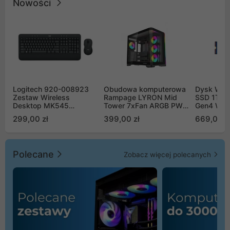
Nowości
Logitech 920-008923
Obudowa komputerowa
Dysk WD 
Zestaw Wireless
Rampage LYRON Mid
SSD 1TB 
Desktop MK545
Tower 7xFan ARGB PWM
Gen4 WD
Advanced
czarna
00CPE0
299,00 zł
399,00 zł
669,00 z
Polecane
Zobacz więcej polecanych