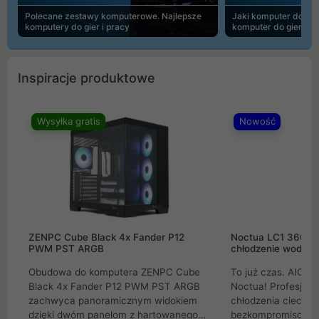
Polecane zestawy komputerowe. Najlepsze
Jaki komputer do 30
komputery do gier i pracy
komputer do gier | 
Inspiracje produktowe
Wysyłka gratis
Nowość
ZENPC Cube Black 4x Fander P12
Noctua LC1 360mm
PWM PST ARGB
chłodzenie wodne 
Obudowa do komputera ZENPC Cube
To już czas. AIO w
Black 4x Fander P12 PWM PST ARGB
Noctua! Profesjon
zachwyca panoramicznym widokiem
chłodzenia cieczą 
dzięki dwóm panelom z hartowanego
bezkompromisowe 