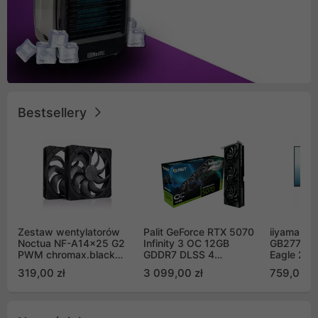
Bestsellery
Zestaw wentylatorów
Palit GeForce RTX 5070
iiyama G-
Noctua NF-A14x25 G2
Infinity 3 OC 12GB
GB2771QS
PWM chromax.black
GDDR7 DLSS 4
Eagle 27"
Sx2-PP Sterrox 140mm
(NE75070S19K9-
200Hz
319,00 zł
3 099,00 zł
759,00 zł
Push Pull (2szt)
GB2050S)