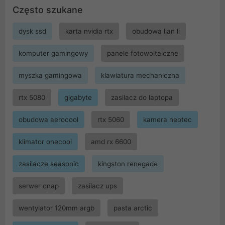
Często szukane
dysk ssd
karta nvidia rtx
obudowa lian li
komputer gamingowy
panele fotowoltaiczne
myszka gamingowa
klawiatura mechaniczna
rtx 5080
gigabyte
zasilacz do laptopa
obudowa aerocool
rtx 5060
kamera neotec
klimator onecool
amd rx 6600
zasilacze seasonic
kingston renegade
serwer qnap
zasilacz ups
wentylator 120mm argb
pasta arctic