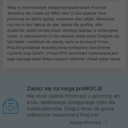
Witaj w internetowym sklepie komputerowym ProLine!
Jesteśmy dla Ciebie od 1993 roku! U nas zawsze trwa
promocja na dobry laptop, notebook albo tablet. Nieważne
czy ma to być laptop do gier, laptop dla grafika, albo
studenta! Jeżeli chcesz kupić dobrego laptopa w atrakcyjnej
cenie, to zapraszamy! U nas zawsze niskie ceny! Znajdzie się
też tablet i notebook do szkoły, tanio w promocji! Firma
ProLine produkuje wysokiej klasy komputery stacjonarne
Cyclone oraz ZenPC. Ponad 97% zamówień realizowane jest
tego samego dnia! Wielu naszych klientów chwali sobie nasze
myszki dla graczy i klawiatury mechaniczne. Posiadamy sieć
sklepów komputerowych na terenie kraju. W większości z
nich możesz odebrać zamówienie bez kosztów transportu.
Posiadamy sklep komputerowy w miastach takich jak
Wrocław, Poznań, Legnica, Katowice, Gliwice, Kalisz, Bytom,
Zapisz się na mega proMOCJE
Trzebnica, Opole. Szybka i profesjonalna obsługa!
Nie strać żadnej informacji o promocji ani
kodu rabatowego dostępnego tylko dla
ProLine to polska firma ze 100% polskim kapitałem. Działamy
subskrybentów. Dołącz teraz do grona
legalnie i płacimy podatki w naszym kraju! Posiadamy siedzibę
odbiorców newslettera ProLine!
główną w Mirkowie oraz salony na terenie kraju. Cała
komunikacja ze sklepem komputerowym ProLine jest
Więcej informacji
szyfrowana za pomocą technologii SSL. Nie sprzedajemy