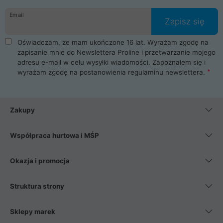
danych osobowych. Dlatego zakup notebooka albo laptopa w
Email
ProLine to czysta przyjemność i pełne bezpieczeństwo.
Zapisz się
Zaopatrzysz się u nas w akcesoria i części komputerowe
takie jak procesory, karty graficzne, płyty główne, pamięci,
Oświadczam, że mam ukończone 16 lat. Wyrażam zgodę na
dyski SSD, M.2 oraz HDD. Nasi pracownicy pomogą Ci wybrać
zapisanie mnie do Newslettera Proline i przetwarzanie mojego
najlepszy zasilacz komputerowy oraz obudowę do komputera.
adresu e-mail w celu wysyłki wiadomości. Zapoznałem się i
Poza komputerami mamy również najlepsze na rynku
wyrażam zgodę na postanowienia
regulaminu newslettera
.
Smartfony takich producentów jak Xiaomi, Apple, Samsung i
Huawei. Jeżeli chcesz, aby Twój komputer pracował cicho,
posiadamy szeroką gamę chłodzenia procesora, oraz ciche
wentylatory. Na koniec mając już to wszystko, możesz
Zakupy
wybrać idealny fotel gamingowy.
Współpraca hurtowa i MŚP
Okazja i promocja
Struktura strony
Sklepy marek