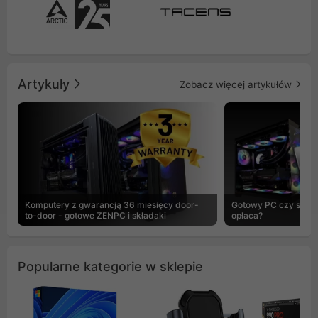
Artykuły
Zobacz więcej artykułów
Komputery z gwarancją 36 miesięcy door-
Gotowy PC czy skład
to-door - gotowe ZENPC i składaki
opłaca?
Popularne kategorie w sklepie