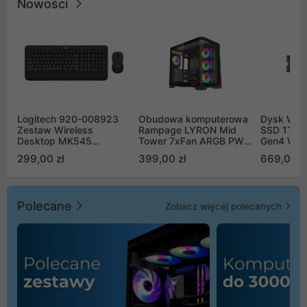
Nowości
Logitech 920-008923
Obudowa komputerowa
Dysk WD 
Zestaw Wireless
Rampage LYRON Mid
SSD 1TB 
Desktop MK545
Tower 7xFan ARGB PWM
Gen4 WD
Advanced
czarna
00CPE0
299,00 zł
399,00 zł
669,00 z
Polecane
Zobacz więcej polecanych