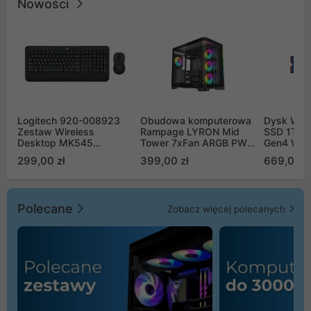
Nowości
Logitech 920-008923
Obudowa komputerowa
Dysk WD 
Zestaw Wireless
Rampage LYRON Mid
SSD 1TB 
Desktop MK545
Tower 7xFan ARGB PWM
Gen4 WD
Advanced
czarna
00CPE0
299,00 zł
399,00 zł
669,00 z
Polecane
Zobacz więcej polecanych