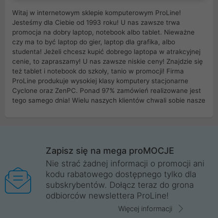
Witaj w internetowym sklepie komputerowym ProLine!
Jesteśmy dla Ciebie od 1993 roku! U nas zawsze trwa
promocja na dobry laptop, notebook albo tablet. Nieważne
czy ma to być laptop do gier, laptop dla grafika, albo
studenta! Jeżeli chcesz kupić dobrego laptopa w atrakcyjnej
cenie, to zapraszamy! U nas zawsze niskie ceny! Znajdzie się
też tablet i notebook do szkoły, tanio w promocji! Firma
ProLine produkuje wysokiej klasy komputery stacjonarne
Cyclone oraz ZenPC. Ponad 97% zamówień realizowane jest
tego samego dnia! Wielu naszych klientów chwali sobie nasze
myszki dla graczy i klawiatury mechaniczne. Posiadamy sieć
sklepów komputerowych na terenie kraju. W większości z
nich możesz odebrać zamówienie bez kosztów transportu.
Posiadamy sklep komputerowy w miastach takich jak
Wrocław, Poznań, Legnica, Katowice, Gliwice, Kalisz, Bytom,
Zapisz się na mega proMOCJE
Trzebnica, Opole. Szybka i profesjonalna obsługa!
Nie strać żadnej informacji o promocji ani
kodu rabatowego dostępnego tylko dla
ProLine to polska firma ze 100% polskim kapitałem. Działamy
subskrybentów. Dołącz teraz do grona
legalnie i płacimy podatki w naszym kraju! Posiadamy siedzibę
odbiorców newslettera ProLine!
główną w Mirkowie oraz salony na terenie kraju. Cała
komunikacja ze sklepem komputerowym ProLine jest
Więcej informacji
szyfrowana za pomocą technologii SSL. Nie sprzedajemy