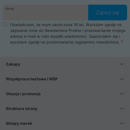
danych osobowych. Dlatego zakup notebooka albo laptopa w
Email
ProLine to czysta przyjemność i pełne bezpieczeństwo.
Zapisz się
Zaopatrzysz się u nas w akcesoria i części komputerowe
takie jak procesory, karty graficzne, płyty główne, pamięci,
Oświadczam, że mam ukończone 16 lat. Wyrażam zgodę na
dyski SSD, M.2 oraz HDD. Nasi pracownicy pomogą Ci wybrać
zapisanie mnie do Newslettera Proline i przetwarzanie mojego
najlepszy zasilacz komputerowy oraz obudowę do komputera.
adresu e-mail w celu wysyłki wiadomości. Zapoznałem się i
Poza komputerami mamy również najlepsze na rynku
wyrażam zgodę na postanowienia
regulaminu newslettera
.
Smartfony takich producentów jak Xiaomi, Apple, Samsung i
Huawei. Jeżeli chcesz, aby Twój komputer pracował cicho,
posiadamy szeroką gamę chłodzenia procesora, oraz ciche
wentylatory. Na koniec mając już to wszystko, możesz
Zakupy
wybrać idealny fotel gamingowy.
Współpraca hurtowa i MŚP
Okazja i promocja
Struktura strony
Sklepy marek