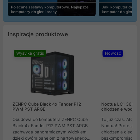
Polecane zestawy komputerowe. Najlepsze
Jaki komputer do 30
komputery do gier i pracy
komputer do gier | 
Inspiracje produktowe
Wysyłka gratis
Nowość
ZENPC Cube Black 4x Fander P12
Noctua LC1 360mm
PWM PST ARGB
chłodzenie wodne 
Obudowa do komputera ZENPC Cube
To już czas. AIO w
Black 4x Fander P12 PWM PST ARGB
Noctua! Profesjon
zachwyca panoramicznym widokiem
chłodzenia cieczą 
dzięki dwóm panelom z hartowanego
bezkompromisowe 