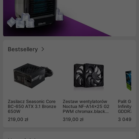
Bestsellery
Zasilacz Seasonic Core
Zestaw wentylatorów
Palit GeF
BC-650 ATX 3.1 Bronze
Noctua NF-A14x25 G2
Infinity 3
650W
PWM chromax.black
GDDR7 DL
Sx2-PP Sterrox 140mm
(NE75070
219,00 zł
319,00 zł
3 049,00
Push Pull (2szt)
GB2050S