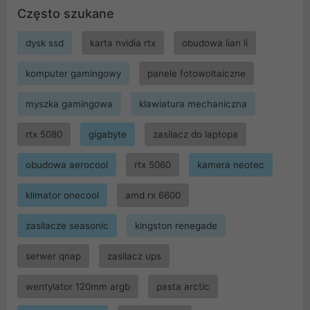
Często szukane
dysk ssd
karta nvidia rtx
obudowa lian li
komputer gamingowy
panele fotowoltaiczne
myszka gamingowa
klawiatura mechaniczna
rtx 5080
gigabyte
zasilacz do laptopa
obudowa aerocool
rtx 5060
kamera neotec
klimator onecool
amd rx 6600
zasilacze seasonic
kingston renegade
serwer qnap
zasilacz ups
wentylator 120mm argb
pasta arctic