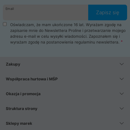
danych osobowych. Dlatego zakup notebooka albo laptopa w
Email
ProLine to czysta przyjemność i pełne bezpieczeństwo.
Zapisz się
Zaopatrzysz się u nas w akcesoria i części komputerowe
takie jak procesory, karty graficzne, płyty główne, pamięci,
Oświadczam, że mam ukończone 16 lat. Wyrażam zgodę na
dyski SSD, M.2 oraz HDD. Nasi pracownicy pomogą Ci wybrać
zapisanie mnie do Newslettera Proline i przetwarzanie mojego
najlepszy zasilacz komputerowy oraz obudowę do komputera.
adresu e-mail w celu wysyłki wiadomości. Zapoznałem się i
Poza komputerami mamy również najlepsze na rynku
wyrażam zgodę na postanowienia
regulaminu newslettera
.
Smartfony takich producentów jak Xiaomi, Apple, Samsung i
Huawei. Jeżeli chcesz, aby Twój komputer pracował cicho,
posiadamy szeroką gamę chłodzenia procesora, oraz ciche
wentylatory. Na koniec mając już to wszystko, możesz
Zakupy
wybrać idealny fotel gamingowy.
Współpraca hurtowa i MŚP
Okazja i promocja
Struktura strony
Sklepy marek