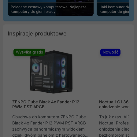
Polecane zestawy komputerowe. Najlepsze
Jaki komputer do 30
komputery do gier i pracy
komputer do gier | 
Inspiracje produktowe
Wysyłka gratis
Nowość
ZENPC Cube Black 4x Fander P12
Noctua LC1 360mm
PWM PST ARGB
chłodzenie wodne 
Obudowa do komputera ZENPC Cube
To już czas. AIO w
Black 4x Fander P12 PWM PST ARGB
Noctua! Profesjon
zachwyca panoramicznym widokiem
chłodzenia cieczą 
dzięki dwóm panelom z hartowanego
bezkompromisowe 