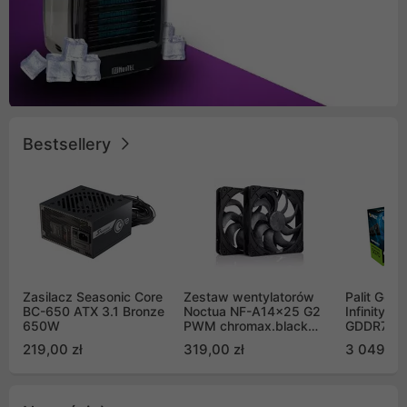
Bestsellery
Zasilacz Seasonic Core
Zestaw wentylatorów
Palit GeF
BC-650 ATX 3.1 Bronze
Noctua NF-A14x25 G2
Infinity 3
650W
PWM chromax.black
GDDR7 DL
Sx2-PP Sterrox 140mm
(NE75070
219,00 zł
319,00 zł
3 049,00
Push Pull (2szt)
GB2050S