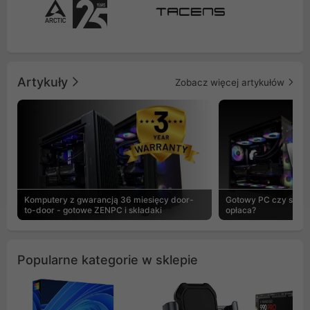
Artykuły
Zobacz więcej artykułów
Komputery z gwarancją 36 miesięcy door-
Gotowy PC czy skład
to-door - gotowe ZENPC i składaki
opłaca?
Popularne kategorie w sklepie