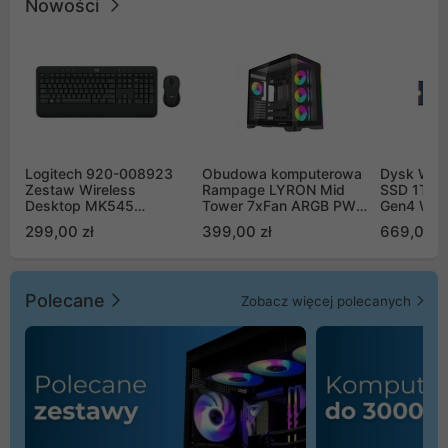
Nowości
Logitech 920-008923
Obudowa komputerowa
Dysk WD 
Zestaw Wireless
Rampage LYRON Mid
SSD 1TB 
Desktop MK545
Tower 7xFan ARGB PWM
Gen4 WD
Advanced
czarna
00CPE0
299,00 zł
399,00 zł
669,00 z
Polecane
Zobacz więcej polecanych