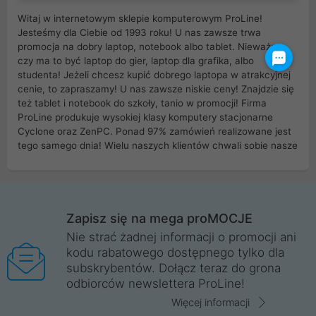
Witaj w internetowym sklepie komputerowym ProLine!
Jesteśmy dla Ciebie od 1993 roku! U nas zawsze trwa
promocja na dobry laptop, notebook albo tablet. Nieważne
czy ma to być laptop do gier, laptop dla grafika, albo
studenta! Jeżeli chcesz kupić dobrego laptopa w atrakcyjnej
cenie, to zapraszamy! U nas zawsze niskie ceny! Znajdzie się
też tablet i notebook do szkoły, tanio w promocji! Firma
ProLine produkuje wysokiej klasy komputery stacjonarne
Cyclone oraz ZenPC. Ponad 97% zamówień realizowane jest
tego samego dnia! Wielu naszych klientów chwali sobie nasze
myszki dla graczy i klawiatury mechaniczne. Posiadamy sieć
sklepów komputerowych na terenie kraju. W większości z
nich możesz odebrać zamówienie bez kosztów transportu.
Posiadamy sklep komputerowy w miastach takich jak
Wrocław, Poznań, Legnica, Katowice, Gliwice, Kalisz, Bytom,
Zapisz się na mega proMOCJE
Trzebnica, Opole. Szybka i profesjonalna obsługa!
Nie strać żadnej informacji o promocji ani
kodu rabatowego dostępnego tylko dla
ProLine to polska firma ze 100% polskim kapitałem. Działamy
subskrybentów. Dołącz teraz do grona
legalnie i płacimy podatki w naszym kraju! Posiadamy siedzibę
odbiorców newslettera ProLine!
główną w Mirkowie oraz salony na terenie kraju. Cała
komunikacja ze sklepem komputerowym ProLine jest
Więcej informacji
szyfrowana za pomocą technologii SSL. Nie sprzedajemy