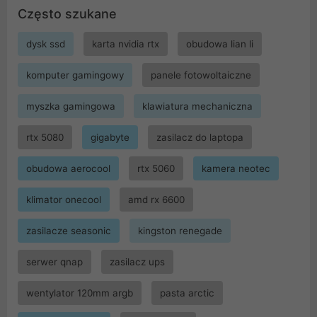
Często szukane
dysk ssd
karta nvidia rtx
obudowa lian li
komputer gamingowy
panele fotowoltaiczne
myszka gamingowa
klawiatura mechaniczna
rtx 5080
gigabyte
zasilacz do laptopa
obudowa aerocool
rtx 5060
kamera neotec
klimator onecool
amd rx 6600
zasilacze seasonic
kingston renegade
serwer qnap
zasilacz ups
wentylator 120mm argb
pasta arctic