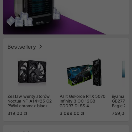
Bestsellery
Zestaw wentylatorów
Palit GeForce RTX 5070
iiyama G-
Noctua NF-A14x25 G2
Infinity 3 OC 12GB
GB2771QS
PWM chromax.black
GDDR7 DLSS 4
Eagle 27"
Sx2-PP Sterrox 140mm
(NE75070S19K9-
200Hz
319,00 zł
3 099,00 zł
759,00 zł
Push Pull (2szt)
GB2050S)