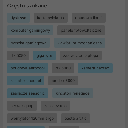
Często szukane
dysk ssd
karta nvidia rtx
obudowa lian li
komputer gamingowy
panele fotowoltaiczne
myszka gamingowa
klawiatura mechaniczna
rtx 5080
gigabyte
zasilacz do laptopa
obudowa aerocool
rtx 5060
kamera neotec
klimator onecool
amd rx 6600
zasilacze seasonic
kingston renegade
serwer qnap
zasilacz ups
wentylator 120mm argb
pasta arctic