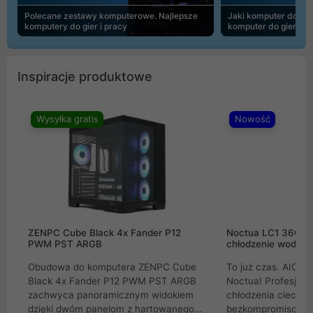
Polecane zestawy komputerowe. Najlepsze
Jaki komputer do 30
komputery do gier i pracy
komputer do gier | 
Inspiracje produktowe
Wysyłka gratis
Nowość
ZENPC Cube Black 4x Fander P12
Noctua LC1 360mm
PWM PST ARGB
chłodzenie wodne 
Obudowa do komputera ZENPC Cube
To już czas. AIO w
Black 4x Fander P12 PWM PST ARGB
Noctua! Profesjon
zachwyca panoramicznym widokiem
chłodzenia cieczą 
dzięki dwóm panelom z hartowanego
bezkompromisowe 