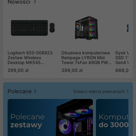
Nowości
Logitech 920-008923
Obudowa komputerowa
Dysk WD 
Zestaw Wireless
Rampage LYRON Mid
SSD 1TB 
Desktop MK545
Tower 7xFan ARGB PWM
Gen4 WD
Advanced
czarna
00CPE0
299,00 zł
399,00 zł
669,00 z
Polecane
Zobacz więcej polecanych