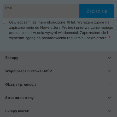
danych osobowych. Dlatego zakup notebooka albo laptopa w
Email
ProLine to czysta przyjemność i pełne bezpieczeństwo.
Zapisz się
Zaopatrzysz się u nas w akcesoria i części komputerowe
takie jak procesory, karty graficzne, płyty główne, pamięci,
Oświadczam, że mam ukończone 16 lat. Wyrażam zgodę na
dyski SSD, M.2 oraz HDD. Nasi pracownicy pomogą Ci wybrać
zapisanie mnie do Newslettera Proline i przetwarzanie mojego
najlepszy zasilacz komputerowy oraz obudowę do komputera.
adresu e-mail w celu wysyłki wiadomości. Zapoznałem się i
Poza komputerami mamy również najlepsze na rynku
wyrażam zgodę na postanowienia
regulaminu newslettera
.
Smartfony takich producentów jak Xiaomi, Apple, Samsung i
Huawei. Jeżeli chcesz, aby Twój komputer pracował cicho,
posiadamy szeroką gamę chłodzenia procesora, oraz ciche
wentylatory. Na koniec mając już to wszystko, możesz
Zakupy
wybrać idealny fotel gamingowy.
Współpraca hurtowa i MŚP
Okazja i promocja
Struktura strony
Sklepy marek