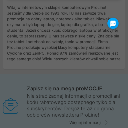
Witaj w internetowym sklepie komputerowym ProLine!
Jesteśmy dla Ciebie od 1993 roku! U nas zawsze trwa
promocja na dobry laptop, notebook albo tablet. Nieważne
czy ma to być laptop do gier, laptop dla grafika, albo
studenta! Jeżeli chcesz kupić dobrego laptopa w atrakcyjnej
cenie, to zapraszamy! U nas zawsze niskie ceny! Znajdzie się
też tablet i notebook do szkoły, tanio w promocji! Firma
ProLine produkuje wysokiej klasy komputery stacjonarne
Cyclone oraz ZenPC. Ponad 97% zamówień realizowane jest
tego samego dnia! Wielu naszych klientów chwali sobie nasze
myszki dla graczy i klawiatury mechaniczne. Posiadamy sieć
sklepów komputerowych na terenie kraju. W większości z
nich możesz odebrać zamówienie bez kosztów transportu.
Posiadamy sklep komputerowy w miastach takich jak
Wrocław, Poznań, Legnica, Katowice, Gliwice, Kalisz, Bytom,
Zapisz się na mega proMOCJE
Trzebnica, Opole. Szybka i profesjonalna obsługa!
Nie strać żadnej informacji o promocji ani
kodu rabatowego dostępnego tylko dla
ProLine to polska firma ze 100% polskim kapitałem. Działamy
subskrybentów. Dołącz teraz do grona
legalnie i płacimy podatki w naszym kraju! Posiadamy siedzibę
odbiorców newslettera ProLine!
główną w Mirkowie oraz salony na terenie kraju. Cała
komunikacja ze sklepem komputerowym ProLine jest
Więcej informacji
szyfrowana za pomocą technologii SSL. Nie sprzedajemy