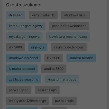
Często szukane
dysk ssd
karta nvidia rtx
obudowa lian li
komputer gamingowy
panele fotowoltaiczne
myszka gamingowa
klawiatura mechaniczna
rtx 5080
gigabyte
zasilacz do laptopa
obudowa aerocool
rtx 5060
kamera neotec
klimator onecool
amd rx 6600
zasilacze seasonic
kingston renegade
serwer qnap
zasilacz ups
wentylator 120mm argb
pasta arctic