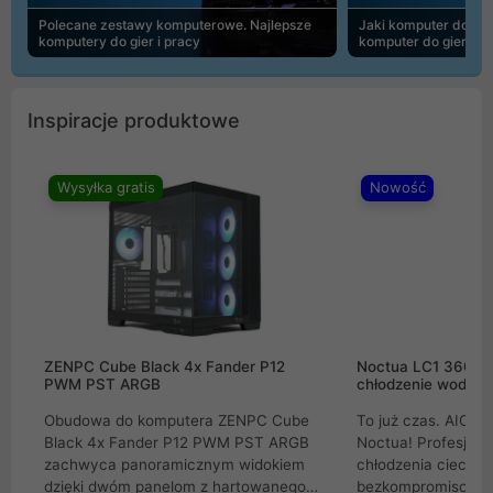
Polecane zestawy komputerowe. Najlepsze
Jaki komputer do 30
komputery do gier i pracy
komputer do gier | 
Inspiracje produktowe
Wysyłka gratis
Nowość
ZENPC Cube Black 4x Fander P12
Noctua LC1 360mm
PWM PST ARGB
chłodzenie wodne 
Obudowa do komputera ZENPC Cube
To już czas. AIO w
Black 4x Fander P12 PWM PST ARGB
Noctua! Profesjon
zachwyca panoramicznym widokiem
chłodzenia cieczą 
dzięki dwóm panelom z hartowanego
bezkompromisowe 