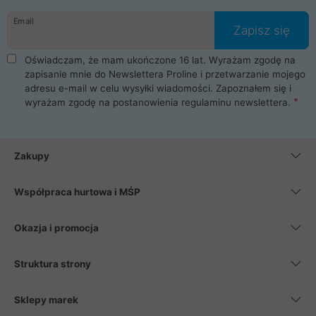
danych osobowych. Dlatego zakup notebooka albo laptopa w
Email
ProLine to czysta przyjemność i pełne bezpieczeństwo.
Zapisz się
Zaopatrzysz się u nas w akcesoria i części komputerowe
takie jak procesory, karty graficzne, płyty główne, pamięci,
Oświadczam, że mam ukończone 16 lat. Wyrażam zgodę na
dyski SSD, M.2 oraz HDD. Nasi pracownicy pomogą Ci wybrać
zapisanie mnie do Newslettera Proline i przetwarzanie mojego
najlepszy zasilacz komputerowy oraz obudowę do komputera.
adresu e-mail w celu wysyłki wiadomości. Zapoznałem się i
Poza komputerami mamy również najlepsze na rynku
wyrażam zgodę na postanowienia
regulaminu newslettera
.
Smartfony takich producentów jak Xiaomi, Apple, Samsung i
Huawei. Jeżeli chcesz, aby Twój komputer pracował cicho,
posiadamy szeroką gamę chłodzenia procesora, oraz ciche
wentylatory. Na koniec mając już to wszystko, możesz
Zakupy
wybrać idealny fotel gamingowy.
Współpraca hurtowa i MŚP
Okazja i promocja
Struktura strony
Sklepy marek