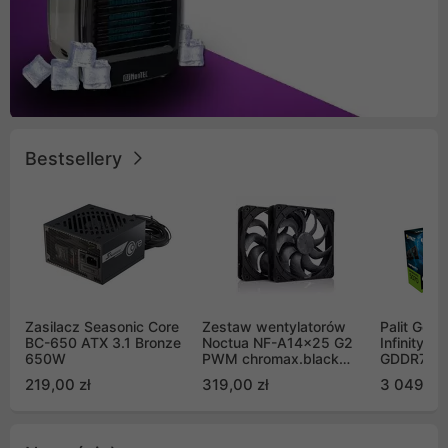
Bestsellery
Zasilacz Seasonic Core
Zestaw wentylatorów
Palit GeF
BC-650 ATX 3.1 Bronze
Noctua NF-A14x25 G2
Infinity 3
650W
PWM chromax.black
GDDR7 DL
Sx2-PP Sterrox 140mm
(NE75070
219,00 zł
319,00 zł
3 049,00
Push Pull (2szt)
GB2050S