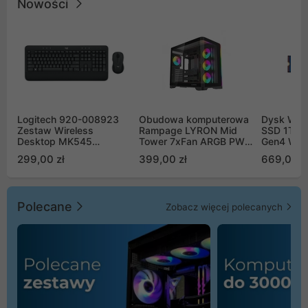
Nowości
Logitech 920-008923
Obudowa komputerowa
Dysk WD 
Zestaw Wireless
Rampage LYRON Mid
SSD 1TB 
Desktop MK545
Tower 7xFan ARGB PWM
Gen4 WD
Advanced
czarna
00CPE0
299,00 zł
399,00 zł
669,00 z
Polecane
Zobacz więcej polecanych