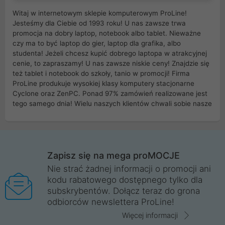
Witaj w internetowym sklepie komputerowym ProLine!
Jesteśmy dla Ciebie od 1993 roku! U nas zawsze trwa
promocja na dobry laptop, notebook albo tablet. Nieważne
czy ma to być laptop do gier, laptop dla grafika, albo
studenta! Jeżeli chcesz kupić dobrego laptopa w atrakcyjnej
cenie, to zapraszamy! U nas zawsze niskie ceny! Znajdzie się
też tablet i notebook do szkoły, tanio w promocji! Firma
ProLine produkuje wysokiej klasy komputery stacjonarne
Cyclone oraz ZenPC. Ponad 97% zamówień realizowane jest
tego samego dnia! Wielu naszych klientów chwali sobie nasze
myszki dla graczy i klawiatury mechaniczne. Posiadamy sieć
sklepów komputerowych na terenie kraju. W większości z
nich możesz odebrać zamówienie bez kosztów transportu.
Posiadamy sklep komputerowy w miastach takich jak
Wrocław, Poznań, Legnica, Katowice, Gliwice, Kalisz, Bytom,
Zapisz się na mega proMOCJE
Trzebnica, Opole. Szybka i profesjonalna obsługa!
Nie strać żadnej informacji o promocji ani
kodu rabatowego dostępnego tylko dla
ProLine to polska firma ze 100% polskim kapitałem. Działamy
subskrybentów. Dołącz teraz do grona
legalnie i płacimy podatki w naszym kraju! Posiadamy siedzibę
odbiorców newslettera ProLine!
główną w Mirkowie oraz salony na terenie kraju. Cała
komunikacja ze sklepem komputerowym ProLine jest
Więcej informacji
szyfrowana za pomocą technologii SSL. Nie sprzedajemy