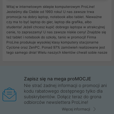
Witaj w internetowym sklepie komputerowym ProLine!
Jesteśmy dla Ciebie od 1993 roku! U nas zawsze trwa
promocja na dobry laptop, notebook albo tablet. Nieważne
czy ma to być laptop do gier, laptop dla grafika, albo
studenta! Jeżeli chcesz kupić dobrego laptopa w atrakcyjnej
cenie, to zapraszamy! U nas zawsze niskie ceny! Znajdzie się
też tablet i notebook do szkoły, tanio w promocji! Firma
ProLine produkuje wysokiej klasy komputery stacjonarne
Cyclone oraz ZenPC. Ponad 97% zamówień realizowane jest
tego samego dnia! Wielu naszych klientów chwali sobie nasze
myszki dla graczy i klawiatury mechaniczne. Posiadamy sieć
sklepów komputerowych na terenie kraju. W większości z
nich możesz odebrać zamówienie bez kosztów transportu.
Posiadamy sklep komputerowy w miastach takich jak
Wrocław, Poznań, Legnica, Katowice, Gliwice, Kalisz, Bytom,
Zapisz się na mega proMOCJE
Trzebnica, Opole. Szybka i profesjonalna obsługa!
Nie strać żadnej informacji o promocji ani
kodu rabatowego dostępnego tylko dla
ProLine to polska firma ze 100% polskim kapitałem. Działamy
subskrybentów. Dołącz teraz do grona
legalnie i płacimy podatki w naszym kraju! Posiadamy siedzibę
odbiorców newslettera ProLine!
główną w Mirkowie oraz salony na terenie kraju. Cała
komunikacja ze sklepem komputerowym ProLine jest
Więcej informacji
szyfrowana za pomocą technologii SSL. Nie sprzedajemy