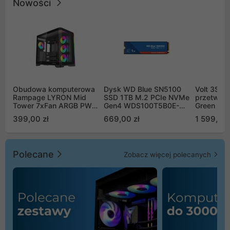
Nowości
Obudowa komputerowa
Dysk WD Blue SN5100
Volt 3SR
Rampage LYRON Mid
SSD 1TB M.2 PCIe NVMe
przetworn
Tower 7xFan ARGB PWM
Gen4 WDS100T5B0E-
Green Boo
czarna
00CPE0
Sinus Byp
399,00 zł
669,00 zł
1 599,00 
Polecane
Zobacz więcej polecanych