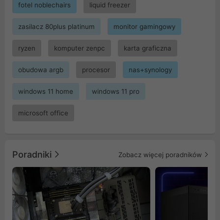
fotel noblechairs
liquid freezer
zasilacz 80plus platinum
monitor gamingowy
ryzen
komputer zenpc
karta graficzna
obudowa argb
procesor
nas+synology
windows 11 home
windows 11 pro
microsoft office
Poradniki
Zobacz więcej poradników