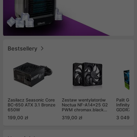
Bestsellery
Zasilacz Seasonic Core
Zestaw wentylatorów
Palit GeF
BC-650 ATX 3.1 Bronze
Noctua NF-A14x25 G2
Infinity 3
650W
PWM chromax.black
GDDR7 DL
Sx2-PP Sterrox 140mm
(NE75070
199,00 zł
319,00 zł
3 049,00
Push Pull (2szt)
GB2050S