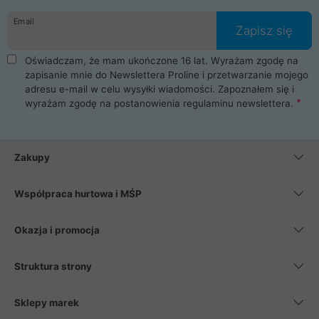
danych osobowych. Dlatego zakup notebooka albo laptopa w
Email
ProLine to czysta przyjemność i pełne bezpieczeństwo.
Zapisz się
Zaopatrzysz się u nas w akcesoria i części komputerowe
takie jak procesory, karty graficzne, płyty główne, pamięci,
Oświadczam, że mam ukończone 16 lat. Wyrażam zgodę na
dyski SSD, M.2 oraz HDD. Nasi pracownicy pomogą Ci wybrać
zapisanie mnie do Newslettera Proline i przetwarzanie mojego
najlepszy zasilacz komputerowy oraz obudowę do komputera.
adresu e-mail w celu wysyłki wiadomości. Zapoznałem się i
Poza komputerami mamy również najlepsze na rynku
wyrażam zgodę na postanowienia
regulaminu newslettera
.
Smartfony takich producentów jak Xiaomi, Apple, Samsung i
Huawei. Jeżeli chcesz, aby Twój komputer pracował cicho,
posiadamy szeroką gamę chłodzenia procesora, oraz ciche
wentylatory. Na koniec mając już to wszystko, możesz
Zakupy
wybrać idealny fotel gamingowy.
Współpraca hurtowa i MŚP
Okazja i promocja
Struktura strony
Sklepy marek