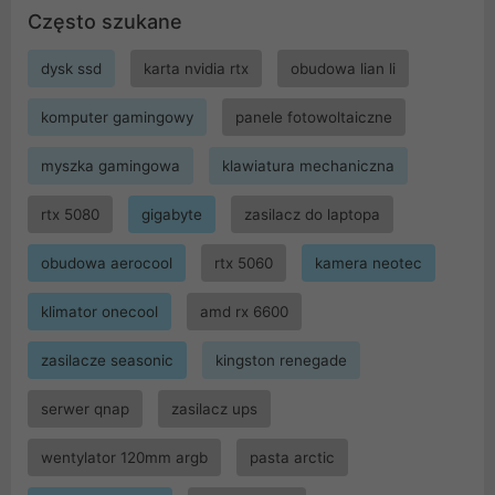
Często szukane
dysk ssd
karta nvidia rtx
obudowa lian li
komputer gamingowy
panele fotowoltaiczne
myszka gamingowa
klawiatura mechaniczna
rtx 5080
gigabyte
zasilacz do laptopa
obudowa aerocool
rtx 5060
kamera neotec
klimator onecool
amd rx 6600
zasilacze seasonic
kingston renegade
serwer qnap
zasilacz ups
wentylator 120mm argb
pasta arctic