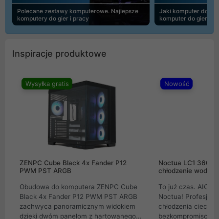
Polecane zestawy komputerowe. Najlepsze
Jaki komputer do 30
komputery do gier i pracy
komputer do gier | 
Inspiracje produktowe
Wysyłka gratis
Nowość
ZENPC Cube Black 4x Fander P12
Noctua LC1 360mm
PWM PST ARGB
chłodzenie wodne 
Obudowa do komputera ZENPC Cube
To już czas. AIO w
Black 4x Fander P12 PWM PST ARGB
Noctua! Profesjon
zachwyca panoramicznym widokiem
chłodzenia cieczą 
dzięki dwóm panelom z hartowanego
bezkompromisowe 