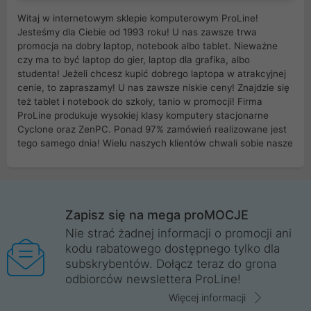
Witaj w internetowym sklepie komputerowym ProLine!
Jesteśmy dla Ciebie od 1993 roku! U nas zawsze trwa
promocja na dobry laptop, notebook albo tablet. Nieważne
czy ma to być laptop do gier, laptop dla grafika, albo
studenta! Jeżeli chcesz kupić dobrego laptopa w atrakcyjnej
cenie, to zapraszamy! U nas zawsze niskie ceny! Znajdzie się
też tablet i notebook do szkoły, tanio w promocji! Firma
ProLine produkuje wysokiej klasy komputery stacjonarne
Cyclone oraz ZenPC. Ponad 97% zamówień realizowane jest
tego samego dnia! Wielu naszych klientów chwali sobie nasze
myszki dla graczy i klawiatury mechaniczne. Posiadamy sieć
sklepów komputerowych na terenie kraju. W większości z
nich możesz odebrać zamówienie bez kosztów transportu.
Posiadamy sklep komputerowy w miastach takich jak
Wrocław, Poznań, Legnica, Katowice, Gliwice, Kalisz, Bytom,
Zapisz się na mega proMOCJE
Trzebnica, Opole. Szybka i profesjonalna obsługa!
Nie strać żadnej informacji o promocji ani
kodu rabatowego dostępnego tylko dla
ProLine to polska firma ze 100% polskim kapitałem. Działamy
subskrybentów. Dołącz teraz do grona
legalnie i płacimy podatki w naszym kraju! Posiadamy siedzibę
odbiorców newslettera ProLine!
główną w Mirkowie oraz salony na terenie kraju. Cała
komunikacja ze sklepem komputerowym ProLine jest
Więcej informacji
szyfrowana za pomocą technologii SSL. Nie sprzedajemy