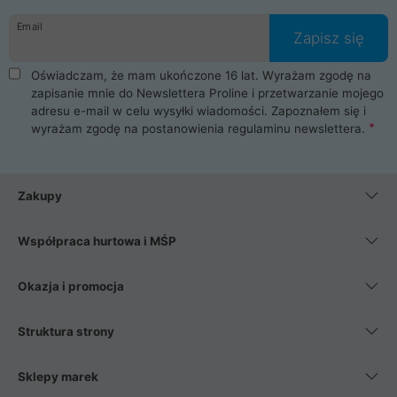
danych osobowych. Dlatego zakup notebooka albo laptopa w
Email
ProLine to czysta przyjemność i pełne bezpieczeństwo.
Zapisz się
Zaopatrzysz się u nas w akcesoria i części komputerowe
takie jak procesory, karty graficzne, płyty główne, pamięci,
Oświadczam, że mam ukończone 16 lat. Wyrażam zgodę na
dyski SSD, M.2 oraz HDD. Nasi pracownicy pomogą Ci wybrać
zapisanie mnie do Newslettera Proline i przetwarzanie mojego
najlepszy zasilacz komputerowy oraz obudowę do komputera.
adresu e-mail w celu wysyłki wiadomości. Zapoznałem się i
Poza komputerami mamy również najlepsze na rynku
wyrażam zgodę na postanowienia
regulaminu newslettera
.
Smartfony takich producentów jak Xiaomi, Apple, Samsung i
Huawei. Jeżeli chcesz, aby Twój komputer pracował cicho,
posiadamy szeroką gamę chłodzenia procesora, oraz ciche
wentylatory. Na koniec mając już to wszystko, możesz
Zakupy
wybrać idealny fotel gamingowy.
Współpraca hurtowa i MŚP
Okazja i promocja
Struktura strony
Sklepy marek