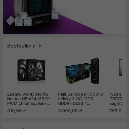
Bestsellery
Zestaw wentylatorów
Palit GeForce RTX 5070
iiyama G-
Noctua NF-A14x25 G2
Infinity 3 OC 12GB
GB2771QS
PWM chromax.black
GDDR7 DLSS 4
Eagle 27"
Sx2-PP Sterrox 140mm
(NE75070S19K9-
200Hz
319,00 zł
3 099,00 zł
759,00 zł
Push Pull (2szt)
GB2050S)