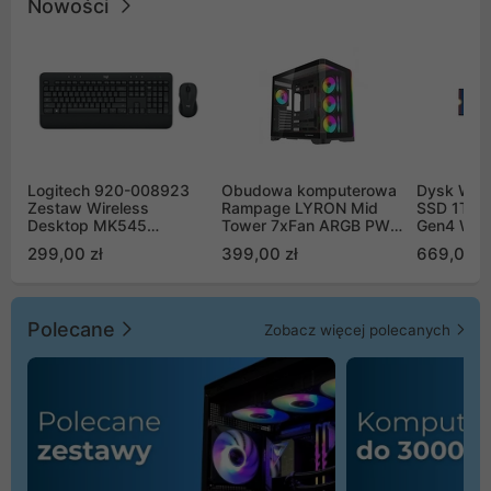
Nowości
Logitech 920-008923
Obudowa komputerowa
Dysk WD 
Zestaw Wireless
Rampage LYRON Mid
SSD 1TB 
Desktop MK545
Tower 7xFan ARGB PWM
Gen4 WD
Advanced
czarna
00CPE0
299,00 zł
399,00 zł
669,00 z
Polecane
Zobacz więcej polecanych