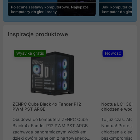
Polecane zestawy komputerowe. Najlepsze
Jaki komputer do 30
komputery do gier i pracy
komputer do gier | 
Inspiracje produktowe
Wysyłka gratis
Nowość
ZENPC Cube Black 4x Fander P12
Noctua LC1 360mm
PWM PST ARGB
chłodzenie wodne 
Obudowa do komputera ZENPC Cube
To już czas. AIO w
Black 4x Fander P12 PWM PST ARGB
Noctua! Profesjon
zachwyca panoramicznym widokiem
chłodzenia cieczą 
dzięki dwóm panelom z hartowanego
bezkompromisowe 