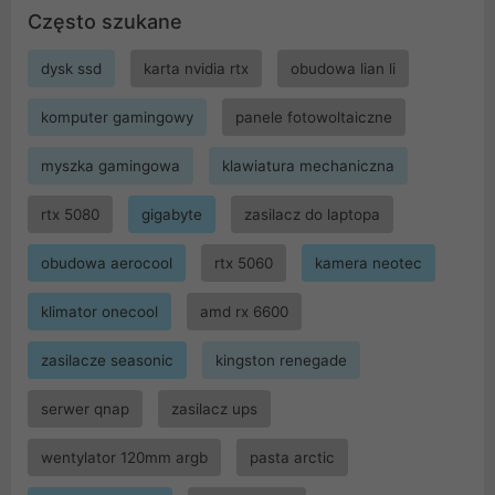
Często szukane
dysk ssd
karta nvidia rtx
obudowa lian li
komputer gamingowy
panele fotowoltaiczne
myszka gamingowa
klawiatura mechaniczna
rtx 5080
gigabyte
zasilacz do laptopa
obudowa aerocool
rtx 5060
kamera neotec
klimator onecool
amd rx 6600
zasilacze seasonic
kingston renegade
serwer qnap
zasilacz ups
wentylator 120mm argb
pasta arctic