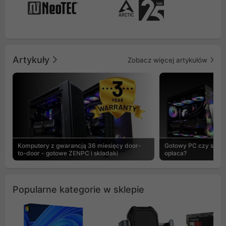
Artykuły
Zobacz więcej artykułów
Komputery z gwarancją 36 miesięcy door-
Gotowy PC czy skład
to-door - gotowe ZENPC i składaki
opłaca?
Popularne kategorie w sklepie