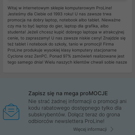
Witaj w internetowym sklepie komputerowym ProLine!
Jesteśmy dla Ciebie od 1993 roku! U nas zawsze trwa
promocja na dobry laptop, notebook albo tablet. Nieważne
czy ma to być laptop do gier, laptop dla grafika, albo
studenta! Jeżeli chcesz kupić dobrego laptopa w atrakcyjnej
cenie, to zapraszamy! U nas zawsze niskie ceny! Znajdzie się
też tablet i notebook do szkoły, tanio w promocji! Firma
ProLine produkuje wysokiej klasy komputery stacjonarne
Cyclone oraz ZenPC. Ponad 97% zamówień realizowane jest
tego samego dnia! Wielu naszych klientów chwali sobie nasze
myszki dla graczy i klawiatury mechaniczne. Posiadamy sieć
sklepów komputerowych na terenie kraju. W większości z
nich możesz odebrać zamówienie bez kosztów transportu.
Posiadamy sklep komputerowy w miastach takich jak
Wrocław, Poznań, Legnica, Katowice, Gliwice, Kalisz, Bytom,
Zapisz się na mega proMOCJE
Trzebnica, Opole. Szybka i profesjonalna obsługa!
Nie strać żadnej informacji o promocji ani
kodu rabatowego dostępnego tylko dla
ProLine to polska firma ze 100% polskim kapitałem. Działamy
subskrybentów. Dołącz teraz do grona
legalnie i płacimy podatki w naszym kraju! Posiadamy siedzibę
odbiorców newslettera ProLine!
główną w Mirkowie oraz salony na terenie kraju. Cała
komunikacja ze sklepem komputerowym ProLine jest
Więcej informacji
szyfrowana za pomocą technologii SSL. Nie sprzedajemy