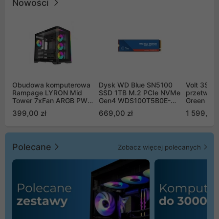
Nowości
Obudowa komputerowa
Dysk WD Blue SN5100
Volt 3SR
Rampage LYRON Mid
SSD 1TB M.2 PCIe NVMe
przetworn
Tower 7xFan ARGB PWM
Gen4 WDS100T5B0E-
Green Boo
czarna
00CPE0
Sinus Byp
399,00 zł
669,00 zł
1 599,00 
Polecane
Zobacz więcej polecanych