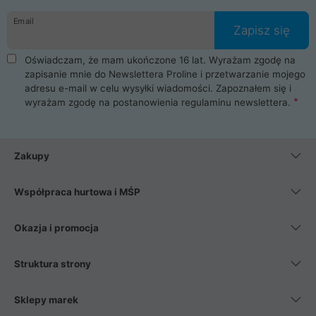
danych osobowych. Dlatego zakup notebooka albo laptopa w
Email
ProLine to czysta przyjemność i pełne bezpieczeństwo.
Zapisz się
Zaopatrzysz się u nas w akcesoria i części komputerowe
takie jak procesory, karty graficzne, płyty główne, pamięci,
Oświadczam, że mam ukończone 16 lat. Wyrażam zgodę na
dyski SSD, M.2 oraz HDD. Nasi pracownicy pomogą Ci wybrać
zapisanie mnie do Newslettera Proline i przetwarzanie mojego
najlepszy zasilacz komputerowy oraz obudowę do komputera.
adresu e-mail w celu wysyłki wiadomości. Zapoznałem się i
Poza komputerami mamy również najlepsze na rynku
wyrażam zgodę na postanowienia
regulaminu newslettera
.
Smartfony takich producentów jak Xiaomi, Apple, Samsung i
Huawei. Jeżeli chcesz, aby Twój komputer pracował cicho,
posiadamy szeroką gamę chłodzenia procesora, oraz ciche
wentylatory. Na koniec mając już to wszystko, możesz
Zakupy
wybrać idealny fotel gamingowy.
Współpraca hurtowa i MŚP
Okazja i promocja
Struktura strony
Sklepy marek