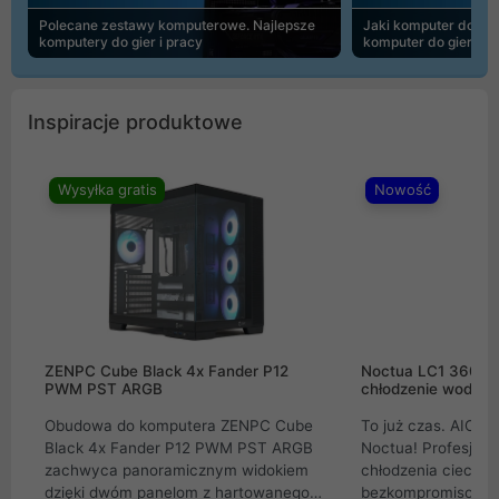
Polecane zestawy komputerowe. Najlepsze
Jaki komputer do 30
komputery do gier i pracy
komputer do gier | 
Inspiracje produktowe
Wysyłka gratis
Nowość
ZENPC Cube Black 4x Fander P12
Noctua LC1 360mm
PWM PST ARGB
chłodzenie wodne 
Obudowa do komputera ZENPC Cube
To już czas. AIO w
Black 4x Fander P12 PWM PST ARGB
Noctua! Profesjon
zachwyca panoramicznym widokiem
chłodzenia cieczą 
dzięki dwóm panelom z hartowanego
bezkompromisowe 