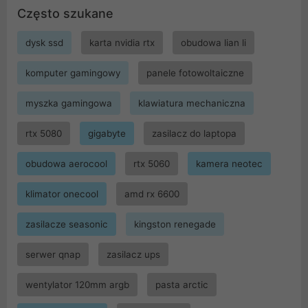
Często szukane
dysk ssd
karta nvidia rtx
obudowa lian li
komputer gamingowy
panele fotowoltaiczne
myszka gamingowa
klawiatura mechaniczna
rtx 5080
gigabyte
zasilacz do laptopa
obudowa aerocool
rtx 5060
kamera neotec
klimator onecool
amd rx 6600
zasilacze seasonic
kingston renegade
serwer qnap
zasilacz ups
wentylator 120mm argb
pasta arctic