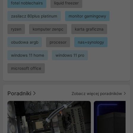
fotel noblechairs
liquid freezer
zasilacz 80plus platinum
monitor gamingowy
ryzen
komputer zenpc
karta graficzna
obudowa argb
procesor
nas+synology
windows 11 home
windows 11 pro
microsoft office
Poradniki
Zobacz więcej poradników