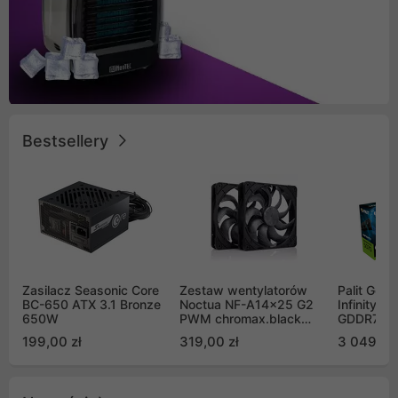
Bestsellery
Zasilacz Seasonic Core
Zestaw wentylatorów
Palit GeF
BC-650 ATX 3.1 Bronze
Noctua NF-A14x25 G2
Infinity 3
650W
PWM chromax.black
GDDR7 DL
Sx2-PP Sterrox 140mm
(NE75070
199,00 zł
319,00 zł
3 049,00
Push Pull (2szt)
GB2050S