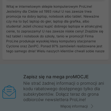
Witaj w internetowym sklepie komputerowym ProLine!
Jesteśmy dla Ciebie od 1993 roku! U nas zawsze trwa
promocja na dobry laptop, notebook albo tablet. Nieważne
czy ma to być laptop do gier, laptop dla grafika, albo
studenta! Jeżeli chcesz kupić dobrego laptopa w atrakcyjnej
cenie, to zapraszamy! U nas zawsze niskie ceny! Znajdzie się
też tablet i notebook do szkoły, tanio w promocji! Firma
ProLine produkuje wysokiej klasy komputery stacjonarne
Cyclone oraz ZenPC. Ponad 97% zamówień realizowane jest
tego samego dnia! Wielu naszych klientów chwali sobie nasze
myszki dla graczy i klawiatury mechaniczne. Posiadamy sieć
sklepów komputerowych na terenie kraju. W większości z
nich możesz odebrać zamówienie bez kosztów transportu.
Posiadamy sklep komputerowy w miastach takich jak
Wrocław, Poznań, Legnica, Katowice, Gliwice, Kalisz, Bytom,
Zapisz się na mega proMOCJE
Trzebnica, Opole. Szybka i profesjonalna obsługa!
Nie strać żadnej informacji o promocji ani
kodu rabatowego dostępnego tylko dla
ProLine to polska firma ze 100% polskim kapitałem. Działamy
subskrybentów. Dołącz teraz do grona
legalnie i płacimy podatki w naszym kraju! Posiadamy siedzibę
odbiorców newslettera ProLine!
główną w Mirkowie oraz salony na terenie kraju. Cała
komunikacja ze sklepem komputerowym ProLine jest
Więcej informacji
szyfrowana za pomocą technologii SSL. Nie sprzedajemy