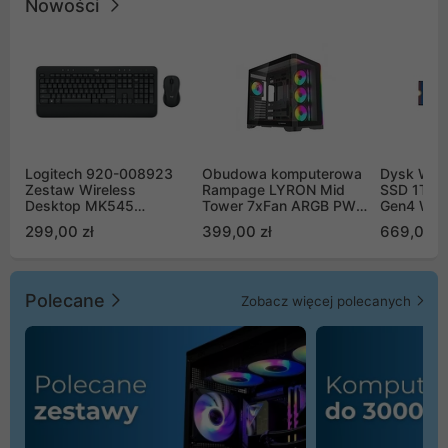
Nowości
Logitech 920-008923
Obudowa komputerowa
Dysk WD 
Zestaw Wireless
Rampage LYRON Mid
SSD 1TB 
Desktop MK545
Tower 7xFan ARGB PWM
Gen4 WD
Advanced
czarna
00CPE0
299,00 zł
399,00 zł
669,00 z
Polecane
Zobacz więcej polecanych