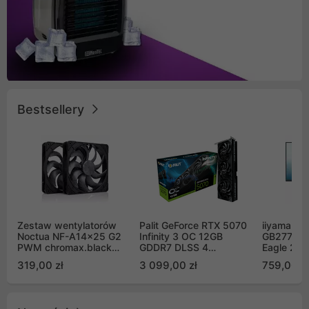
Bestsellery
Zestaw wentylatorów
Palit GeForce RTX 5070
iiyama G-
Noctua NF-A14x25 G2
Infinity 3 OC 12GB
GB2771QS
PWM chromax.black
GDDR7 DLSS 4
Eagle 27"
Sx2-PP Sterrox 140mm
(NE75070S19K9-
200Hz
319,00 zł
3 099,00 zł
759,00 zł
Push Pull (2szt)
GB2050S)