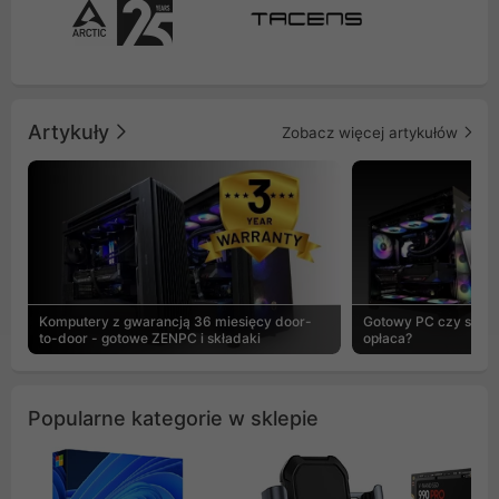
Artykuły
Zobacz więcej artykułów
Komputery z gwarancją 36 miesięcy door-
Gotowy PC czy skład
to-door - gotowe ZENPC i składaki
opłaca?
Popularne kategorie w sklepie