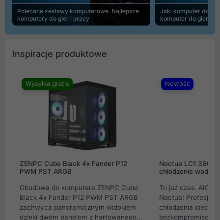
Polecane zestawy komputerowe. Najlepsze
Jaki komputer do 30
komputery do gier i pracy
komputer do gier | 
Inspiracje produktowe
Wysyłka gratis
Nowość
ZENPC Cube Black 4x Fander P12
Noctua LC1 360mm
PWM PST ARGB
chłodzenie wodne 
Obudowa do komputera ZENPC Cube
To już czas. AIO w
Black 4x Fander P12 PWM PST ARGB
Noctua! Profesjon
zachwyca panoramicznym widokiem
chłodzenia cieczą 
dzięki dwóm panelom z hartowanego
bezkompromisowe 