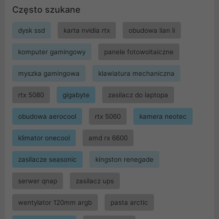
Często szukane
dysk ssd
karta nvidia rtx
obudowa lian li
komputer gamingowy
panele fotowoltaiczne
myszka gamingowa
klawiatura mechaniczna
rtx 5080
gigabyte
zasilacz do laptopa
obudowa aerocool
rtx 5060
kamera neotec
klimator onecool
amd rx 6600
zasilacze seasonic
kingston renegade
serwer qnap
zasilacz ups
wentylator 120mm argb
pasta arctic