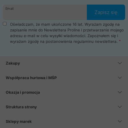
danych osobowych. Dlatego zakup notebooka albo laptopa w
Email
ProLine to czysta przyjemność i pełne bezpieczeństwo.
Zapisz się
Zaopatrzysz się u nas w akcesoria i części komputerowe
takie jak procesory, karty graficzne, płyty główne, pamięci,
Oświadczam, że mam ukończone 16 lat. Wyrażam zgodę na
dyski SSD, M.2 oraz HDD. Nasi pracownicy pomogą Ci wybrać
zapisanie mnie do Newslettera Proline i przetwarzanie mojego
najlepszy zasilacz komputerowy oraz obudowę do komputera.
adresu e-mail w celu wysyłki wiadomości. Zapoznałem się i
Poza komputerami mamy również najlepsze na rynku
wyrażam zgodę na postanowienia
regulaminu newslettera
.
Smartfony takich producentów jak Xiaomi, Apple, Samsung i
Huawei. Jeżeli chcesz, aby Twój komputer pracował cicho,
posiadamy szeroką gamę chłodzenia procesora, oraz ciche
wentylatory. Na koniec mając już to wszystko, możesz
Zakupy
wybrać idealny fotel gamingowy.
Współpraca hurtowa i MŚP
Okazja i promocja
Struktura strony
Sklepy marek