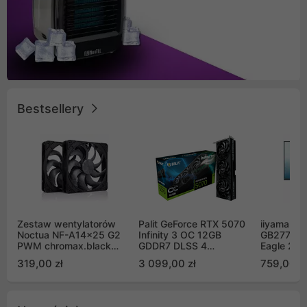
Bestsellery
Zestaw wentylatorów
Palit GeForce RTX 5070
iiyama G-
Noctua NF-A14x25 G2
Infinity 3 OC 12GB
GB2771QS
PWM chromax.black
GDDR7 DLSS 4
Eagle 27"
Sx2-PP Sterrox 140mm
(NE75070S19K9-
200Hz
319,00 zł
3 099,00 zł
759,00 zł
Push Pull (2szt)
GB2050S)