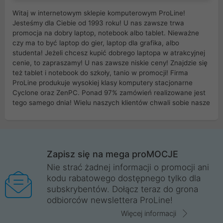
Witaj w internetowym sklepie komputerowym ProLine!
Jesteśmy dla Ciebie od 1993 roku! U nas zawsze trwa
promocja na dobry laptop, notebook albo tablet. Nieważne
czy ma to być laptop do gier, laptop dla grafika, albo
studenta! Jeżeli chcesz kupić dobrego laptopa w atrakcyjnej
cenie, to zapraszamy! U nas zawsze niskie ceny! Znajdzie się
też tablet i notebook do szkoły, tanio w promocji! Firma
ProLine produkuje wysokiej klasy komputery stacjonarne
Cyclone oraz ZenPC. Ponad 97% zamówień realizowane jest
tego samego dnia! Wielu naszych klientów chwali sobie nasze
myszki dla graczy i klawiatury mechaniczne. Posiadamy sieć
sklepów komputerowych na terenie kraju. W większości z
nich możesz odebrać zamówienie bez kosztów transportu.
Posiadamy sklep komputerowy w miastach takich jak
Wrocław, Poznań, Legnica, Katowice, Gliwice, Kalisz, Bytom,
Zapisz się na mega proMOCJE
Trzebnica, Opole. Szybka i profesjonalna obsługa!
Nie strać żadnej informacji o promocji ani
kodu rabatowego dostępnego tylko dla
ProLine to polska firma ze 100% polskim kapitałem. Działamy
subskrybentów. Dołącz teraz do grona
legalnie i płacimy podatki w naszym kraju! Posiadamy siedzibę
odbiorców newslettera ProLine!
główną w Mirkowie oraz salony na terenie kraju. Cała
komunikacja ze sklepem komputerowym ProLine jest
Więcej informacji
szyfrowana za pomocą technologii SSL. Nie sprzedajemy