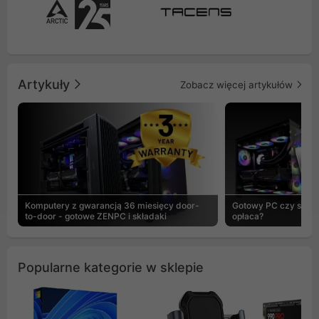
Artykuły
Zobacz więcej artykułów
Komputery z gwarancją 36 miesięcy door-
Gotowy PC czy skład
to-door - gotowe ZENPC i składaki
opłaca?
Popularne kategorie w sklepie