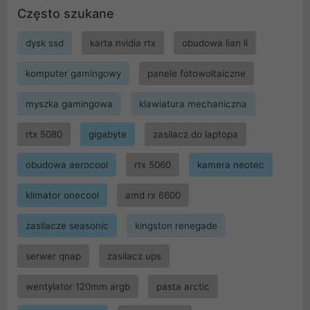
Często szukane
dysk ssd
karta nvidia rtx
obudowa lian li
komputer gamingowy
panele fotowoltaiczne
myszka gamingowa
klawiatura mechaniczna
rtx 5080
gigabyte
zasilacz do laptopa
obudowa aerocool
rtx 5060
kamera neotec
klimator onecool
amd rx 6600
zasilacze seasonic
kingston renegade
serwer qnap
zasilacz ups
wentylator 120mm argb
pasta arctic