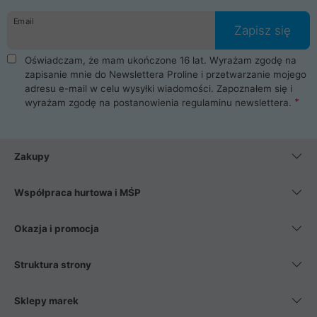
danych osobowych. Dlatego zakup notebooka albo laptopa w
Email
ProLine to czysta przyjemność i pełne bezpieczeństwo.
Zapisz się
Zaopatrzysz się u nas w akcesoria i części komputerowe
takie jak procesory, karty graficzne, płyty główne, pamięci,
Oświadczam, że mam ukończone 16 lat. Wyrażam zgodę na
dyski SSD, M.2 oraz HDD. Nasi pracownicy pomogą Ci wybrać
zapisanie mnie do Newslettera Proline i przetwarzanie mojego
najlepszy zasilacz komputerowy oraz obudowę do komputera.
adresu e-mail w celu wysyłki wiadomości. Zapoznałem się i
Poza komputerami mamy również najlepsze na rynku
wyrażam zgodę na postanowienia
regulaminu newslettera
.
Smartfony takich producentów jak Xiaomi, Apple, Samsung i
Huawei. Jeżeli chcesz, aby Twój komputer pracował cicho,
posiadamy szeroką gamę chłodzenia procesora, oraz ciche
wentylatory. Na koniec mając już to wszystko, możesz
Zakupy
wybrać idealny fotel gamingowy.
Współpraca hurtowa i MŚP
Okazja i promocja
Struktura strony
Sklepy marek