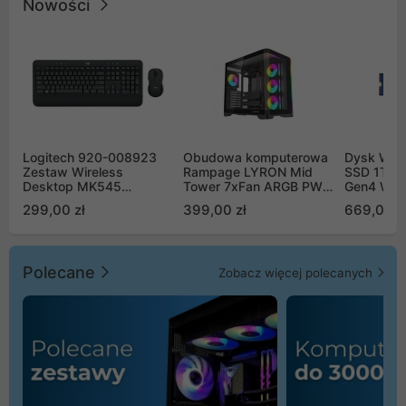
Nowości
Logitech 920-008923
Obudowa komputerowa
Dysk WD 
Zestaw Wireless
Rampage LYRON Mid
SSD 1TB 
Desktop MK545
Tower 7xFan ARGB PWM
Gen4 WD
Advanced
czarna
00CPE0
299,00 zł
399,00 zł
669,00 z
Polecane
Zobacz więcej polecanych