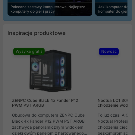
Polecane zestawy komputerowe. Najlepsze
Jaki komputer do 30
komputery do gier i pracy
komputer do gier | 
Inspiracje produktowe
Wysyłka gratis
Nowość
ZENPC Cube Black 4x Fander P12
Noctua LC1 360mm
PWM PST ARGB
chłodzenie wodne 
Obudowa do komputera ZENPC Cube
To już czas. AIO w
Black 4x Fander P12 PWM PST ARGB
Noctua! Profesjon
zachwyca panoramicznym widokiem
chłodzenia cieczą 
dzięki dwóm panelom z hartowanego
bezkompromisowe 