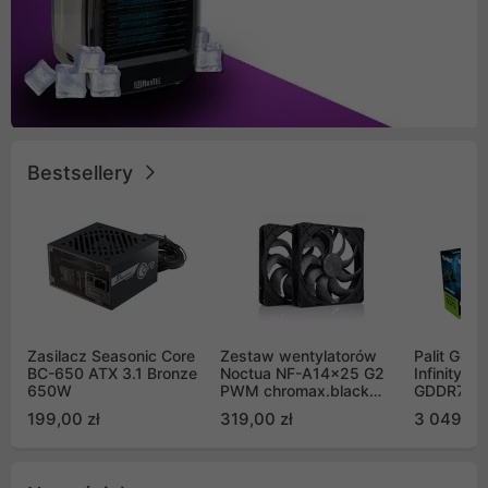
Bestsellery
Zasilacz Seasonic Core
Zestaw wentylatorów
Palit GeF
BC-650 ATX 3.1 Bronze
Noctua NF-A14x25 G2
Infinity 3
650W
PWM chromax.black
GDDR7 DL
Sx2-PP Sterrox 140mm
(NE75070
199,00 zł
319,00 zł
3 049,00
Push Pull (2szt)
GB2050S