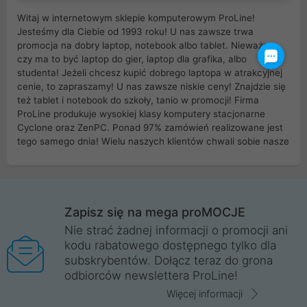
Witaj w internetowym sklepie komputerowym ProLine!
Jesteśmy dla Ciebie od 1993 roku! U nas zawsze trwa
promocja na dobry laptop, notebook albo tablet. Nieważne
czy ma to być laptop do gier, laptop dla grafika, albo
studenta! Jeżeli chcesz kupić dobrego laptopa w atrakcyjnej
cenie, to zapraszamy! U nas zawsze niskie ceny! Znajdzie się
też tablet i notebook do szkoły, tanio w promocji! Firma
ProLine produkuje wysokiej klasy komputery stacjonarne
Cyclone oraz ZenPC. Ponad 97% zamówień realizowane jest
tego samego dnia! Wielu naszych klientów chwali sobie nasze
myszki dla graczy i klawiatury mechaniczne. Posiadamy sieć
sklepów komputerowych na terenie kraju. W większości z
nich możesz odebrać zamówienie bez kosztów transportu.
Posiadamy sklep komputerowy w miastach takich jak
Wrocław, Poznań, Legnica, Katowice, Gliwice, Kalisz, Bytom,
Zapisz się na mega proMOCJE
Trzebnica, Opole. Szybka i profesjonalna obsługa!
Nie strać żadnej informacji o promocji ani
kodu rabatowego dostępnego tylko dla
ProLine to polska firma ze 100% polskim kapitałem. Działamy
subskrybentów. Dołącz teraz do grona
legalnie i płacimy podatki w naszym kraju! Posiadamy siedzibę
odbiorców newslettera ProLine!
główną w Mirkowie oraz salony na terenie kraju. Cała
komunikacja ze sklepem komputerowym ProLine jest
Więcej informacji
szyfrowana za pomocą technologii SSL. Nie sprzedajemy