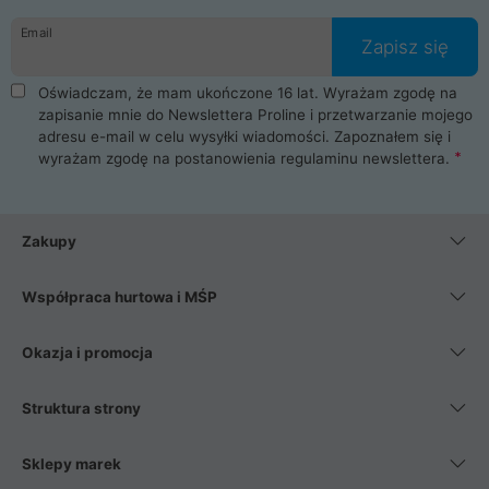
danych osobowych. Dlatego zakup notebooka albo laptopa w
Email
ProLine to czysta przyjemność i pełne bezpieczeństwo.
Zapisz się
Zaopatrzysz się u nas w akcesoria i części komputerowe
takie jak procesory, karty graficzne, płyty główne, pamięci,
Oświadczam, że mam ukończone 16 lat. Wyrażam zgodę na
dyski SSD, M.2 oraz HDD. Nasi pracownicy pomogą Ci wybrać
zapisanie mnie do Newslettera Proline i przetwarzanie mojego
najlepszy zasilacz komputerowy oraz obudowę do komputera.
adresu e-mail w celu wysyłki wiadomości. Zapoznałem się i
Poza komputerami mamy również najlepsze na rynku
wyrażam zgodę na postanowienia
regulaminu newslettera
.
Smartfony takich producentów jak Xiaomi, Apple, Samsung i
Huawei. Jeżeli chcesz, aby Twój komputer pracował cicho,
posiadamy szeroką gamę chłodzenia procesora, oraz ciche
wentylatory. Na koniec mając już to wszystko, możesz
Zakupy
wybrać idealny fotel gamingowy.
Współpraca hurtowa i MŚP
Okazja i promocja
Struktura strony
Sklepy marek