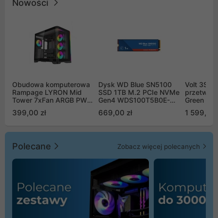
Nowości
Obudowa komputerowa
Dysk WD Blue SN5100
Volt 3SR
Rampage LYRON Mid
SSD 1TB M.2 PCIe NVMe
przetworn
Tower 7xFan ARGB PWM
Gen4 WDS100T5B0E-
Green Boo
czarna
00CPE0
Sinus Byp
399,00 zł
669,00 zł
1 599,00 
Polecane
Zobacz więcej polecanych