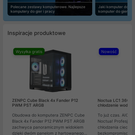
Polecane zestawy komputerowe. Najlepsze
Jaki komputer do 30
komputery do gier i pracy
komputer do gier | 
Inspiracje produktowe
Wysyłka gratis
Nowość
ZENPC Cube Black 4x Fander P12
Noctua LC1 360mm
PWM PST ARGB
chłodzenie wodne 
Obudowa do komputera ZENPC Cube
To już czas. AIO w
Black 4x Fander P12 PWM PST ARGB
Noctua! Profesjon
zachwyca panoramicznym widokiem
chłodzenia cieczą 
dzięki dwóm panelom z hartowanego
bezkompromisowe 