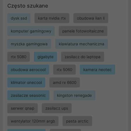
Często szukane
dysk ssd
karta nvidia rtx
obudowa lian li
komputer gamingowy
panele fotowoltaiczne
myszka gamingowa
klawiatura mechaniczna
rtx 5080
gigabyte
zasilacz do laptopa
obudowa aerocool
rtx 5060
kamera neotec
klimator onecool
amd rx 6600
zasilacze seasonic
kingston renegade
serwer qnap
zasilacz ups
wentylator 120mm argb
pasta arctic