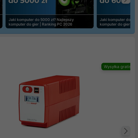
Na
Jaki komputer do 5000 zł? Najlepszy
Jaki komputer do 600
komputer do gier | Ranking PC 2026
komputer do gier | R
Wysyłka gratis
Na