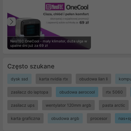
Poprzedni
NeoTEC OneCool - mały klimator, duża ulga w
upalne dni już za 69 zł
Często szukane
dysk ssd
karta nvidia rtx
obudowa lian li
kompu
zasilacz do laptopa
obudowa aerocool
rtx 5060
zasilacz ups
wentylator 120mm argb
pasta arctic
karta graficzna
obudowa argb
procesor
nas+s