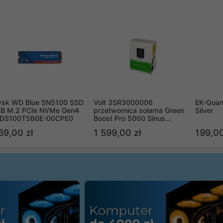
ysk WD Blue SN5100 SSD
Volt 3SR3000006
EK-Quan
TB M.2 PCIe NVMe Gen4
przetwornica solarna Green
Silver
DS100T5B0E-00CPE0
Boost Pro 5000 Sinus
Bypass
69,00 zł
1 599,00 zł
199,00