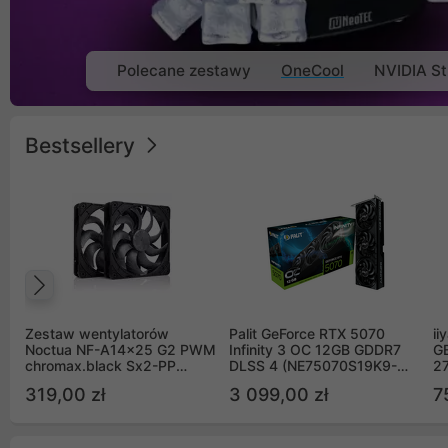
Polecane zestawy
OneCool
NVIDIA St
Bestsellery
Poprzedni
Zestaw wentylatorów
Palit GeForce RTX 5070
ii
Noctua NF-A14x25 G2 PWM
Infinity 3 OC 12GB GDDR7
G
chromax.black Sx2-PP
DLSS 4 (NE75070S19K9-
2
Sterrox 140mm Push Pull
GB2050S)
319,00 zł
3 099,00 zł
7
(2szt)