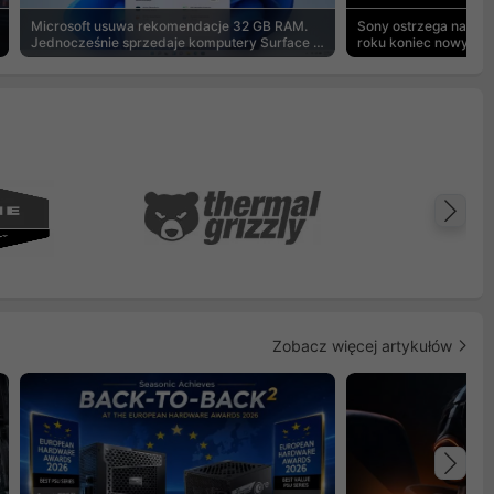
Microsoft usuwa rekomendacje 32 GB RAM.
Sony ostrzega na pu
Jednocześnie sprzedaje komputery Surface z
roku koniec nowych g
8 GB
Na
Zobacz więcej artykułów
Na