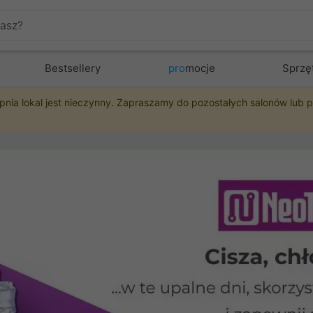
Bestsellery
pro
mocje
Sprzę
pnia lokal jest nieczynny. Zapraszamy do pozostałych salonów lub