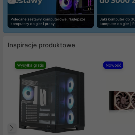
Poprzedni
Polecane zestawy komputerowe. Najlepsze
Jaki komputer do 30
komputery do gier i pracy
komputer do gier | 
Inspiracje produktowe
Wysyłka gratis
Nowość
Poprzedni