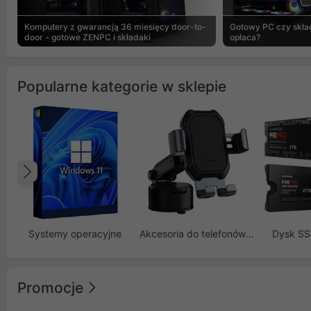
Komputery z gwarancją 36 miesięcy door-to-
Gotowy PC czy skład
door - gotowe ZENPC i składaki
opłaca?
Popularne kategorie w sklepie
Poprzedni
Systemy operacyjne
Akcesoria do telefonów GSM
Dysk S
Promocje