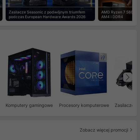
Zasilacze Seasonic z podwójnym triumfem
AMD Ryzen 7 5800X3
podczas European Hardware Awards 2026
AM4 i DDR4
Na
Komputery gamingowe
Procesory komputerowe
Zasilacze d
Zobacz więcej promocji