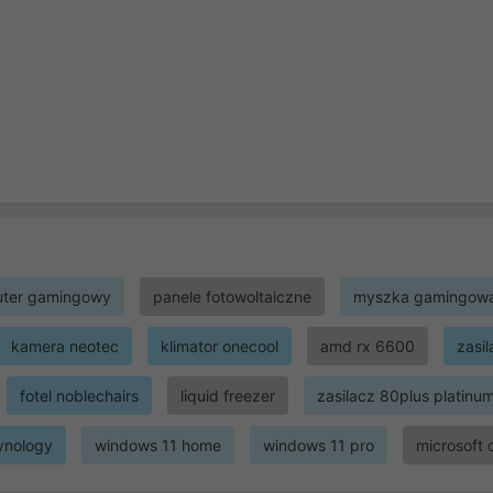
ter gamingowy
panele fotowoltaiczne
myszka gamingow
kamera neotec
klimator onecool
amd rx 6600
zasi
fotel noblechairs
liquid freezer
zasilacz 80plus platinu
ynology
windows 11 home
windows 11 pro
microsoft 