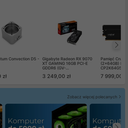
Na
tum Convection D5 -
Gigabyte Radeon RX 9070
Pamięć Crucia
XT GAMING 16GB PCI-E
(2x64GB) DD
GDDR6 (GV-
CP2K64G56C
R9070XTGAMING-16GD)
 zł
3 249,00 zł
7 999,00 zł
Zobacz więcej polecanych