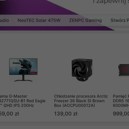
udio
NeoTEC Solar 475W
ZENPC Gaming
Stwórz 
yama G-Master
Chłodzenie procesora Arctic
Pamięć 
B2771QSU-B1 Red Eagle
Freezer 36 Black SI Brown
DDR5 16
7" QHD IPS 200Hz
Box (AOCPU00012A)
6000MH
PVV516
59,00 zł
139,00 zł
999,00