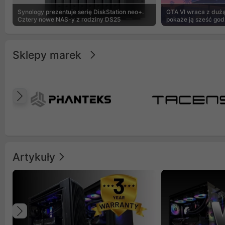
Synology prezentuje serię DiskStation neo+.
GTA VI wraca z dużą 
Cztery nowe NAS-y z rodziny DS25
pokaże ją sześć god
Sklepy marek
Poprzedni
Artykuły
Poprzedni