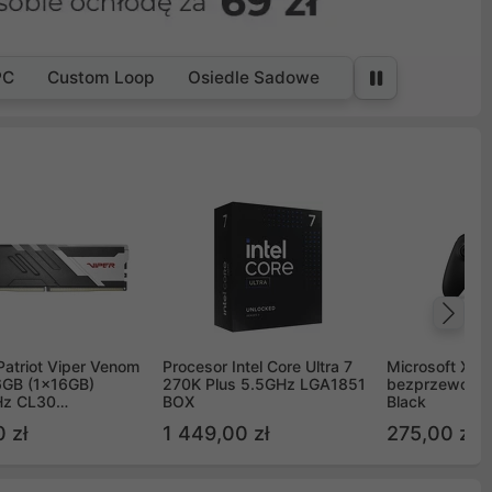
PC
Custom Loop
Osiedle Sadowe
Na
Patriot Viper Venom
Procesor Intel Core Ultra 7
Microsoft Xbox
GB (1x16GB)
270K Plus 5.5GHz LGA1851
bezprzewodo
z CL30
BOX
Black
G60C30
 zł
1 449,00 zł
275,00 zł