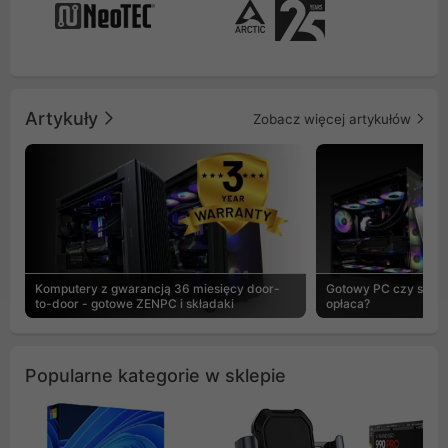
Artykuły
Zobacz więcej artykułów
Komputery z gwarancją 36 miesięcy door-
Gotowy PC czy skład
to-door - gotowe ZENPC i składaki
opłaca?
Popularne kategorie w sklepie