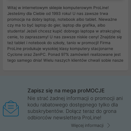
Witaj w internetowym sklepie komputerowym ProLine!
Jesteśmy dla Ciebie od 1993 roku! U nas zawsze trwa
promocja na dobry laptop, notebook albo tablet. Nieważne
czy ma to być laptop do gier, laptop dla grafika, albo
studenta! Jeżeli chcesz kupić dobrego laptopa w atrakcyjnej
cenie, to zapraszamy! U nas zawsze niskie ceny! Znajdzie się
też tablet i notebook do szkoły, tanio w promocji! Firma
ProLine produkuje wysokiej klasy komputery stacjonarne
Cyclone oraz ZenPC. Ponad 97% zamówień realizowane jest
tego samego dnia! Wielu naszych klientów chwali sobie nasze
myszki dla graczy i klawiatury mechaniczne. Posiadamy sieć
sklepów komputerowych na terenie kraju. W większości z
nich możesz odebrać zamówienie bez kosztów transportu.
Posiadamy sklep komputerowy w miastach takich jak
Wrocław, Poznań, Legnica, Katowice, Gliwice, Kalisz, Bytom,
Zapisz się na mega proMOCJE
Trzebnica, Opole. Szybka i profesjonalna obsługa!
Nie strać żadnej informacji o promocji ani
kodu rabatowego dostępnego tylko dla
ProLine to polska firma ze 100% polskim kapitałem. Działamy
subskrybentów. Dołącz teraz do grona
legalnie i płacimy podatki w naszym kraju! Posiadamy siedzibę
odbiorców newslettera ProLine!
główną w Mirkowie oraz salony na terenie kraju. Cała
komunikacja ze sklepem komputerowym ProLine jest
Więcej informacji
szyfrowana za pomocą technologii SSL. Nie sprzedajemy