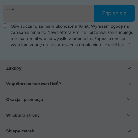
danych osobowych. Dlatego zakup notebooka albo laptopa w
Email
ProLine to czysta przyjemność i pełne bezpieczeństwo.
Zapisz się
Zaopatrzysz się u nas w akcesoria i części komputerowe
takie jak procesory, karty graficzne, płyty główne, pamięci,
Oświadczam, że mam ukończone 16 lat. Wyrażam zgodę na
dyski SSD, M.2 oraz HDD. Nasi pracownicy pomogą Ci wybrać
zapisanie mnie do Newslettera Proline i przetwarzanie mojego
najlepszy zasilacz komputerowy oraz obudowę do komputera.
adresu e-mail w celu wysyłki wiadomości. Zapoznałem się i
Poza komputerami mamy również najlepsze na rynku
wyrażam zgodę na postanowienia
regulaminu newslettera
.
Smartfony takich producentów jak Xiaomi, Apple, Samsung i
Huawei. Jeżeli chcesz, aby Twój komputer pracował cicho,
posiadamy szeroką gamę chłodzenia procesora, oraz ciche
wentylatory. Na koniec mając już to wszystko, możesz
Zakupy
wybrać idealny fotel gamingowy.
Współpraca hurtowa i MŚP
Okazja i promocja
Struktura strony
Sklepy marek