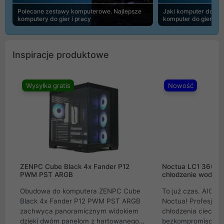
Polecane zestawy komputerowe. Najlepsze
Jaki komputer do 30
komputery do gier i pracy
komputer do gier | 
Inspiracje produktowe
Wysyłka gratis
Nowość
ZENPC Cube Black 4x Fander P12
Noctua LC1 360mm
PWM PST ARGB
chłodzenie wodne 
Obudowa do komputera ZENPC Cube
To już czas. AIO w
Black 4x Fander P12 PWM PST ARGB
Noctua! Profesjon
zachwyca panoramicznym widokiem
chłodzenia cieczą 
dzięki dwóm panelom z hartowanego
bezkompromisowe 