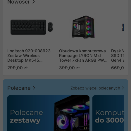
Nowości
Logitech 920-008923
Obudowa komputerowa
Dysk WD 
Zestaw Wireless
Rampage LYRON Mid
SSD 1TB 
Desktop MK545
Tower 7xFan ARGB PWM
Gen4 WD
Advanced
czarna
00CPE0
299,00 zł
399,00 zł
669,00 z
Polecane
Zobacz więcej polecanych