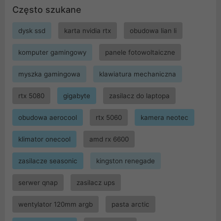
Często szukane
dysk ssd
karta nvidia rtx
obudowa lian li
komputer gamingowy
panele fotowoltaiczne
myszka gamingowa
klawiatura mechaniczna
rtx 5080
gigabyte
zasilacz do laptopa
obudowa aerocool
rtx 5060
kamera neotec
klimator onecool
amd rx 6600
zasilacze seasonic
kingston renegade
serwer qnap
zasilacz ups
wentylator 120mm argb
pasta arctic