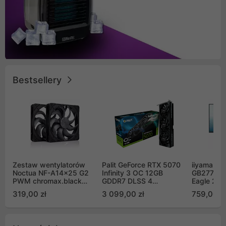
Bestsellery
Zestaw wentylatorów
Palit GeForce RTX 5070
iiyama G-
Noctua NF-A14x25 G2
Infinity 3 OC 12GB
GB2771QS
PWM chromax.black
GDDR7 DLSS 4
Eagle 27"
Sx2-PP Sterrox 140mm
(NE75070S19K9-
200Hz
319,00 zł
3 099,00 zł
759,00 zł
Push Pull (2szt)
GB2050S)