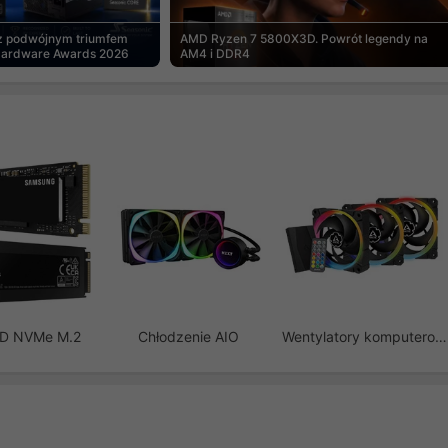
 z podwójnym triumfem
AMD Ryzen 7 5800X3D. Powrót legendy na
Hardware Awards 2026
AM4 i DDR4
SD NVMe M.2
Chłodzenie AIO
Wentylatory komputerowe