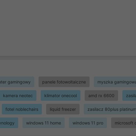
ter gamingowy
panele fotowoltaiczne
myszka gamingow
kamera neotec
klimator onecool
amd rx 6600
zasi
fotel noblechairs
liquid freezer
zasilacz 80plus platinu
ynology
windows 11 home
windows 11 pro
microsoft 