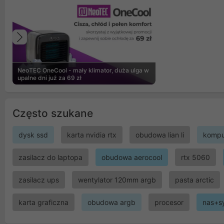
Poprzedni
NeoTEC OneCool - mały klimator, duża ulga w
upalne dni już za 69 zł
Często szukane
dysk ssd
karta nvidia rtx
obudowa lian li
kompu
zasilacz do laptopa
obudowa aerocool
rtx 5060
zasilacz ups
wentylator 120mm argb
pasta arctic
karta graficzna
obudowa argb
procesor
nas+s