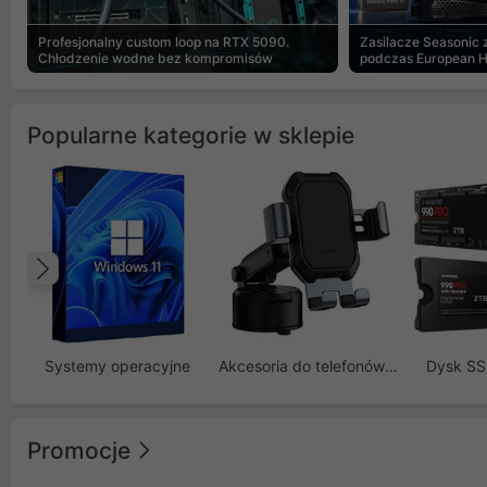
Profesjonalny custom loop na RTX 5090.
Zasilacze Seasonic
Chłodzenie wodne bez kompromisów
podczas European 
Popularne kategorie w sklepie
Poprzedni
Systemy operacyjne
Akcesoria do telefonów GSM
Dysk S
Promocje