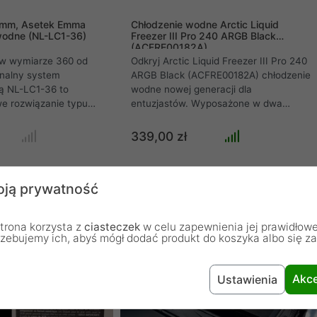
0mm, Asetek Emma
Chłodzenie wodne Arctic Liquid
wodne (NL-LC1-36)
Freezer III Pro 240 ARGB Black
(ACFRE00182A)
O w wymiarze 360 od
Odkryj Arctic Liquid Freezer III Pro 240
onalny system
ARGB Black (ACFRE00182A) chłodzenie
zą NL-LC1-36 to
wodne nowej generacji dla
e rozwiązanie typu
entuzjastów. Wyposażone w dwa
rzone z myślą o
potężne wentylatory P12 Pro A-RGB
dajnych stacjach
(do 3000 RPM, 77 CFM, 6.9 mmHO) i
339,00 zł
puterach
masywny aluminiowy radiator 240mm
ykorzystując
o grubości 38mm, gwarantuje
ator o długości 360 mm
bezkompromisową wydajność
ją prywatność
e wentylatory nowej
chłodzenia. Innowacyjne, aktywne
zenie zapewnia
chłodzenie VRM, dołączona pasta MX-
turę pracy i najwyższą
6, efektowne podświetlenie A-RGB
trona korzysta z
ciasteczek
w celu zapewnienia jej prawidłowe
rowadzania ciepła.
Gen2, wzmocnione węże EPDM
rzebujemy ich, abyś mógł dodać produkt do koszyka albo się z
tem tłumienia
(450mm).
sprawia, że jest to
szych zestawów na
Akce
Ustawienia
łączący moc z
ojem.