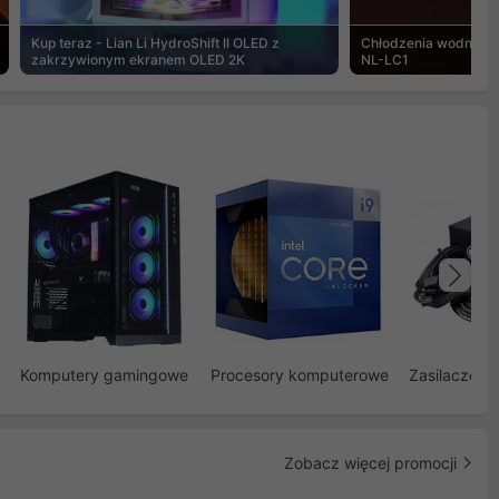
Kup teraz - Lian Li HydroShift II OLED z
Chłodzenia wodne Noc
zakrzywionym ekranem OLED 2K
NL-LC1
Na
Komputery gamingowe
Procesory komputerowe
Zasilacze d
Zobacz więcej promocji