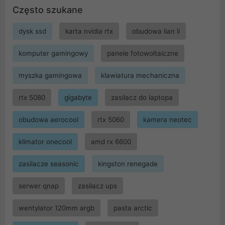
Często szukane
dysk ssd
karta nvidia rtx
obudowa lian li
komputer gamingowy
panele fotowoltaiczne
myszka gamingowa
klawiatura mechaniczna
rtx 5080
gigabyte
zasilacz do laptopa
obudowa aerocool
rtx 5060
kamera neotec
klimator onecool
amd rx 6600
zasilacze seasonic
kingston renegade
serwer qnap
zasilacz ups
wentylator 120mm argb
pasta arctic