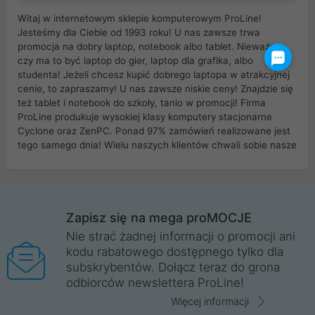
Witaj w internetowym sklepie komputerowym ProLine!
Jesteśmy dla Ciebie od 1993 roku! U nas zawsze trwa
promocja na dobry laptop, notebook albo tablet. Nieważne
czy ma to być laptop do gier, laptop dla grafika, albo
studenta! Jeżeli chcesz kupić dobrego laptopa w atrakcyjnej
cenie, to zapraszamy! U nas zawsze niskie ceny! Znajdzie się
też tablet i notebook do szkoły, tanio w promocji! Firma
ProLine produkuje wysokiej klasy komputery stacjonarne
Cyclone oraz ZenPC. Ponad 97% zamówień realizowane jest
tego samego dnia! Wielu naszych klientów chwali sobie nasze
myszki dla graczy i klawiatury mechaniczne. Posiadamy sieć
sklepów komputerowych na terenie kraju. W większości z
nich możesz odebrać zamówienie bez kosztów transportu.
Posiadamy sklep komputerowy w miastach takich jak
Wrocław, Poznań, Legnica, Katowice, Gliwice, Kalisz, Bytom,
Zapisz się na mega proMOCJE
Trzebnica, Opole. Szybka i profesjonalna obsługa!
Nie strać żadnej informacji o promocji ani
kodu rabatowego dostępnego tylko dla
ProLine to polska firma ze 100% polskim kapitałem. Działamy
subskrybentów. Dołącz teraz do grona
legalnie i płacimy podatki w naszym kraju! Posiadamy siedzibę
odbiorców newslettera ProLine!
główną w Mirkowie oraz salony na terenie kraju. Cała
komunikacja ze sklepem komputerowym ProLine jest
Więcej informacji
szyfrowana za pomocą technologii SSL. Nie sprzedajemy