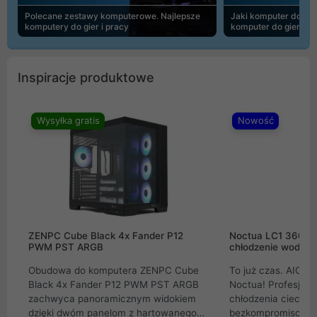
Polecane zestawy komputerowe. Najlepsze
Jaki komputer do 30
komputery do gier i pracy
komputer do gier | 
Inspiracje produktowe
Wysyłka gratis
Nowość
ZENPC Cube Black 4x Fander P12
Noctua LC1 360mm
PWM PST ARGB
chłodzenie wodne 
Obudowa do komputera ZENPC Cube
To już czas. AIO w
Black 4x Fander P12 PWM PST ARGB
Noctua! Profesjon
zachwyca panoramicznym widokiem
chłodzenia cieczą 
dzięki dwóm panelom z hartowanego
bezkompromisowe 