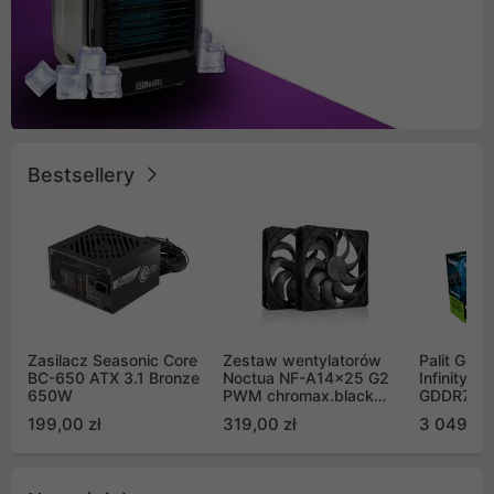
Bestsellery
Zasilacz Seasonic Core
Zestaw wentylatorów
Palit GeF
BC-650 ATX 3.1 Bronze
Noctua NF-A14x25 G2
Infinity 3
650W
PWM chromax.black
GDDR7 DL
Sx2-PP Sterrox 140mm
(NE75070
199,00 zł
319,00 zł
3 049,00
Push Pull (2szt)
GB2050S