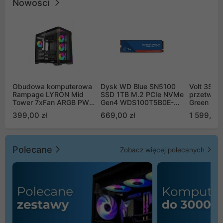
Nowości
Obudowa komputerowa
Dysk WD Blue SN5100
Volt 3SR
Rampage LYRON Mid
SSD 1TB M.2 PCIe NVMe
przetworn
Tower 7xFan ARGB PWM
Gen4 WDS100T5B0E-
Green Boo
czarna
00CPE0
Sinus Byp
399,00 zł
669,00 zł
1 599,00 
Polecane
Zobacz więcej polecanych