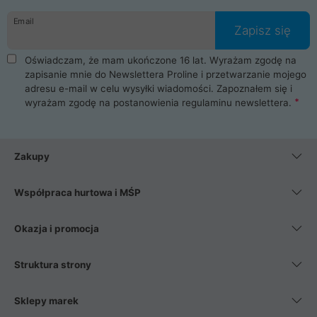
danych osobowych. Dlatego zakup notebooka albo laptopa w
Email
ProLine to czysta przyjemność i pełne bezpieczeństwo.
Zapisz się
Zaopatrzysz się u nas w akcesoria i części komputerowe
takie jak procesory, karty graficzne, płyty główne, pamięci,
Oświadczam, że mam ukończone 16 lat. Wyrażam zgodę na
dyski SSD, M.2 oraz HDD. Nasi pracownicy pomogą Ci wybrać
zapisanie mnie do Newslettera Proline i przetwarzanie mojego
najlepszy zasilacz komputerowy oraz obudowę do komputera.
adresu e-mail w celu wysyłki wiadomości. Zapoznałem się i
Poza komputerami mamy również najlepsze na rynku
wyrażam zgodę na postanowienia
regulaminu newslettera
.
Smartfony takich producentów jak Xiaomi, Apple, Samsung i
Huawei. Jeżeli chcesz, aby Twój komputer pracował cicho,
posiadamy szeroką gamę chłodzenia procesora, oraz ciche
wentylatory. Na koniec mając już to wszystko, możesz
Zakupy
wybrać idealny fotel gamingowy.
Współpraca hurtowa i MŚP
Okazja i promocja
Struktura strony
Sklepy marek