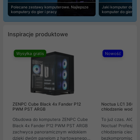
Polecane zestawy komputerowe. Najlepsze
Jaki komputer do 30
komputery do gier i pracy
komputer do gier | 
Inspiracje produktowe
Wysyłka gratis
Nowość
ZENPC Cube Black 4x Fander P12
Noctua LC1 360mm
PWM PST ARGB
chłodzenie wodne 
Obudowa do komputera ZENPC Cube
To już czas. AIO w
Black 4x Fander P12 PWM PST ARGB
Noctua! Profesjon
zachwyca panoramicznym widokiem
chłodzenia cieczą 
dzięki dwóm panelom z hartowanego
bezkompromisowe 