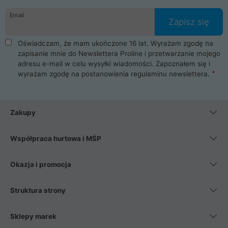
danych osobowych. Dlatego zakup notebooka albo laptopa w
Email
ProLine to czysta przyjemność i pełne bezpieczeństwo.
Zapisz się
Zaopatrzysz się u nas w akcesoria i części komputerowe
takie jak procesory, karty graficzne, płyty główne, pamięci,
Oświadczam, że mam ukończone 16 lat. Wyrażam zgodę na
dyski SSD, M.2 oraz HDD. Nasi pracownicy pomogą Ci wybrać
zapisanie mnie do Newslettera Proline i przetwarzanie mojego
najlepszy zasilacz komputerowy oraz obudowę do komputera.
adresu e-mail w celu wysyłki wiadomości. Zapoznałem się i
Poza komputerami mamy również najlepsze na rynku
wyrażam zgodę na postanowienia
regulaminu newslettera
.
Smartfony takich producentów jak Xiaomi, Apple, Samsung i
Huawei. Jeżeli chcesz, aby Twój komputer pracował cicho,
posiadamy szeroką gamę chłodzenia procesora, oraz ciche
wentylatory. Na koniec mając już to wszystko, możesz
Zakupy
wybrać idealny fotel gamingowy.
Współpraca hurtowa i MŚP
Okazja i promocja
Struktura strony
Sklepy marek