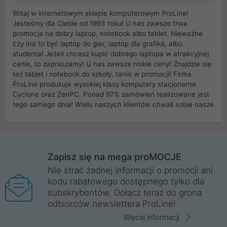
Witaj w internetowym sklepie komputerowym ProLine!
Jesteśmy dla Ciebie od 1993 roku! U nas zawsze trwa
promocja na dobry laptop, notebook albo tablet. Nieważne
czy ma to być laptop do gier, laptop dla grafika, albo
studenta! Jeżeli chcesz kupić dobrego laptopa w atrakcyjnej
cenie, to zapraszamy! U nas zawsze niskie ceny! Znajdzie się
też tablet i notebook do szkoły, tanio w promocji! Firma
ProLine produkuje wysokiej klasy komputery stacjonarne
Cyclone oraz ZenPC. Ponad 97% zamówień realizowane jest
tego samego dnia! Wielu naszych klientów chwali sobie nasze
myszki dla graczy i klawiatury mechaniczne. Posiadamy sieć
sklepów komputerowych na terenie kraju. W większości z
nich możesz odebrać zamówienie bez kosztów transportu.
Posiadamy sklep komputerowy w miastach takich jak
Wrocław, Poznań, Legnica, Katowice, Gliwice, Kalisz, Bytom,
Zapisz się na mega proMOCJE
Trzebnica, Opole. Szybka i profesjonalna obsługa!
Nie strać żadnej informacji o promocji ani
kodu rabatowego dostępnego tylko dla
ProLine to polska firma ze 100% polskim kapitałem. Działamy
subskrybentów. Dołącz teraz do grona
legalnie i płacimy podatki w naszym kraju! Posiadamy siedzibę
odbiorców newslettera ProLine!
główną w Mirkowie oraz salony na terenie kraju. Cała
komunikacja ze sklepem komputerowym ProLine jest
Więcej informacji
szyfrowana za pomocą technologii SSL. Nie sprzedajemy