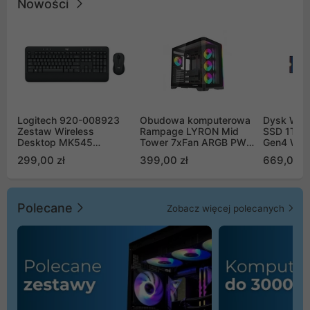
Nowości
Logitech 920-008923
Obudowa komputerowa
Dysk WD 
Zestaw Wireless
Rampage LYRON Mid
SSD 1TB 
Desktop MK545
Tower 7xFan ARGB PWM
Gen4 WD
Advanced
czarna
00CPE0
299,00 zł
399,00 zł
669,00 z
Polecane
Zobacz więcej polecanych