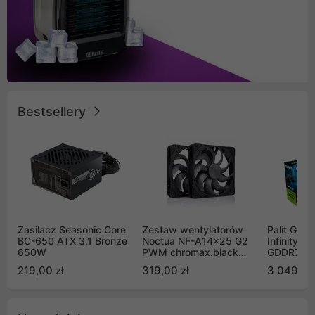
Bestsellery
Zasilacz Seasonic Core
Zestaw wentylatorów
Palit GeF
BC-650 ATX 3.1 Bronze
Noctua NF-A14x25 G2
Infinity 3
650W
PWM chromax.black
GDDR7 DL
Sx2-PP Sterrox 140mm
(NE75070
219,00 zł
319,00 zł
3 049,00
Push Pull (2szt)
GB2050S