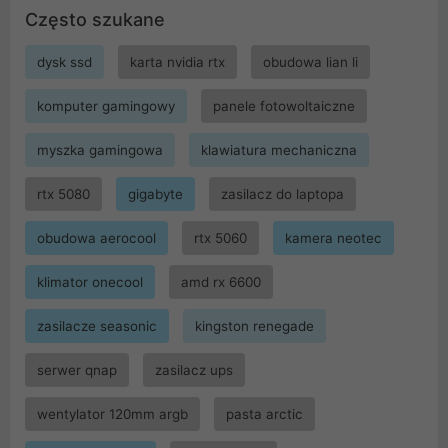
Często szukane
dysk ssd
karta nvidia rtx
obudowa lian li
komputer gamingowy
panele fotowoltaiczne
myszka gamingowa
klawiatura mechaniczna
rtx 5080
gigabyte
zasilacz do laptopa
obudowa aerocool
rtx 5060
kamera neotec
klimator onecool
amd rx 6600
zasilacze seasonic
kingston renegade
serwer qnap
zasilacz ups
wentylator 120mm argb
pasta arctic