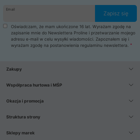
danych osobowych. Dlatego zakup notebooka albo laptopa w
Email
ProLine to czysta przyjemność i pełne bezpieczeństwo.
Zapisz się
Zaopatrzysz się u nas w akcesoria i części komputerowe
takie jak procesory, karty graficzne, płyty główne, pamięci,
Oświadczam, że mam ukończone 16 lat. Wyrażam zgodę na
dyski SSD, M.2 oraz HDD. Nasi pracownicy pomogą Ci wybrać
zapisanie mnie do Newslettera Proline i przetwarzanie mojego
najlepszy zasilacz komputerowy oraz obudowę do komputera.
adresu e-mail w celu wysyłki wiadomości. Zapoznałem się i
Poza komputerami mamy również najlepsze na rynku
wyrażam zgodę na postanowienia
regulaminu newslettera
.
Smartfony takich producentów jak Xiaomi, Apple, Samsung i
Huawei. Jeżeli chcesz, aby Twój komputer pracował cicho,
posiadamy szeroką gamę chłodzenia procesora, oraz ciche
wentylatory. Na koniec mając już to wszystko, możesz
Zakupy
wybrać idealny fotel gamingowy.
Współpraca hurtowa i MŚP
Okazja i promocja
Struktura strony
Sklepy marek