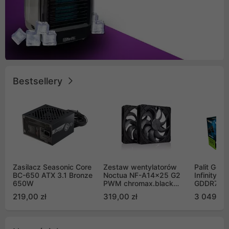
Bestsellery
Zasilacz Seasonic Core
Zestaw wentylatorów
Palit GeF
BC-650 ATX 3.1 Bronze
Noctua NF-A14x25 G2
Infinity 3
650W
PWM chromax.black
GDDR7 DL
Sx2-PP Sterrox 140mm
(NE75070
219,00 zł
319,00 zł
3 049,00
Push Pull (2szt)
GB2050S