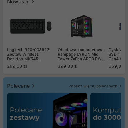
Nowości
Logitech 920-008923
Obudowa komputerowa
Dysk WD 
Zestaw Wireless
Rampage LYRON Mid
SSD 1TB 
Desktop MK545
Tower 7xFan ARGB PWM
Gen4 WD
Advanced
czarna
00CPE0
299,00 zł
399,00 zł
669,00 z
Polecane
Zobacz więcej polecanych