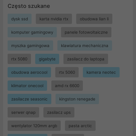
Często szukane
dysk ssd
karta nvidia rtx
obudowa lian li
komputer gamingowy
panele fotowoltaiczne
myszka gamingowa
klawiatura mechaniczna
rtx 5080
gigabyte
zasilacz do laptopa
obudowa aerocool
rtx 5060
kamera neotec
klimator onecool
amd rx 6600
zasilacze seasonic
kingston renegade
serwer qnap
zasilacz ups
wentylator 120mm argb
pasta arctic