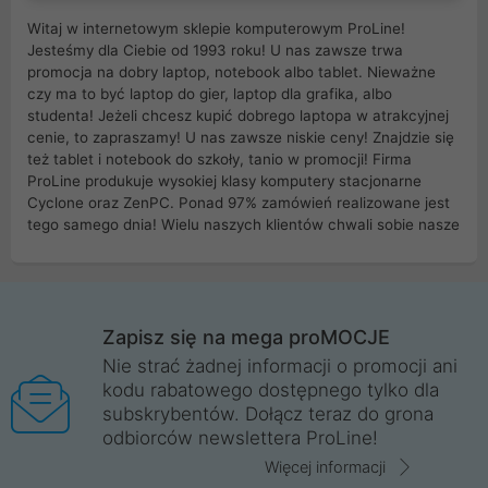
Witaj w internetowym sklepie komputerowym ProLine!
Jesteśmy dla Ciebie od 1993 roku! U nas zawsze trwa
promocja na dobry laptop, notebook albo tablet. Nieważne
czy ma to być laptop do gier, laptop dla grafika, albo
studenta! Jeżeli chcesz kupić dobrego laptopa w atrakcyjnej
cenie, to zapraszamy! U nas zawsze niskie ceny! Znajdzie się
też tablet i notebook do szkoły, tanio w promocji! Firma
ProLine produkuje wysokiej klasy komputery stacjonarne
Cyclone oraz ZenPC. Ponad 97% zamówień realizowane jest
tego samego dnia! Wielu naszych klientów chwali sobie nasze
myszki dla graczy i klawiatury mechaniczne. Posiadamy sieć
sklepów komputerowych na terenie kraju. W większości z
nich możesz odebrać zamówienie bez kosztów transportu.
Posiadamy sklep komputerowy w miastach takich jak
Wrocław, Poznań, Legnica, Katowice, Gliwice, Kalisz, Bytom,
Zapisz się na mega proMOCJE
Trzebnica, Opole. Szybka i profesjonalna obsługa!
Nie strać żadnej informacji o promocji ani
kodu rabatowego dostępnego tylko dla
ProLine to polska firma ze 100% polskim kapitałem. Działamy
subskrybentów. Dołącz teraz do grona
legalnie i płacimy podatki w naszym kraju! Posiadamy siedzibę
odbiorców newslettera ProLine!
główną w Mirkowie oraz salony na terenie kraju. Cała
komunikacja ze sklepem komputerowym ProLine jest
Więcej informacji
szyfrowana za pomocą technologii SSL. Nie sprzedajemy