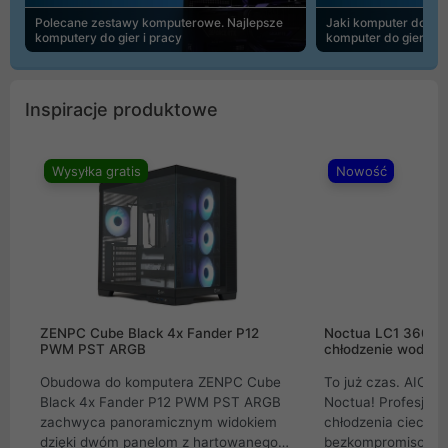
Polecane zestawy komputerowe. Najlepsze
Jaki komputer do 30
komputery do gier i pracy
komputer do gier | 
Inspiracje produktowe
Wysyłka gratis
Nowość
ZENPC Cube Black 4x Fander P12
Noctua LC1 360mm
PWM PST ARGB
chłodzenie wodne 
Obudowa do komputera ZENPC Cube
To już czas. AIO w
Black 4x Fander P12 PWM PST ARGB
Noctua! Profesjon
zachwyca panoramicznym widokiem
chłodzenia cieczą 
dzięki dwóm panelom z hartowanego
bezkompromisowe 