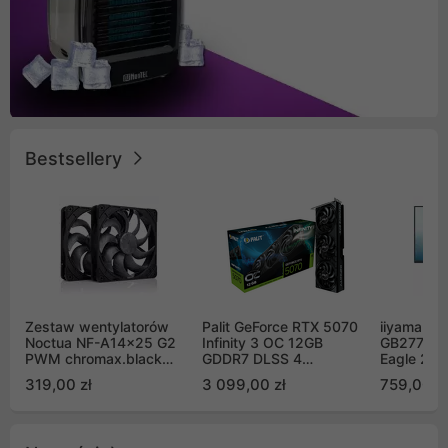
Bestsellery
Zestaw wentylatorów
Palit GeForce RTX 5070
iiyama G-
Noctua NF-A14x25 G2
Infinity 3 OC 12GB
GB2771QS
PWM chromax.black
GDDR7 DLSS 4
Eagle 27"
Sx2-PP Sterrox 140mm
(NE75070S19K9-
200Hz
319,00 zł
3 099,00 zł
759,00 zł
Push Pull (2szt)
GB2050S)