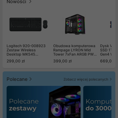
Nowości
Logitech 920-008923
Obudowa komputerowa
Dysk WD 
Zestaw Wireless
Rampage LYRON Mid
SSD 1TB 
Desktop MK545
Tower 7xFan ARGB PWM
Gen4 WD
Advanced
czarna
00CPE0
299,00 zł
399,00 zł
669,00 z
Polecane
Zobacz więcej polecanych