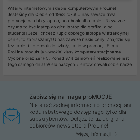
Witaj w internetowym sklepie komputerowym ProLine!
Jesteśmy dla Ciebie od 1993 roku! U nas zawsze trwa
promocja na dobry laptop, notebook albo tablet. Nieważne
czy ma to być laptop do gier, laptop dla grafika, albo
studenta! Jeżeli chcesz kupić dobrego laptopa w atrakcyjnej
cenie, to zapraszamy! U nas zawsze niskie ceny! Znajdzie się
też tablet i notebook do szkoły, tanio w promocji! Firma
ProLine produkuje wysokiej klasy komputery stacjonarne
Cyclone oraz ZenPC. Ponad 97% zamówień realizowane jest
tego samego dnia! Wielu naszych klientów chwali sobie nasze
myszki dla graczy i klawiatury mechaniczne. Posiadamy sieć
sklepów komputerowych na terenie kraju. W większości z
nich możesz odebrać zamówienie bez kosztów transportu.
Posiadamy sklep komputerowy w miastach takich jak
Wrocław, Poznań, Legnica, Katowice, Gliwice, Kalisz, Bytom,
Zapisz się na mega proMOCJE
Trzebnica, Opole. Szybka i profesjonalna obsługa!
Nie strać żadnej informacji o promocji ani
kodu rabatowego dostępnego tylko dla
ProLine to polska firma ze 100% polskim kapitałem. Działamy
subskrybentów. Dołącz teraz do grona
legalnie i płacimy podatki w naszym kraju! Posiadamy siedzibę
odbiorców newslettera ProLine!
główną w Mirkowie oraz salony na terenie kraju. Cała
komunikacja ze sklepem komputerowym ProLine jest
Więcej informacji
szyfrowana za pomocą technologii SSL. Nie sprzedajemy