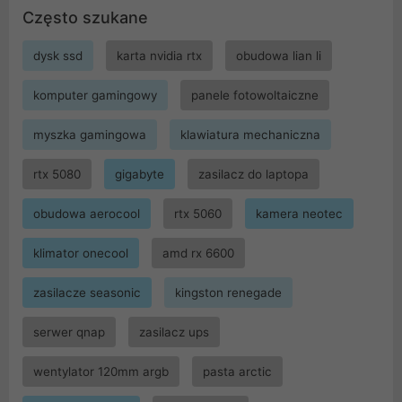
Często szukane
dysk ssd
karta nvidia rtx
obudowa lian li
komputer gamingowy
panele fotowoltaiczne
myszka gamingowa
klawiatura mechaniczna
rtx 5080
gigabyte
zasilacz do laptopa
obudowa aerocool
rtx 5060
kamera neotec
klimator onecool
amd rx 6600
zasilacze seasonic
kingston renegade
serwer qnap
zasilacz ups
wentylator 120mm argb
pasta arctic