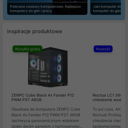
Polecane zestawy komputerowe. Najlepsze
Jaki komputer do 30
komputery do gier i pracy
komputer do gier | 
Inspiracje produktowe
Wysyłka gratis
Nowość
ZENPC Cube Black 4x Fander P12
Noctua LC1 360mm
PWM PST ARGB
chłodzenie wodne 
Obudowa do komputera ZENPC Cube
To już czas. AIO w
Black 4x Fander P12 PWM PST ARGB
Noctua! Profesjon
zachwyca panoramicznym widokiem
chłodzenia cieczą 
dzięki dwóm panelom z hartowanego
bezkompromisowe 