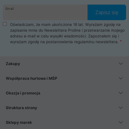
danych osobowych. Dlatego zakup notebooka albo laptopa w
Email
ProLine to czysta przyjemność i pełne bezpieczeństwo.
Zapisz się
Zaopatrzysz się u nas w akcesoria i części komputerowe
takie jak procesory, karty graficzne, płyty główne, pamięci,
Oświadczam, że mam ukończone 16 lat. Wyrażam zgodę na
dyski SSD, M.2 oraz HDD. Nasi pracownicy pomogą Ci wybrać
zapisanie mnie do Newslettera Proline i przetwarzanie mojego
najlepszy zasilacz komputerowy oraz obudowę do komputera.
adresu e-mail w celu wysyłki wiadomości. Zapoznałem się i
Poza komputerami mamy również najlepsze na rynku
wyrażam zgodę na postanowienia
regulaminu newslettera
.
Smartfony takich producentów jak Xiaomi, Apple, Samsung i
Huawei. Jeżeli chcesz, aby Twój komputer pracował cicho,
posiadamy szeroką gamę chłodzenia procesora, oraz ciche
wentylatory. Na koniec mając już to wszystko, możesz
Zakupy
wybrać idealny fotel gamingowy.
Współpraca hurtowa i MŚP
Okazja i promocja
Struktura strony
Sklepy marek