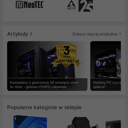
Artykuły
Zobacz więcej artykułów
Komputery z gwarancją 36 miesięcy door-
Gotowy PC czy skład
to-door - gotowe ZENPC i składaki
opłaca?
Popularne kategorie w sklepie