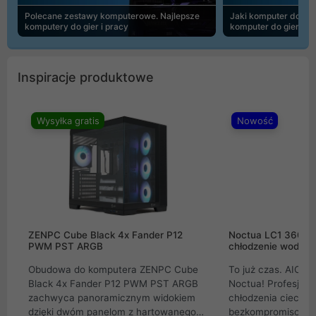
Polecane zestawy komputerowe. Najlepsze
Jaki komputer do 30
komputery do gier i pracy
komputer do gier | 
Inspiracje produktowe
Wysyłka gratis
Nowość
ZENPC Cube Black 4x Fander P12
Noctua LC1 360mm
PWM PST ARGB
chłodzenie wodne 
Obudowa do komputera ZENPC Cube
To już czas. AIO w
Black 4x Fander P12 PWM PST ARGB
Noctua! Profesjon
zachwyca panoramicznym widokiem
chłodzenia cieczą 
dzięki dwóm panelom z hartowanego
bezkompromisowe 