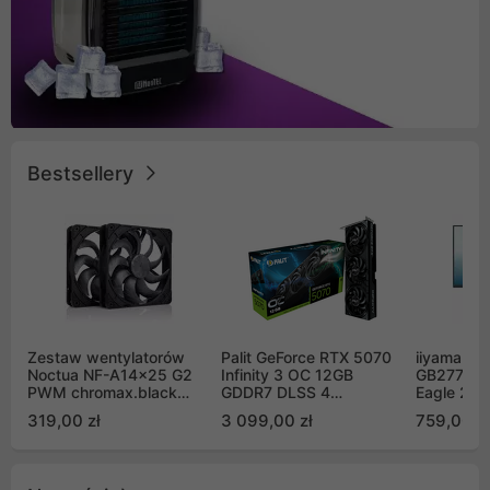
Bestsellery
Zestaw wentylatorów
Palit GeForce RTX 5070
iiyama G-
Noctua NF-A14x25 G2
Infinity 3 OC 12GB
GB2771QS
PWM chromax.black
GDDR7 DLSS 4
Eagle 27"
Sx2-PP Sterrox 140mm
(NE75070S19K9-
200Hz
319,00 zł
3 099,00 zł
759,00 zł
Push Pull (2szt)
GB2050S)