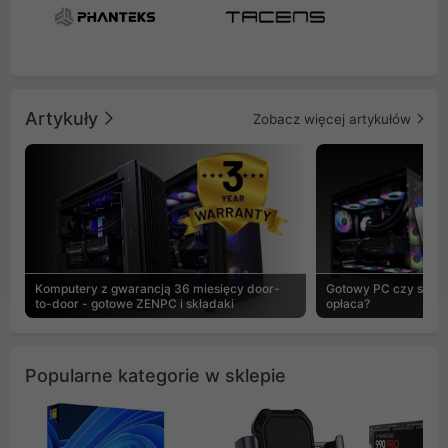
Artykuły
Zobacz więcej artykułów
Komputery z gwarancją 36 miesięcy door-
Gotowy PC czy skład
to-door - gotowe ZENPC i składaki
opłaca?
Popularne kategorie w sklepie