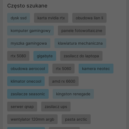
Często szukane
dysk ssd
karta nvidia rtx
obudowa lian li
komputer gamingowy
panele fotowoltaiczne
myszka gamingowa
klawiatura mechaniczna
rtx 5080
gigabyte
zasilacz do laptopa
obudowa aerocool
rtx 5060
kamera neotec
klimator onecool
amd rx 6600
zasilacze seasonic
kingston renegade
serwer qnap
zasilacz ups
wentylator 120mm argb
pasta arctic