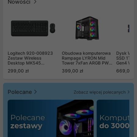
Nowości
Logitech 920-008923
Obudowa komputerowa
Dysk WD 
Zestaw Wireless
Rampage LYRON Mid
SSD 1TB 
Desktop MK545
Tower 7xFan ARGB PWM
Gen4 WD
Advanced
czarna
00CPE0
299,00 zł
399,00 zł
669,00 z
Polecane
Zobacz więcej polecanych