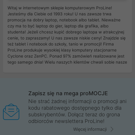
Witaj w internetowym sklepie komputerowym ProLine!
Jesteśmy dla Ciebie od 1993 roku! U nas zawsze trwa
promocja na dobry laptop, notebook albo tablet. Nieważne
czy ma to być laptop do gier, laptop dla grafika, albo
studenta! Jeżeli chcesz kupić dobrego laptopa w atrakcyjnej
cenie, to zapraszamy! U nas zawsze niskie ceny! Znajdzie się
też tablet i notebook do szkoły, tanio w promocji! Firma
ProLine produkuje wysokiej klasy komputery stacjonarne
Cyclone oraz ZenPC. Ponad 97% zamówień realizowane jest
tego samego dnia! Wielu naszych klientów chwali sobie nasze
myszki dla graczy i klawiatury mechaniczne. Posiadamy sieć
sklepów komputerowych na terenie kraju. W większości z
nich możesz odebrać zamówienie bez kosztów transportu.
Posiadamy sklep komputerowy w miastach takich jak
Wrocław, Poznań, Legnica, Katowice, Gliwice, Kalisz, Bytom,
Zapisz się na mega proMOCJE
Trzebnica, Opole. Szybka i profesjonalna obsługa!
Nie strać żadnej informacji o promocji ani
kodu rabatowego dostępnego tylko dla
ProLine to polska firma ze 100% polskim kapitałem. Działamy
subskrybentów. Dołącz teraz do grona
legalnie i płacimy podatki w naszym kraju! Posiadamy siedzibę
odbiorców newslettera ProLine!
główną w Mirkowie oraz salony na terenie kraju. Cała
komunikacja ze sklepem komputerowym ProLine jest
Więcej informacji
szyfrowana za pomocą technologii SSL. Nie sprzedajemy