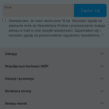
danych osobowych. Dlatego zakup notebooka albo laptopa w
Email
ProLine to czysta przyjemność i pełne bezpieczeństwo.
Zapisz się
Zaopatrzysz się u nas w akcesoria i części komputerowe
takie jak procesory, karty graficzne, płyty główne, pamięci,
Oświadczam, że mam ukończone 16 lat. Wyrażam zgodę na
dyski SSD, M.2 oraz HDD. Nasi pracownicy pomogą Ci wybrać
zapisanie mnie do Newslettera Proline i przetwarzanie mojego
najlepszy zasilacz komputerowy oraz obudowę do komputera.
adresu e-mail w celu wysyłki wiadomości. Zapoznałem się i
Poza komputerami mamy również najlepsze na rynku
wyrażam zgodę na postanowienia
regulaminu newslettera
.
Smartfony takich producentów jak Xiaomi, Apple, Samsung i
Huawei. Jeżeli chcesz, aby Twój komputer pracował cicho,
posiadamy szeroką gamę chłodzenia procesora, oraz ciche
wentylatory. Na koniec mając już to wszystko, możesz
Zakupy
wybrać idealny fotel gamingowy.
Współpraca hurtowa i MŚP
Okazja i promocja
Struktura strony
Sklepy marek