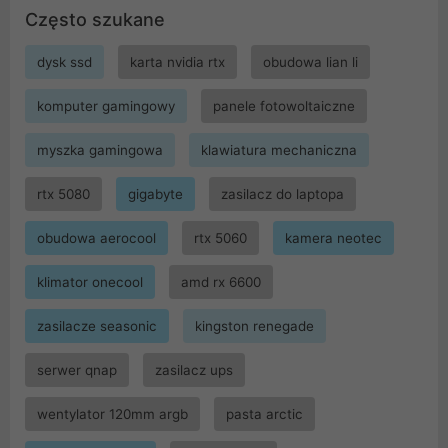
Często szukane
dysk ssd
karta nvidia rtx
obudowa lian li
komputer gamingowy
panele fotowoltaiczne
myszka gamingowa
klawiatura mechaniczna
rtx 5080
gigabyte
zasilacz do laptopa
obudowa aerocool
rtx 5060
kamera neotec
klimator onecool
amd rx 6600
zasilacze seasonic
kingston renegade
serwer qnap
zasilacz ups
wentylator 120mm argb
pasta arctic