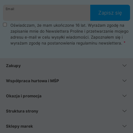
danych osobowych. Dlatego zakup notebooka albo laptopa w
Email
ProLine to czysta przyjemność i pełne bezpieczeństwo.
Zapisz się
Zaopatrzysz się u nas w akcesoria i części komputerowe
takie jak procesory, karty graficzne, płyty główne, pamięci,
Oświadczam, że mam ukończone 16 lat. Wyrażam zgodę na
dyski SSD, M.2 oraz HDD. Nasi pracownicy pomogą Ci wybrać
zapisanie mnie do Newslettera Proline i przetwarzanie mojego
najlepszy zasilacz komputerowy oraz obudowę do komputera.
adresu e-mail w celu wysyłki wiadomości. Zapoznałem się i
Poza komputerami mamy również najlepsze na rynku
wyrażam zgodę na postanowienia
regulaminu newslettera
.
Smartfony takich producentów jak Xiaomi, Apple, Samsung i
Huawei. Jeżeli chcesz, aby Twój komputer pracował cicho,
posiadamy szeroką gamę chłodzenia procesora, oraz ciche
wentylatory. Na koniec mając już to wszystko, możesz
Zakupy
wybrać idealny fotel gamingowy.
Współpraca hurtowa i MŚP
Okazja i promocja
Struktura strony
Sklepy marek