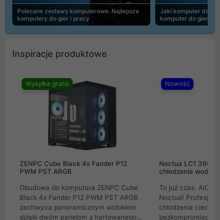
Polecane zestawy komputerowe. Najlepsze
Jaki komputer do 30
komputery do gier i pracy
komputer do gier | 
Inspiracje produktowe
Wysyłka gratis
Nowość
ZENPC Cube Black 4x Fander P12
Noctua LC1 360mm
PWM PST ARGB
chłodzenie wodne 
Obudowa do komputera ZENPC Cube
To już czas. AIO w
Black 4x Fander P12 PWM PST ARGB
Noctua! Profesjon
zachwyca panoramicznym widokiem
chłodzenia cieczą 
dzięki dwóm panelom z hartowanego
bezkompromisowe 