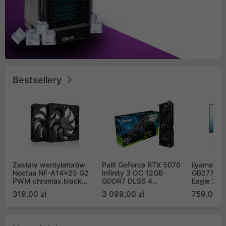
Bestsellery
Zestaw wentylatorów
Palit GeForce RTX 5070
iiyama G-
Noctua NF-A14x25 G2
Infinity 3 OC 12GB
GB2771QS
PWM chromax.black
GDDR7 DLSS 4
Eagle 27"
Sx2-PP Sterrox 140mm
(NE75070S19K9-
200Hz
319,00 zł
3 099,00 zł
759,00 zł
Push Pull (2szt)
GB2050S)