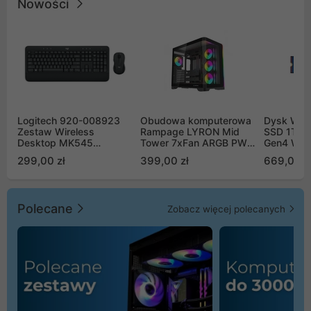
Nowości
Logitech 920-008923
Obudowa komputerowa
Dysk WD 
Zestaw Wireless
Rampage LYRON Mid
SSD 1TB 
Desktop MK545
Tower 7xFan ARGB PWM
Gen4 WD
Advanced
czarna
00CPE0
299,00 zł
399,00 zł
669,00 z
Polecane
Zobacz więcej polecanych