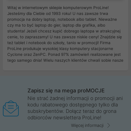
Witaj w internetowym sklepie komputerowym ProLine!
Jesteśmy dla Ciebie od 1993 roku! U nas zawsze trwa
promocja na dobry laptop, notebook albo tablet. Nieważne
czy ma to być laptop do gier, laptop dla grafika, albo
studenta! Jeżeli chcesz kupić dobrego laptopa w atrakcyjnej
cenie, to zapraszamy! U nas zawsze niskie ceny! Znajdzie się
też tablet i notebook do szkoły, tanio w promocji! Firma
ProLine produkuje wysokiej klasy komputery stacjonarne
Cyclone oraz ZenPC. Ponad 97% zamówień realizowane jest
tego samego dnia! Wielu naszych klientów chwali sobie nasze
myszki dla graczy i klawiatury mechaniczne. Posiadamy sieć
sklepów komputerowych na terenie kraju. W większości z
nich możesz odebrać zamówienie bez kosztów transportu.
Posiadamy sklep komputerowy w miastach takich jak
Wrocław, Poznań, Legnica, Katowice, Gliwice, Kalisz, Bytom,
Zapisz się na mega proMOCJE
Trzebnica, Opole. Szybka i profesjonalna obsługa!
Nie strać żadnej informacji o promocji ani
kodu rabatowego dostępnego tylko dla
ProLine to polska firma ze 100% polskim kapitałem. Działamy
subskrybentów. Dołącz teraz do grona
legalnie i płacimy podatki w naszym kraju! Posiadamy siedzibę
odbiorców newslettera ProLine!
główną w Mirkowie oraz salony na terenie kraju. Cała
komunikacja ze sklepem komputerowym ProLine jest
Więcej informacji
szyfrowana za pomocą technologii SSL. Nie sprzedajemy