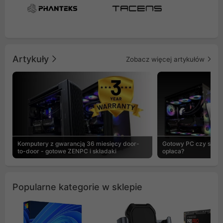
Artykuły
Zobacz więcej artykułów
Komputery z gwarancją 36 miesięcy door-
Gotowy PC czy skład
to-door - gotowe ZENPC i składaki
opłaca?
Popularne kategorie w sklepie