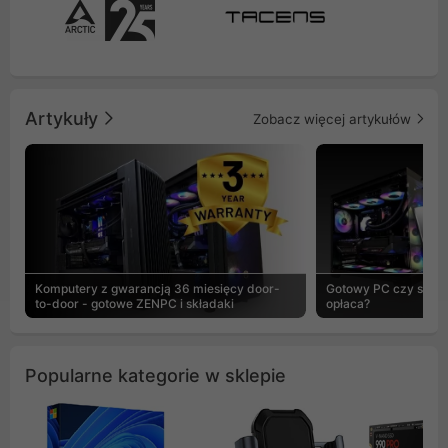
Artykuły
Zobacz więcej artykułów
Komputery z gwarancją 36 miesięcy door-
Gotowy PC czy skład
to-door - gotowe ZENPC i składaki
opłaca?
Popularne kategorie w sklepie