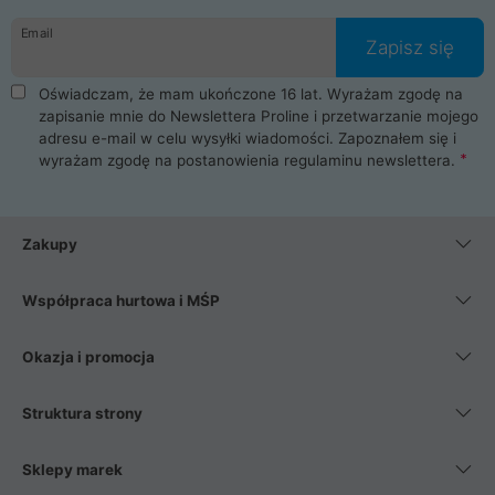
danych osobowych. Dlatego zakup notebooka albo laptopa w
Email
ProLine to czysta przyjemność i pełne bezpieczeństwo.
Zapisz się
Zaopatrzysz się u nas w akcesoria i części komputerowe
takie jak procesory, karty graficzne, płyty główne, pamięci,
Oświadczam, że mam ukończone 16 lat. Wyrażam zgodę na
dyski SSD, M.2 oraz HDD. Nasi pracownicy pomogą Ci wybrać
zapisanie mnie do Newslettera Proline i przetwarzanie mojego
najlepszy zasilacz komputerowy oraz obudowę do komputera.
adresu e-mail w celu wysyłki wiadomości. Zapoznałem się i
Poza komputerami mamy również najlepsze na rynku
wyrażam zgodę na postanowienia
regulaminu newslettera
.
Smartfony takich producentów jak Xiaomi, Apple, Samsung i
Huawei. Jeżeli chcesz, aby Twój komputer pracował cicho,
posiadamy szeroką gamę chłodzenia procesora, oraz ciche
wentylatory. Na koniec mając już to wszystko, możesz
Zakupy
wybrać idealny fotel gamingowy.
Współpraca hurtowa i MŚP
Okazja i promocja
Struktura strony
Sklepy marek