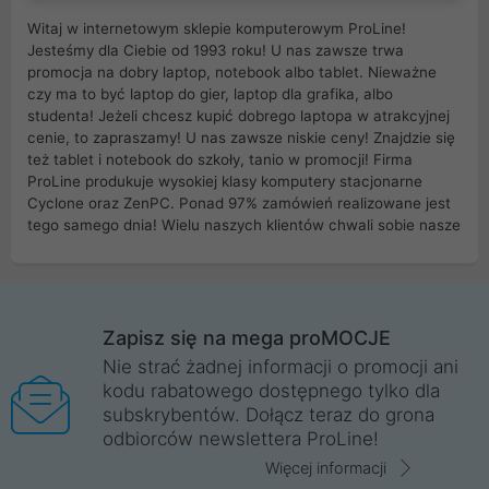
Witaj w internetowym sklepie komputerowym ProLine!
Jesteśmy dla Ciebie od 1993 roku! U nas zawsze trwa
promocja na dobry laptop, notebook albo tablet. Nieważne
czy ma to być laptop do gier, laptop dla grafika, albo
studenta! Jeżeli chcesz kupić dobrego laptopa w atrakcyjnej
cenie, to zapraszamy! U nas zawsze niskie ceny! Znajdzie się
też tablet i notebook do szkoły, tanio w promocji! Firma
ProLine produkuje wysokiej klasy komputery stacjonarne
Cyclone oraz ZenPC. Ponad 97% zamówień realizowane jest
tego samego dnia! Wielu naszych klientów chwali sobie nasze
myszki dla graczy i klawiatury mechaniczne. Posiadamy sieć
sklepów komputerowych na terenie kraju. W większości z
nich możesz odebrać zamówienie bez kosztów transportu.
Posiadamy sklep komputerowy w miastach takich jak
Wrocław, Poznań, Legnica, Katowice, Gliwice, Kalisz, Bytom,
Zapisz się na mega proMOCJE
Trzebnica, Opole. Szybka i profesjonalna obsługa!
Nie strać żadnej informacji o promocji ani
kodu rabatowego dostępnego tylko dla
ProLine to polska firma ze 100% polskim kapitałem. Działamy
subskrybentów. Dołącz teraz do grona
legalnie i płacimy podatki w naszym kraju! Posiadamy siedzibę
odbiorców newslettera ProLine!
główną w Mirkowie oraz salony na terenie kraju. Cała
komunikacja ze sklepem komputerowym ProLine jest
Więcej informacji
szyfrowana za pomocą technologii SSL. Nie sprzedajemy