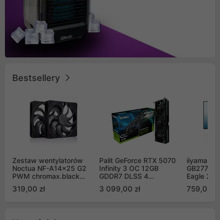
Bestsellery
Zestaw wentylatorów
Palit GeForce RTX 5070
iiyama G-
Noctua NF-A14x25 G2
Infinity 3 OC 12GB
GB2771QS
PWM chromax.black
GDDR7 DLSS 4
Eagle 27"
Sx2-PP Sterrox 140mm
(NE75070S19K9-
200Hz
319,00 zł
3 099,00 zł
759,00 zł
Push Pull (2szt)
GB2050S)