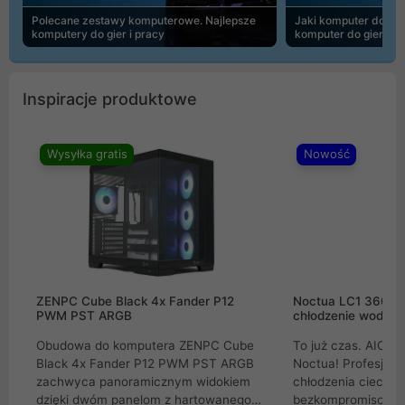
Polecane zestawy komputerowe. Najlepsze
Jaki komputer do 30
komputery do gier i pracy
komputer do gier | 
Inspiracje produktowe
Wysyłka gratis
Nowość
ZENPC Cube Black 4x Fander P12
Noctua LC1 360mm
PWM PST ARGB
chłodzenie wodne 
Obudowa do komputera ZENPC Cube
To już czas. AIO w
Black 4x Fander P12 PWM PST ARGB
Noctua! Profesjon
zachwyca panoramicznym widokiem
chłodzenia cieczą 
dzięki dwóm panelom z hartowanego
bezkompromisowe 