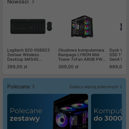
Nowości
Logitech 920-008923
Obudowa komputerowa
Dysk WD 
Zestaw Wireless
Rampage LYRON Mid
SSD 1TB 
Desktop MK545
Tower 7xFan ARGB PWM
Gen4 WD
Advanced
czarna
00CPE0
299,00 zł
399,00 zł
669,00 z
Polecane
Zobacz więcej polecanych