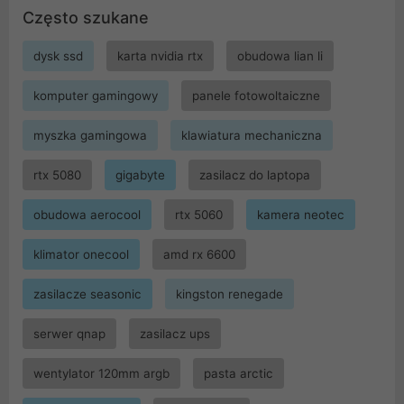
Często szukane
dysk ssd
karta nvidia rtx
obudowa lian li
komputer gamingowy
panele fotowoltaiczne
myszka gamingowa
klawiatura mechaniczna
rtx 5080
gigabyte
zasilacz do laptopa
obudowa aerocool
rtx 5060
kamera neotec
klimator onecool
amd rx 6600
zasilacze seasonic
kingston renegade
serwer qnap
zasilacz ups
wentylator 120mm argb
pasta arctic