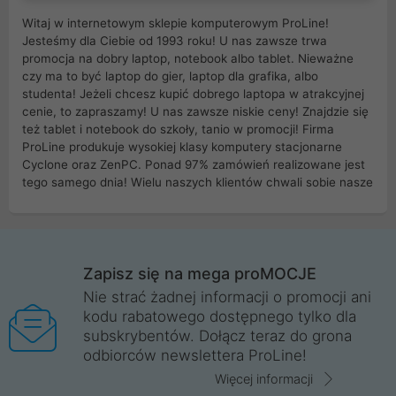
Witaj w internetowym sklepie komputerowym ProLine!
Jesteśmy dla Ciebie od 1993 roku! U nas zawsze trwa
promocja na dobry laptop, notebook albo tablet. Nieważne
czy ma to być laptop do gier, laptop dla grafika, albo
studenta! Jeżeli chcesz kupić dobrego laptopa w atrakcyjnej
cenie, to zapraszamy! U nas zawsze niskie ceny! Znajdzie się
też tablet i notebook do szkoły, tanio w promocji! Firma
ProLine produkuje wysokiej klasy komputery stacjonarne
Cyclone oraz ZenPC. Ponad 97% zamówień realizowane jest
tego samego dnia! Wielu naszych klientów chwali sobie nasze
myszki dla graczy i klawiatury mechaniczne. Posiadamy sieć
sklepów komputerowych na terenie kraju. W większości z
nich możesz odebrać zamówienie bez kosztów transportu.
Posiadamy sklep komputerowy w miastach takich jak
Wrocław, Poznań, Legnica, Katowice, Gliwice, Kalisz, Bytom,
Zapisz się na mega proMOCJE
Trzebnica, Opole. Szybka i profesjonalna obsługa!
Nie strać żadnej informacji o promocji ani
kodu rabatowego dostępnego tylko dla
ProLine to polska firma ze 100% polskim kapitałem. Działamy
subskrybentów. Dołącz teraz do grona
legalnie i płacimy podatki w naszym kraju! Posiadamy siedzibę
odbiorców newslettera ProLine!
główną w Mirkowie oraz salony na terenie kraju. Cała
komunikacja ze sklepem komputerowym ProLine jest
Więcej informacji
szyfrowana za pomocą technologii SSL. Nie sprzedajemy