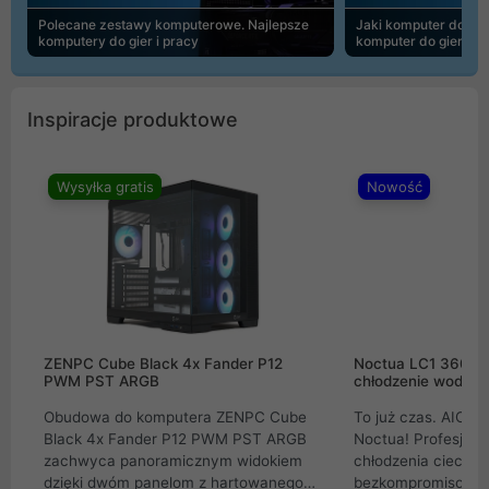
Polecane zestawy komputerowe. Najlepsze
Jaki komputer do 30
komputery do gier i pracy
komputer do gier | 
Inspiracje produktowe
Wysyłka gratis
Nowość
ZENPC Cube Black 4x Fander P12
Noctua LC1 360mm
PWM PST ARGB
chłodzenie wodne 
Obudowa do komputera ZENPC Cube
To już czas. AIO w
Black 4x Fander P12 PWM PST ARGB
Noctua! Profesjon
zachwyca panoramicznym widokiem
chłodzenia cieczą 
dzięki dwóm panelom z hartowanego
bezkompromisowe 