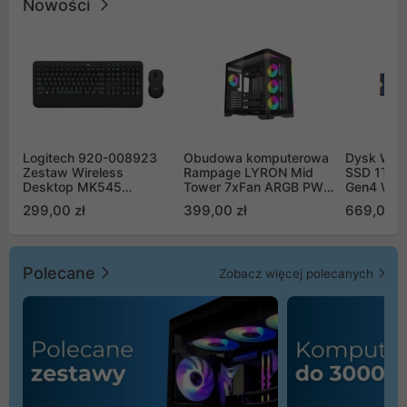
Nowości
Logitech 920-008923
Obudowa komputerowa
Dysk WD 
Zestaw Wireless
Rampage LYRON Mid
SSD 1TB 
Desktop MK545
Tower 7xFan ARGB PWM
Gen4 WD
Advanced
czarna
00CPE0
299,00 zł
399,00 zł
669,00 z
Polecane
Zobacz więcej polecanych