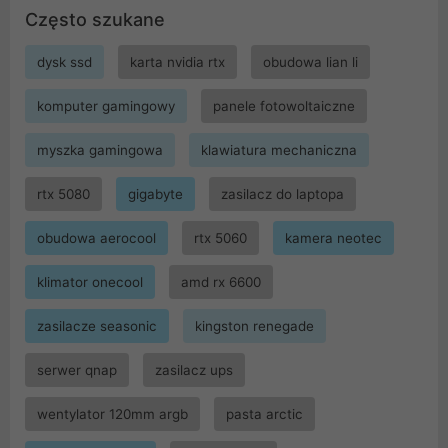
Często szukane
dysk ssd
karta nvidia rtx
obudowa lian li
komputer gamingowy
panele fotowoltaiczne
myszka gamingowa
klawiatura mechaniczna
rtx 5080
gigabyte
zasilacz do laptopa
obudowa aerocool
rtx 5060
kamera neotec
klimator onecool
amd rx 6600
zasilacze seasonic
kingston renegade
serwer qnap
zasilacz ups
wentylator 120mm argb
pasta arctic