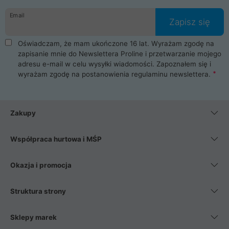
danych osobowych. Dlatego zakup notebooka albo laptopa w
Email
ProLine to czysta przyjemność i pełne bezpieczeństwo.
Zapisz się
Zaopatrzysz się u nas w akcesoria i części komputerowe
takie jak procesory, karty graficzne, płyty główne, pamięci,
Oświadczam, że mam ukończone 16 lat. Wyrażam zgodę na
dyski SSD, M.2 oraz HDD. Nasi pracownicy pomogą Ci wybrać
zapisanie mnie do Newslettera Proline i przetwarzanie mojego
najlepszy zasilacz komputerowy oraz obudowę do komputera.
adresu e-mail w celu wysyłki wiadomości. Zapoznałem się i
Poza komputerami mamy również najlepsze na rynku
wyrażam zgodę na postanowienia
regulaminu newslettera
.
Smartfony takich producentów jak Xiaomi, Apple, Samsung i
Huawei. Jeżeli chcesz, aby Twój komputer pracował cicho,
posiadamy szeroką gamę chłodzenia procesora, oraz ciche
wentylatory. Na koniec mając już to wszystko, możesz
Zakupy
wybrać idealny fotel gamingowy.
Współpraca hurtowa i MŚP
Okazja i promocja
Struktura strony
Sklepy marek