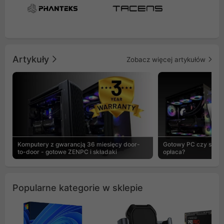
Artykuły
Zobacz więcej artykułów
Komputery z gwarancją 36 miesięcy door-
Gotowy PC czy skład
to-door - gotowe ZENPC i składaki
opłaca?
Popularne kategorie w sklepie