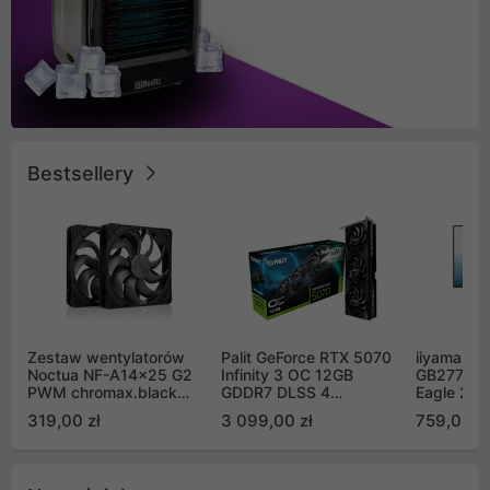
Bestsellery
Zestaw wentylatorów
Palit GeForce RTX 5070
iiyama G-
Noctua NF-A14x25 G2
Infinity 3 OC 12GB
GB2771QS
PWM chromax.black
GDDR7 DLSS 4
Eagle 27"
Sx2-PP Sterrox 140mm
(NE75070S19K9-
200Hz
319,00 zł
3 099,00 zł
759,00 zł
Push Pull (2szt)
GB2050S)