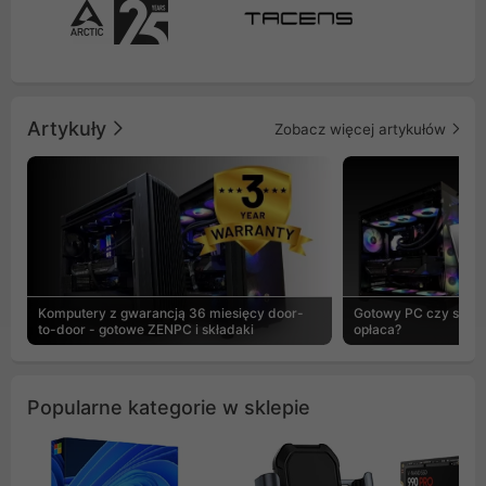
Artykuły
Zobacz więcej artykułów
Komputery z gwarancją 36 miesięcy door-
Gotowy PC czy skład
to-door - gotowe ZENPC i składaki
opłaca?
Popularne kategorie w sklepie