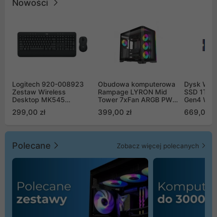
Nowości
Logitech 920-008923
Obudowa komputerowa
Dysk WD 
Zestaw Wireless
Rampage LYRON Mid
SSD 1TB 
Desktop MK545
Tower 7xFan ARGB PWM
Gen4 WD
Advanced
czarna
00CPE0
299,00 zł
399,00 zł
669,00 z
Polecane
Zobacz więcej polecanych