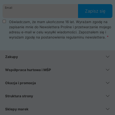
danych osobowych. Dlatego zakup notebooka albo laptopa w
Email
ProLine to czysta przyjemność i pełne bezpieczeństwo.
Zapisz się
Zaopatrzysz się u nas w akcesoria i części komputerowe
takie jak procesory, karty graficzne, płyty główne, pamięci,
Oświadczam, że mam ukończone 16 lat. Wyrażam zgodę na
dyski SSD, M.2 oraz HDD. Nasi pracownicy pomogą Ci wybrać
zapisanie mnie do Newslettera Proline i przetwarzanie mojego
najlepszy zasilacz komputerowy oraz obudowę do komputera.
adresu e-mail w celu wysyłki wiadomości. Zapoznałem się i
Poza komputerami mamy również najlepsze na rynku
wyrażam zgodę na postanowienia
regulaminu newslettera
.
Smartfony takich producentów jak Xiaomi, Apple, Samsung i
Huawei. Jeżeli chcesz, aby Twój komputer pracował cicho,
posiadamy szeroką gamę chłodzenia procesora, oraz ciche
wentylatory. Na koniec mając już to wszystko, możesz
Zakupy
wybrać idealny fotel gamingowy.
Współpraca hurtowa i MŚP
Okazja i promocja
Struktura strony
Sklepy marek