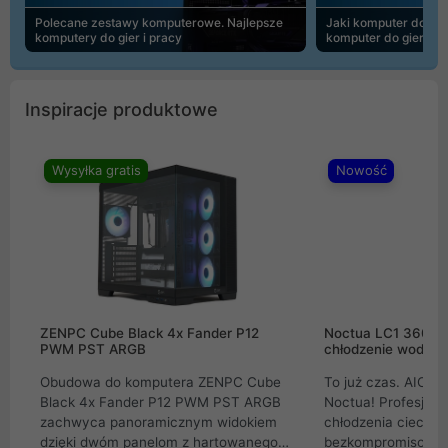
Polecane zestawy komputerowe. Najlepsze
Jaki komputer do 30
komputery do gier i pracy
komputer do gier | 
Inspiracje produktowe
Wysyłka gratis
Nowość
ZENPC Cube Black 4x Fander P12
Noctua LC1 360mm
PWM PST ARGB
chłodzenie wodne 
Obudowa do komputera ZENPC Cube
To już czas. AIO w
Black 4x Fander P12 PWM PST ARGB
Noctua! Profesjon
zachwyca panoramicznym widokiem
chłodzenia cieczą 
dzięki dwóm panelom z hartowanego
bezkompromisowe 