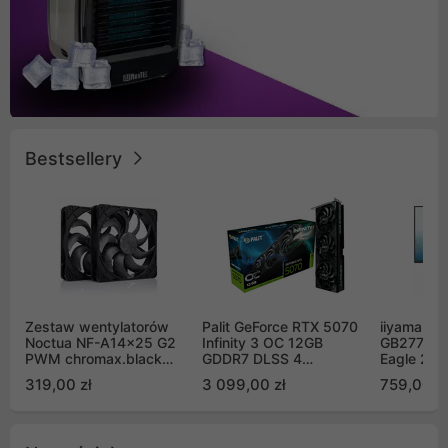
Bestsellery
Zestaw wentylatorów
Palit GeForce RTX 5070
iiyama G-
Noctua NF-A14x25 G2
Infinity 3 OC 12GB
GB2771QS
PWM chromax.black
GDDR7 DLSS 4
Eagle 27"
Sx2-PP Sterrox 140mm
(NE75070S19K9-
200Hz
319,00 zł
3 099,00 zł
759,00 zł
Push Pull (2szt)
GB2050S)