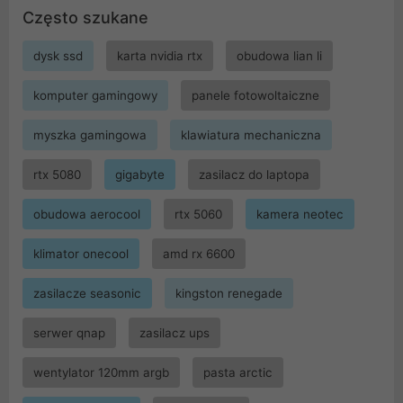
Często szukane
dysk ssd
karta nvidia rtx
obudowa lian li
komputer gamingowy
panele fotowoltaiczne
myszka gamingowa
klawiatura mechaniczna
rtx 5080
gigabyte
zasilacz do laptopa
obudowa aerocool
rtx 5060
kamera neotec
klimator onecool
amd rx 6600
zasilacze seasonic
kingston renegade
serwer qnap
zasilacz ups
wentylator 120mm argb
pasta arctic