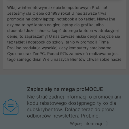
Witaj w internetowym sklepie komputerowym ProLine!
Jesteśmy dla Ciebie od 1993 roku! U nas zawsze trwa
promocja na dobry laptop, notebook albo tablet. Nieważne
czy ma to być laptop do gier, laptop dla grafika, albo
studenta! Jeżeli chcesz kupić dobrego laptopa w atrakcyjnej
cenie, to zapraszamy! U nas zawsze niskie ceny! Znajdzie się
też tablet i notebook do szkoły, tanio w promocji! Firma
ProLine produkuje wysokiej klasy komputery stacjonarne
Cyclone oraz ZenPC. Ponad 97% zamówień realizowane jest
tego samego dnia! Wielu naszych klientów chwali sobie nasze
myszki dla graczy i klawiatury mechaniczne. Posiadamy sieć
sklepów komputerowych na terenie kraju. W większości z
nich możesz odebrać zamówienie bez kosztów transportu.
Posiadamy sklep komputerowy w miastach takich jak
Wrocław, Poznań, Legnica, Katowice, Gliwice, Kalisz, Bytom,
Zapisz się na mega proMOCJE
Trzebnica, Opole. Szybka i profesjonalna obsługa!
Nie strać żadnej informacji o promocji ani
kodu rabatowego dostępnego tylko dla
ProLine to polska firma ze 100% polskim kapitałem. Działamy
subskrybentów. Dołącz teraz do grona
legalnie i płacimy podatki w naszym kraju! Posiadamy siedzibę
odbiorców newslettera ProLine!
główną w Mirkowie oraz salony na terenie kraju. Cała
komunikacja ze sklepem komputerowym ProLine jest
Więcej informacji
szyfrowana za pomocą technologii SSL. Nie sprzedajemy