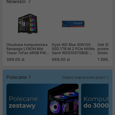
Nowości
Obudowa komputerowa
Dysk WD Blue SN5100
Volt 3SR
Rampage LYRON Mid
SSD 1TB M.2 PCIe NVMe
przetworn
Tower 7xFan ARGB PWM
Gen4 WDS100T5B0E-
Green Boo
czarna
00CPE0
Sinus Byp
399,00 zł
669,00 zł
1 599,00 
Polecane
Zobacz więcej polecanych