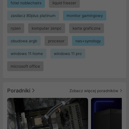
fotel noblechairs
liquid freezer
zasilacz 80plus platinum
monitor gamingowy
ryzen
komputer zenpc
karta graficzna
obudowa argb
procesor
nas+synology
windows 11 home
windows 11 pro
microsoft office
Poradniki
Zobacz więcej poradników