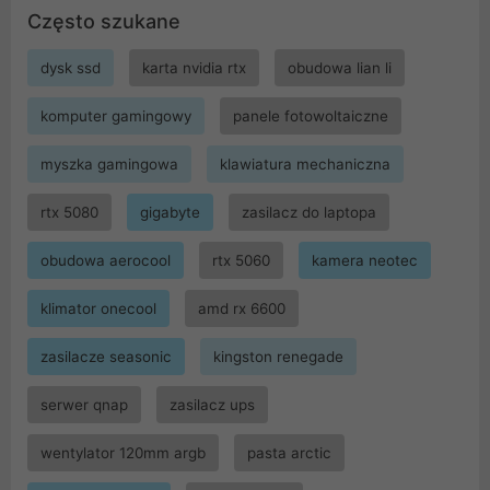
Często szukane
dysk ssd
karta nvidia rtx
obudowa lian li
komputer gamingowy
panele fotowoltaiczne
myszka gamingowa
klawiatura mechaniczna
rtx 5080
gigabyte
zasilacz do laptopa
obudowa aerocool
rtx 5060
kamera neotec
klimator onecool
amd rx 6600
zasilacze seasonic
kingston renegade
serwer qnap
zasilacz ups
wentylator 120mm argb
pasta arctic