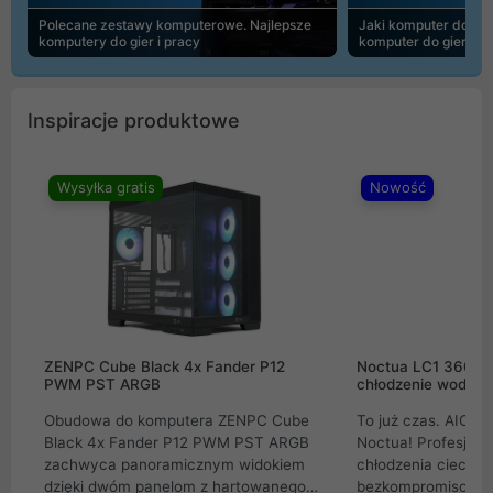
Polecane zestawy komputerowe. Najlepsze
Jaki komputer do 30
komputery do gier i pracy
komputer do gier | 
Inspiracje produktowe
Wysyłka gratis
Nowość
ZENPC Cube Black 4x Fander P12
Noctua LC1 360mm
PWM PST ARGB
chłodzenie wodne 
Obudowa do komputera ZENPC Cube
To już czas. AIO w
Black 4x Fander P12 PWM PST ARGB
Noctua! Profesjon
zachwyca panoramicznym widokiem
chłodzenia cieczą 
dzięki dwóm panelom z hartowanego
bezkompromisowe 