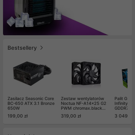
Bestsellery
Zasilacz Seasonic Core
Zestaw wentylatorów
Palit GeF
BC-650 ATX 3.1 Bronze
Noctua NF-A14x25 G2
Infinity 3
650W
PWM chromax.black
GDDR7 DL
Sx2-PP Sterrox 140mm
(NE75070
199,00 zł
319,00 zł
3 049,00
Push Pull (2szt)
GB2050S