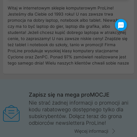
Witaj w internetowym sklepie komputerowym ProLine!
Jesteśmy dla Ciebie od 1993 roku! U nas zawsze trwa
promocja na dobry laptop, notebook albo tablet. Nieważne
czy ma to być laptop do gier, laptop dla grafika, albo
studenta! Jeżeli chcesz kupić dobrego laptopa w atrakcyjnej
cenie, to zapraszamy! U nas zawsze niskie ceny! Znajdzie się
też tablet i notebook do szkoły, tanio w promocji! Firma
ProLine produkuje wysokiej klasy komputery stacjonarne
Cyclone oraz ZenPC. Ponad 97% zamówień realizowane jest
tego samego dnia! Wielu naszych klientów chwali sobie nasze
myszki dla graczy i klawiatury mechaniczne. Posiadamy sieć
sklepów komputerowych na terenie kraju. W większości z
nich możesz odebrać zamówienie bez kosztów transportu.
Posiadamy sklep komputerowy w miastach takich jak
Wrocław, Poznań, Legnica, Katowice, Gliwice, Kalisz, Bytom,
Zapisz się na mega proMOCJE
Trzebnica, Opole. Szybka i profesjonalna obsługa!
Nie strać żadnej informacji o promocji ani
kodu rabatowego dostępnego tylko dla
ProLine to polska firma ze 100% polskim kapitałem. Działamy
subskrybentów. Dołącz teraz do grona
legalnie i płacimy podatki w naszym kraju! Posiadamy siedzibę
odbiorców newslettera ProLine!
główną w Mirkowie oraz salony na terenie kraju. Cała
komunikacja ze sklepem komputerowym ProLine jest
Więcej informacji
szyfrowana za pomocą technologii SSL. Nie sprzedajemy