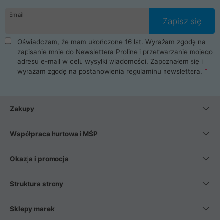
danych osobowych. Dlatego zakup notebooka albo laptopa w
Email
ProLine to czysta przyjemność i pełne bezpieczeństwo.
Zapisz się
Zaopatrzysz się u nas w akcesoria i części komputerowe
takie jak procesory, karty graficzne, płyty główne, pamięci,
Oświadczam, że mam ukończone 16 lat. Wyrażam zgodę na
dyski SSD, M.2 oraz HDD. Nasi pracownicy pomogą Ci wybrać
zapisanie mnie do Newslettera Proline i przetwarzanie mojego
najlepszy zasilacz komputerowy oraz obudowę do komputera.
adresu e-mail w celu wysyłki wiadomości. Zapoznałem się i
Poza komputerami mamy również najlepsze na rynku
wyrażam zgodę na postanowienia
regulaminu newslettera
.
Smartfony takich producentów jak Xiaomi, Apple, Samsung i
Huawei. Jeżeli chcesz, aby Twój komputer pracował cicho,
posiadamy szeroką gamę chłodzenia procesora, oraz ciche
wentylatory. Na koniec mając już to wszystko, możesz
Zakupy
wybrać idealny fotel gamingowy.
Współpraca hurtowa i MŚP
Okazja i promocja
Struktura strony
Sklepy marek