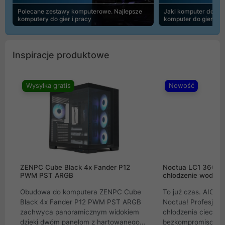
Polecane zestawy komputerowe. Najlepsze
Jaki komputer do 30
komputery do gier i pracy
komputer do gier | 
Inspiracje produktowe
Wysyłka gratis
Nowość
ZENPC Cube Black 4x Fander P12
Noctua LC1 360mm
PWM PST ARGB
chłodzenie wodne 
Obudowa do komputera ZENPC Cube
To już czas. AIO w
Black 4x Fander P12 PWM PST ARGB
Noctua! Profesjon
zachwyca panoramicznym widokiem
chłodzenia cieczą 
dzięki dwóm panelom z hartowanego
bezkompromisowe 