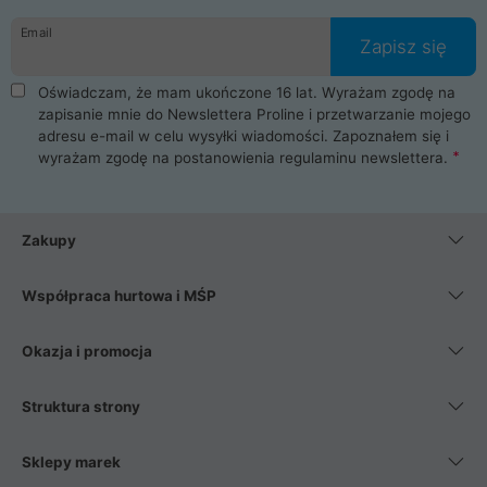
danych osobowych. Dlatego zakup notebooka albo laptopa w
Email
ProLine to czysta przyjemność i pełne bezpieczeństwo.
Zapisz się
Zaopatrzysz się u nas w akcesoria i części komputerowe
takie jak procesory, karty graficzne, płyty główne, pamięci,
Oświadczam, że mam ukończone 16 lat. Wyrażam zgodę na
dyski SSD, M.2 oraz HDD. Nasi pracownicy pomogą Ci wybrać
zapisanie mnie do Newslettera Proline i przetwarzanie mojego
najlepszy zasilacz komputerowy oraz obudowę do komputera.
adresu e-mail w celu wysyłki wiadomości. Zapoznałem się i
Poza komputerami mamy również najlepsze na rynku
wyrażam zgodę na postanowienia
regulaminu newslettera
.
Smartfony takich producentów jak Xiaomi, Apple, Samsung i
Huawei. Jeżeli chcesz, aby Twój komputer pracował cicho,
posiadamy szeroką gamę chłodzenia procesora, oraz ciche
wentylatory. Na koniec mając już to wszystko, możesz
Zakupy
wybrać idealny fotel gamingowy.
Współpraca hurtowa i MŚP
Okazja i promocja
Struktura strony
Sklepy marek