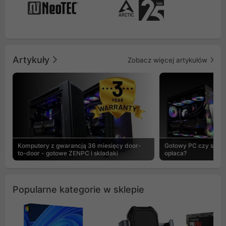
Artykuły
Zobacz więcej artykułów
Komputery z gwarancją 36 miesięcy door-
Gotowy PC czy skład
to-door - gotowe ZENPC i składaki
opłaca?
Popularne kategorie w sklepie