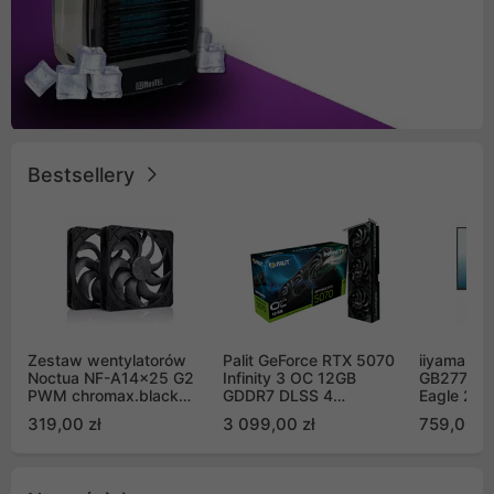
Bestsellery
Zestaw wentylatorów
Palit GeForce RTX 5070
iiyama G-
Noctua NF-A14x25 G2
Infinity 3 OC 12GB
GB2771QS
PWM chromax.black
GDDR7 DLSS 4
Eagle 27"
Sx2-PP Sterrox 140mm
(NE75070S19K9-
200Hz
319,00 zł
3 099,00 zł
759,00 zł
Push Pull (2szt)
GB2050S)