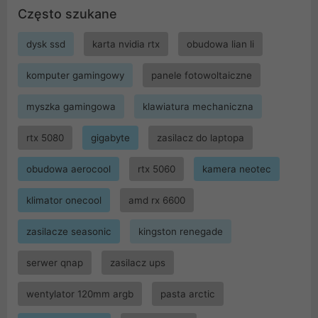
Często szukane
dysk ssd
karta nvidia rtx
obudowa lian li
komputer gamingowy
panele fotowoltaiczne
myszka gamingowa
klawiatura mechaniczna
rtx 5080
gigabyte
zasilacz do laptopa
obudowa aerocool
rtx 5060
kamera neotec
klimator onecool
amd rx 6600
zasilacze seasonic
kingston renegade
serwer qnap
zasilacz ups
wentylator 120mm argb
pasta arctic