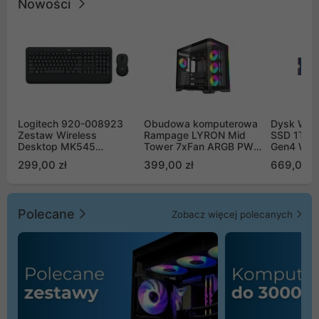
Nowości
Logitech 920-008923
Obudowa komputerowa
Dysk WD 
Zestaw Wireless
Rampage LYRON Mid
SSD 1TB 
Desktop MK545
Tower 7xFan ARGB PWM
Gen4 WD
Advanced
czarna
00CPE0
299,00 zł
399,00 zł
669,00 z
Polecane
Zobacz więcej polecanych