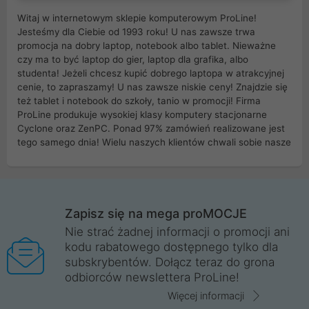
Witaj w internetowym sklepie komputerowym ProLine!
Jesteśmy dla Ciebie od 1993 roku! U nas zawsze trwa
promocja na dobry laptop, notebook albo tablet. Nieważne
czy ma to być laptop do gier, laptop dla grafika, albo
studenta! Jeżeli chcesz kupić dobrego laptopa w atrakcyjnej
cenie, to zapraszamy! U nas zawsze niskie ceny! Znajdzie się
też tablet i notebook do szkoły, tanio w promocji! Firma
ProLine produkuje wysokiej klasy komputery stacjonarne
Cyclone oraz ZenPC. Ponad 97% zamówień realizowane jest
tego samego dnia! Wielu naszych klientów chwali sobie nasze
myszki dla graczy i klawiatury mechaniczne. Posiadamy sieć
sklepów komputerowych na terenie kraju. W większości z
nich możesz odebrać zamówienie bez kosztów transportu.
Posiadamy sklep komputerowy w miastach takich jak
Wrocław, Poznań, Legnica, Katowice, Gliwice, Kalisz, Bytom,
Zapisz się na mega proMOCJE
Trzebnica, Opole. Szybka i profesjonalna obsługa!
Nie strać żadnej informacji o promocji ani
kodu rabatowego dostępnego tylko dla
ProLine to polska firma ze 100% polskim kapitałem. Działamy
subskrybentów. Dołącz teraz do grona
legalnie i płacimy podatki w naszym kraju! Posiadamy siedzibę
odbiorców newslettera ProLine!
główną w Mirkowie oraz salony na terenie kraju. Cała
komunikacja ze sklepem komputerowym ProLine jest
Więcej informacji
szyfrowana za pomocą technologii SSL. Nie sprzedajemy