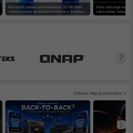
Microsoft usuwa rekomendacje 32 GB RAM.
Sony ostrzega na pu
Jednocześnie sprzedaje komputery Surface z
roku koniec nowych g
8 GB
Na
Zobacz więcej artykułów
Na