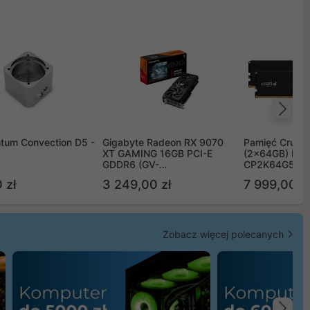
Na
tum Convection D5 -
Gigabyte Radeon RX 9070
Pamięć Crucia
XT GAMING 16GB PCI-E
(2x64GB) DD
GDDR6 (GV-
CP2K64G56C
R9070XTGAMING-16GD)
 zł
3 249,00 zł
7 999,00 zł
Zobacz więcej polecanych