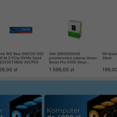
ysk WD Blue SN5100 SSD
Volt 3SR3000006
EK-Quan
TB M.2 PCIe NVMe Gen4
przetwornica solarna Green
Silver
DS100T5B0E-00CPE0
Boost Pro 5000 Sinus
Bypass
69,00 zł
1 599,00 zł
199,00