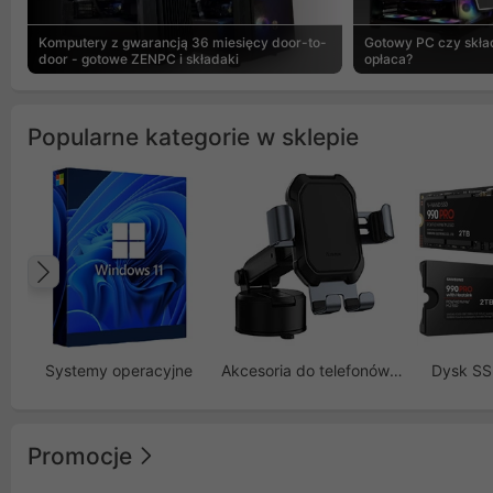
Komputery z gwarancją 36 miesięcy door-to-
Gotowy PC czy skład
door - gotowe ZENPC i składaki
opłaca?
Popularne kategorie w sklepie
Poprzedni
Systemy operacyjne
Akcesoria do telefonów GSM
Dysk S
Promocje