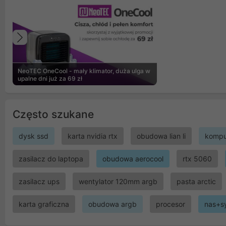
Poprzedni
NeoTEC OneCool - mały klimator, duża ulga w
upalne dni już za 69 zł
Często szukane
dysk ssd
karta nvidia rtx
obudowa lian li
kompu
zasilacz do laptopa
obudowa aerocool
rtx 5060
zasilacz ups
wentylator 120mm argb
pasta arctic
karta graficzna
obudowa argb
procesor
nas+s