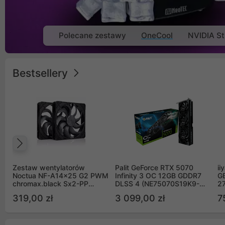
Polecane zestawy
OneCool
NVIDIA St
Bestsellery
Poprzedni
Zestaw wentylatorów
Palit GeForce RTX 5070
ii
Noctua NF-A14x25 G2 PWM
Infinity 3 OC 12GB GDDR7
G
chromax.black Sx2-PP
DLSS 4 (NE75070S19K9-
2
Sterrox 140mm Push Pull
GB2050S)
319,00 zł
3 099,00 zł
7
(2szt)