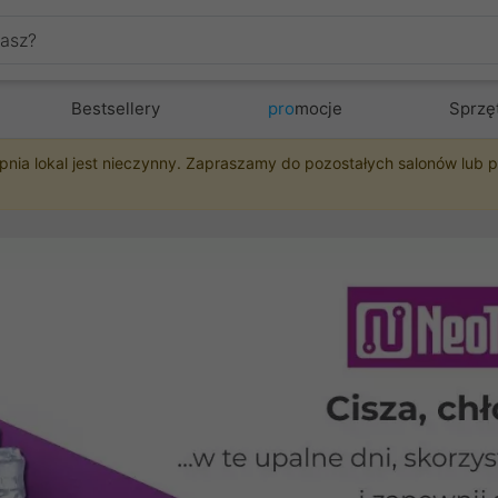
Bestsellery
pro
mocje
Sprzę
pnia lokal jest nieczynny. Zapraszamy do pozostałych salonów lub