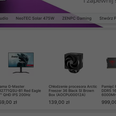
udio
NeoTEC Solar 475W
ZENPC Gaming
Stwórz 
yama G-Master
Chłodzenie procesora Arctic
Pamięć 
B2771QSU-B1 Red Eagle
Freezer 36 Black SI Brown
DDR5 16
7" QHD IPS 200Hz
Box (AOCPU00012A)
6000MH
PVV516
59,00 zł
139,00 zł
999,00