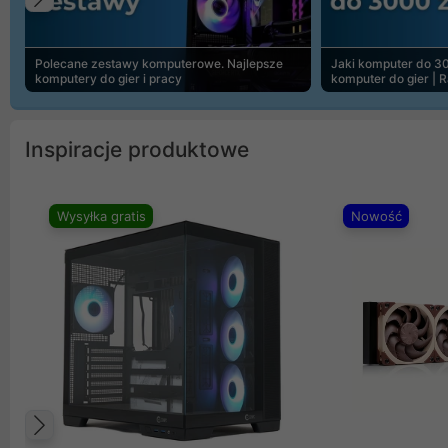
Poprzedni
Polecane zestawy komputerowe. Najlepsze
Jaki komputer do 30
komputery do gier i pracy
komputer do gier | 
Inspiracje produktowe
Wysyłka gratis
Nowość
Poprzedni