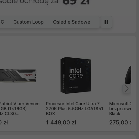
PC
Custom Loop
Osiedle Sadowe
Na
Patriot Viper Venom
Procesor Intel Core Ultra 7
Microsoft Xbox
GB (1x16GB)
270K Plus 5.5GHz LGA1851
bezprzewodo
z CL30
BOX
Black
G60C30
 zł
1 449,00 zł
275,00 zł