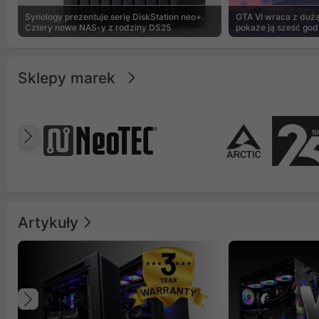
Synology prezentuje serię DiskStation neo+.
GTA VI wraca z dużą 
Cztery nowe NAS-y z rodziny DS25
pokaże ją sześć god
Sklepy marek
Poprzedni
Artykuły
Poprzedni