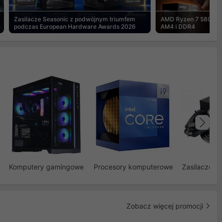
Zasilacze Seasonic z podwójnym triumfem
AMD Ryzen 7 5800X3
podczas European Hardware Awards 2026
AM4 i DDR4
Na
Komputery gamingowe
Procesory komputerowe
Zasilacze d
Zobacz więcej promocji