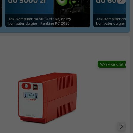
Na
Jaki komputer do 5000 zł? Najlepszy
Jaki komputer do 600
komputer do gier | Ranking PC 2026
komputer do gier | R
Wysyłka gratis
Na