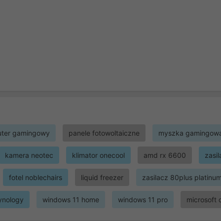
ter gamingowy
panele fotowoltaiczne
myszka gamingow
kamera neotec
klimator onecool
amd rx 6600
zasi
fotel noblechairs
liquid freezer
zasilacz 80plus platinu
ynology
windows 11 home
windows 11 pro
microsoft 