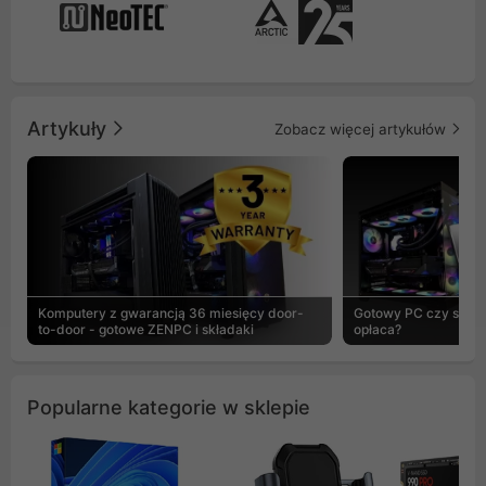
Artykuły
Zobacz więcej artykułów
Komputery z gwarancją 36 miesięcy door-
Gotowy PC czy skład
to-door - gotowe ZENPC i składaki
opłaca?
Popularne kategorie w sklepie