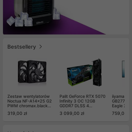
Bestsellery
Zestaw wentylatorów
Palit GeForce RTX 5070
iiyama G-
Noctua NF-A14x25 G2
Infinity 3 OC 12GB
GB2771QS
PWM chromax.black
GDDR7 DLSS 4
Eagle 27"
Sx2-PP Sterrox 140mm
(NE75070S19K9-
200Hz
319,00 zł
3 099,00 zł
759,00 zł
Push Pull (2szt)
GB2050S)