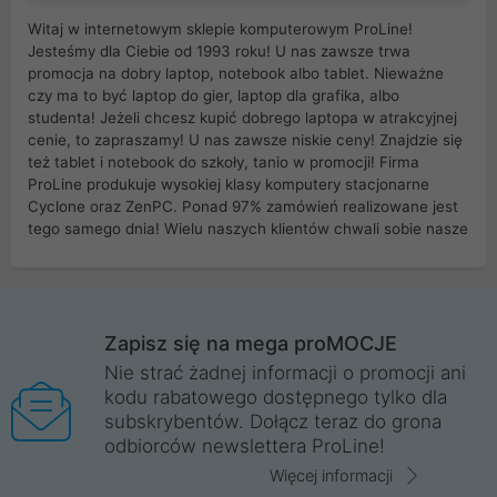
Witaj w internetowym sklepie komputerowym ProLine!
Jesteśmy dla Ciebie od 1993 roku! U nas zawsze trwa
promocja na dobry laptop, notebook albo tablet. Nieważne
czy ma to być laptop do gier, laptop dla grafika, albo
studenta! Jeżeli chcesz kupić dobrego laptopa w atrakcyjnej
cenie, to zapraszamy! U nas zawsze niskie ceny! Znajdzie się
też tablet i notebook do szkoły, tanio w promocji! Firma
ProLine produkuje wysokiej klasy komputery stacjonarne
Cyclone oraz ZenPC. Ponad 97% zamówień realizowane jest
tego samego dnia! Wielu naszych klientów chwali sobie nasze
myszki dla graczy i klawiatury mechaniczne. Posiadamy sieć
sklepów komputerowych na terenie kraju. W większości z
nich możesz odebrać zamówienie bez kosztów transportu.
Posiadamy sklep komputerowy w miastach takich jak
Wrocław, Poznań, Legnica, Katowice, Gliwice, Kalisz, Bytom,
Zapisz się na mega proMOCJE
Trzebnica, Opole. Szybka i profesjonalna obsługa!
Nie strać żadnej informacji o promocji ani
kodu rabatowego dostępnego tylko dla
ProLine to polska firma ze 100% polskim kapitałem. Działamy
subskrybentów. Dołącz teraz do grona
legalnie i płacimy podatki w naszym kraju! Posiadamy siedzibę
odbiorców newslettera ProLine!
główną w Mirkowie oraz salony na terenie kraju. Cała
komunikacja ze sklepem komputerowym ProLine jest
Więcej informacji
szyfrowana za pomocą technologii SSL. Nie sprzedajemy