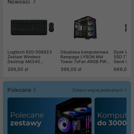
Nowości
Logitech 920-008923
Obudowa komputerowa
Dysk WD 
Zestaw Wireless
Rampage LYRON Mid
SSD 1TB 
Desktop MK545
Tower 7xFan ARGB PWM
Gen4 WD
Advanced
czarna
00CPE0
299,00 zł
399,00 zł
669,00 z
Polecane
Zobacz więcej polecanych