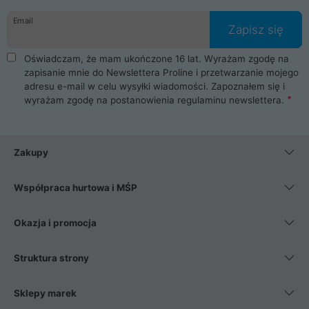
danych osobowych. Dlatego zakup notebooka albo laptopa w
Email
ProLine to czysta przyjemność i pełne bezpieczeństwo.
Zapisz się
Zaopatrzysz się u nas w akcesoria i części komputerowe
takie jak procesory, karty graficzne, płyty główne, pamięci,
Oświadczam, że mam ukończone 16 lat. Wyrażam zgodę na
dyski SSD, M.2 oraz HDD. Nasi pracownicy pomogą Ci wybrać
zapisanie mnie do Newslettera Proline i przetwarzanie mojego
najlepszy zasilacz komputerowy oraz obudowę do komputera.
adresu e-mail w celu wysyłki wiadomości. Zapoznałem się i
Poza komputerami mamy również najlepsze na rynku
wyrażam zgodę na postanowienia
regulaminu newslettera
.
Smartfony takich producentów jak Xiaomi, Apple, Samsung i
Huawei. Jeżeli chcesz, aby Twój komputer pracował cicho,
posiadamy szeroką gamę chłodzenia procesora, oraz ciche
wentylatory. Na koniec mając już to wszystko, możesz
Zakupy
wybrać idealny fotel gamingowy.
Współpraca hurtowa i MŚP
Okazja i promocja
Struktura strony
Sklepy marek