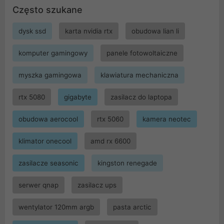
Często szukane
dysk ssd
karta nvidia rtx
obudowa lian li
komputer gamingowy
panele fotowoltaiczne
myszka gamingowa
klawiatura mechaniczna
rtx 5080
gigabyte
zasilacz do laptopa
obudowa aerocool
rtx 5060
kamera neotec
klimator onecool
amd rx 6600
zasilacze seasonic
kingston renegade
serwer qnap
zasilacz ups
wentylator 120mm argb
pasta arctic