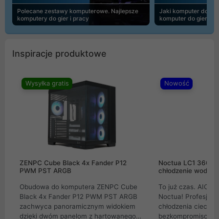
Polecane zestawy komputerowe. Najlepsze
Jaki komputer do 30
komputery do gier i pracy
komputer do gier | 
Inspiracje produktowe
Wysyłka gratis
Nowość
ZENPC Cube Black 4x Fander P12
Noctua LC1 360mm
PWM PST ARGB
chłodzenie wodne 
Obudowa do komputera ZENPC Cube
To już czas. AIO w
Black 4x Fander P12 PWM PST ARGB
Noctua! Profesjon
zachwyca panoramicznym widokiem
chłodzenia cieczą 
dzięki dwóm panelom z hartowanego
bezkompromisowe 