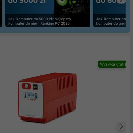
Na
Jaki komputer do 5000 zł? Najlepszy
Jaki komputer do 600
komputer do gier | Ranking PC 2026
komputer do gier | R
Wysyłka gratis
Na