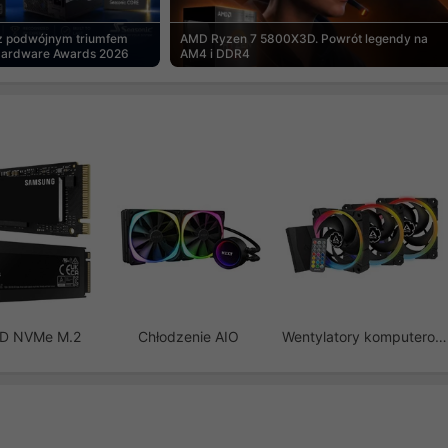
 z podwójnym triumfem
AMD Ryzen 7 5800X3D. Powrót legendy na
Hardware Awards 2026
AM4 i DDR4
SD NVMe M.2
Chłodzenie AIO
Wentylatory komputerowe