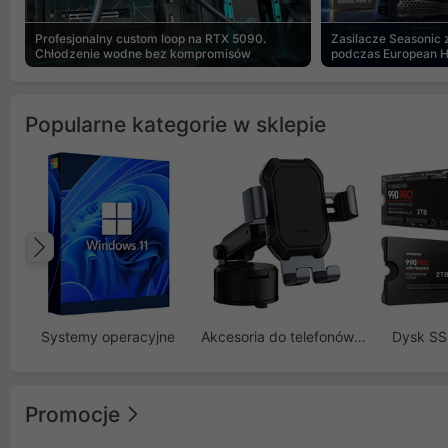
Profesjonalny custom loop na RTX 5090.
Zasilacze Seasonic
Chłodzenie wodne bez kompromisów
podczas European 
Popularne kategorie w sklepie
Poprzedni
Systemy operacyjne
Akcesoria do telefonów GSM
Dysk S
Promocje