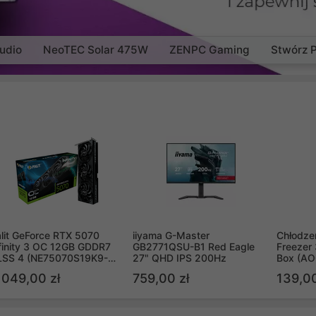
udio
NeoTEC Solar 475W
ZENPC Gaming
Stwórz 
lit GeForce RTX 5070
iiyama G-Master
Chłodzen
finity 3 OC 12GB GDDR7
GB2771QSU-B1 Red Eagle
Freezer 
LSS 4 (NE75070S19K9-
27" QHD IPS 200Hz
Box (A
B2050S)
 049,00 zł
759,00 zł
139,00