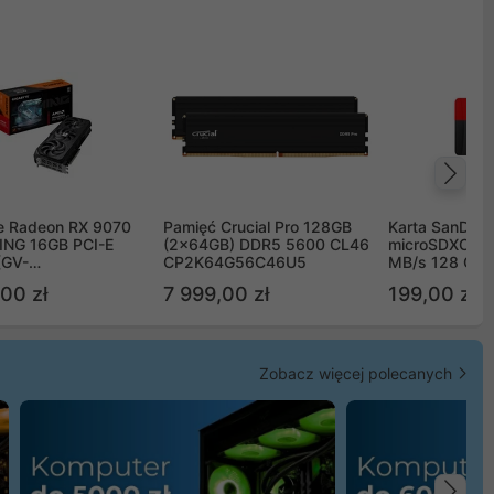
Na
e Radeon RX 9070
Pamięć Crucial Pro 128GB
Karta SanDisk
NG 16GB PCI-E
(2x64GB) DDR5 5600 CL46
microSDXC UH
(GV-
CP2K64G56C46U5
MB/s 128 GB
TGAMING-16GD)
00 zł
7 999,00 zł
199,00 zł
Zobacz więcej polecanych