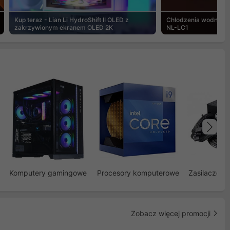
Kup teraz - Lian Li HydroShift II OLED z
Chłodzenia wodne Noc
zakrzywionym ekranem OLED 2K
NL-LC1
Na
Komputery gamingowe
Procesory komputerowe
Zasilacze d
Zobacz więcej promocji