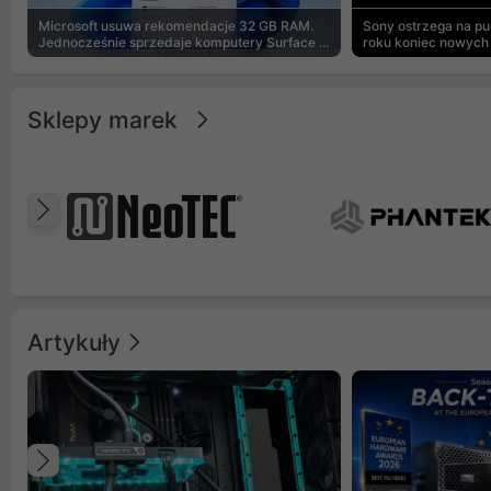
Microsoft usuwa rekomendacje 32 GB RAM.
Sony ostrzega na p
Jednocześnie sprzedaje komputery Surface z
roku koniec nowych 
8 GB
Sklepy marek
Poprzedni
Artykuły
Poprzedni