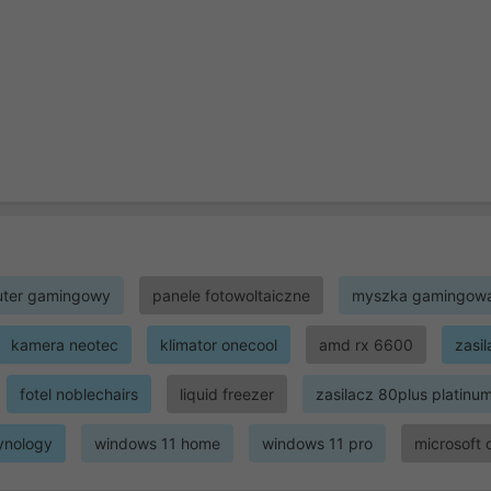
ter gamingowy
panele fotowoltaiczne
myszka gamingow
kamera neotec
klimator onecool
amd rx 6600
zasi
fotel noblechairs
liquid freezer
zasilacz 80plus platinu
ynology
windows 11 home
windows 11 pro
microsoft 