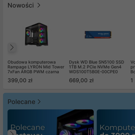
Nowości
Poprzedni
Obudowa komputerowa
Dysk WD Blue SN5100 SSD
V
Rampage LYRON Mid Tower
1TB M.2 PCIe NVMe Gen4
pr
7xFan ARGB PWM czarna
WDS100T5B0E-00CPE0
Bo
B
399,00 zł
669,00 zł
1
Polecane