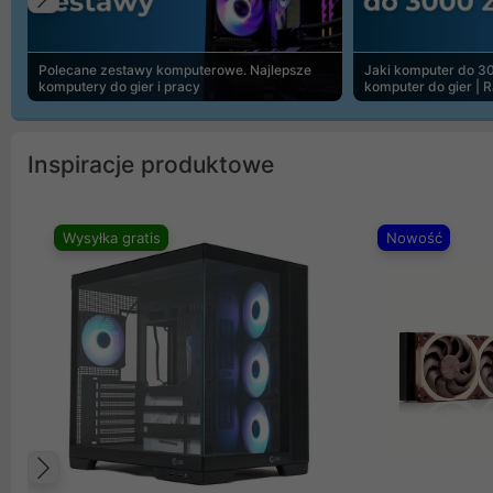
Poprzedni
Polecane zestawy komputerowe. Najlepsze
Jaki komputer do 30
komputery do gier i pracy
komputer do gier | 
Inspiracje produktowe
Wysyłka gratis
Nowość
Poprzedni