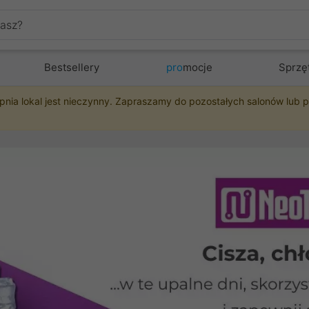
Bestsellery
pro
mocje
Sprzę
pnia lokal jest nieczynny. Zapraszamy do pozostałych salonów lub