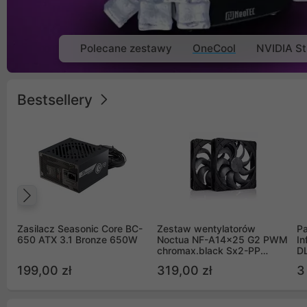
Polecane zestawy
OneCool
NVIDIA St
Bestsellery
Poprzedni
Zasilacz Seasonic Core BC-
Zestaw wentylatorów
Pa
650 ATX 3.1 Bronze 650W
Noctua NF-A14x25 G2 PWM
In
chromax.black Sx2-PP
D
Sterrox 140mm Push Pull
G
199,00 zł
319,00 zł
3
(2szt)