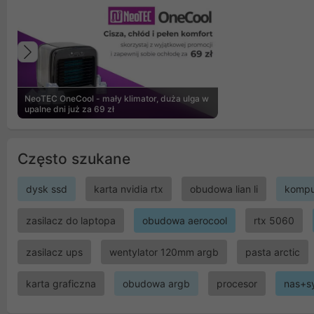
Poprzedni
NeoTEC OneCool - mały klimator, duża ulga w
upalne dni już za 69 zł
Często szukane
dysk ssd
karta nvidia rtx
obudowa lian li
kompu
zasilacz do laptopa
obudowa aerocool
rtx 5060
zasilacz ups
wentylator 120mm argb
pasta arctic
karta graficzna
obudowa argb
procesor
nas+s