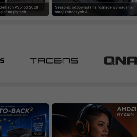
udełkach PS5: od 2028
Seasonic odpowiada na rosnące wymagania
gier na płytach
stacji roboczych AI