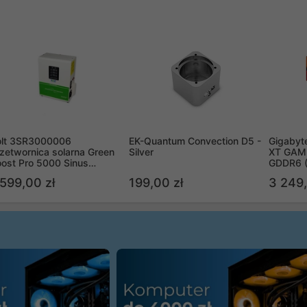
olt 3SR3000006
EK-Quantum Convection D5 -
Gigabyt
zetwornica solarna Green
Silver
XT GAMI
ost Pro 5000 Sinus
GDDR6 
ypass
R9070X
 599,00 zł
199,00 zł
3 249,