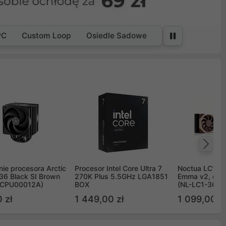
PC
Custom Loop
Osiedle Sadowe
Na
ie procesora Arctic
Procesor Intel Core Ultra 7
Noctua LC1 3
36 Black SI Brown
270K Plus 5.5GHz LGA1851
Emma v2, chł
OCPU00012A)
BOX
(NL-LC1-36)
 zł
1 449,00 zł
1 099,00 zł