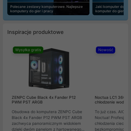
Polecane zestawy komputerowe. Najlepsze
Jaki komputer do 30
komputery do gier i pracy
komputer do gier | 
Inspiracje produktowe
Wysyłka gratis
Nowość
ZENPC Cube Black 4x Fander P12
Noctua LC1 360mm
PWM PST ARGB
chłodzenie wodne 
Obudowa do komputera ZENPC Cube
To już czas. AIO w
Black 4x Fander P12 PWM PST ARGB
Noctua! Profesjon
zachwyca panoramicznym widokiem
chłodzenia cieczą 
dzięki dwóm panelom z hartowanego
bezkompromisowe 