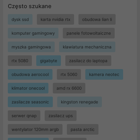
Często szukane
dysk ssd
karta nvidia rtx
obudowa lian li
komputer gamingowy
panele fotowoltaiczne
myszka gamingowa
klawiatura mechaniczna
rtx 5080
gigabyte
zasilacz do laptopa
obudowa aerocool
rtx 5060
kamera neotec
klimator onecool
amd rx 6600
zasilacze seasonic
kingston renegade
serwer qnap
zasilacz ups
wentylator 120mm argb
pasta arctic