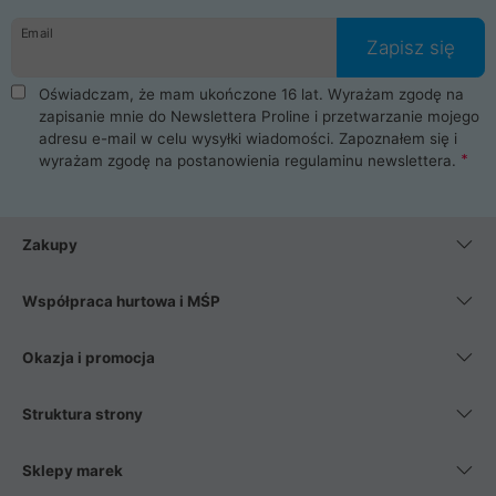
danych osobowych. Dlatego zakup notebooka albo laptopa w
Email
ProLine to czysta przyjemność i pełne bezpieczeństwo.
Zapisz się
Zaopatrzysz się u nas w akcesoria i części komputerowe
takie jak procesory, karty graficzne, płyty główne, pamięci,
Oświadczam, że mam ukończone 16 lat. Wyrażam zgodę na
dyski SSD, M.2 oraz HDD. Nasi pracownicy pomogą Ci wybrać
zapisanie mnie do Newslettera Proline i przetwarzanie mojego
najlepszy zasilacz komputerowy oraz obudowę do komputera.
adresu e-mail w celu wysyłki wiadomości. Zapoznałem się i
Poza komputerami mamy również najlepsze na rynku
wyrażam zgodę na postanowienia
regulaminu newslettera
.
Smartfony takich producentów jak Xiaomi, Apple, Samsung i
Huawei. Jeżeli chcesz, aby Twój komputer pracował cicho,
posiadamy szeroką gamę chłodzenia procesora, oraz ciche
wentylatory. Na koniec mając już to wszystko, możesz
Zakupy
wybrać idealny fotel gamingowy.
Współpraca hurtowa i MŚP
Okazja i promocja
Struktura strony
Sklepy marek