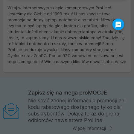
Witaj w internetowym sklepie komputerowym ProLine!
Jesteśmy dla Ciebie od 1993 roku! U nas zawsze trwa
promocja na dobry laptop, notebook albo tablet. Nieważne
czy ma to być laptop do gier, laptop dla grafika, albo
studenta! Jeżeli chcesz kupić dobrego laptopa w atrakcyjnej
cenie, to zapraszamy! U nas zawsze niskie ceny! Znajdzie się
też tablet i notebook do szkoły, tanio w promocji! Firma
ProLine produkuje wysokiej klasy komputery stacjonarne
Cyclone oraz ZenPC. Ponad 97% zamówień realizowane jest
tego samego dnia! Wielu naszych klientów chwali sobie nasze
myszki dla graczy i klawiatury mechaniczne. Posiadamy sieć
sklepów komputerowych na terenie kraju. W większości z
nich możesz odebrać zamówienie bez kosztów transportu.
Posiadamy sklep komputerowy w miastach takich jak
Wrocław, Poznań, Legnica, Katowice, Gliwice, Kalisz, Bytom,
Zapisz się na mega proMOCJE
Trzebnica, Opole. Szybka i profesjonalna obsługa!
Nie strać żadnej informacji o promocji ani
kodu rabatowego dostępnego tylko dla
ProLine to polska firma ze 100% polskim kapitałem. Działamy
subskrybentów. Dołącz teraz do grona
legalnie i płacimy podatki w naszym kraju! Posiadamy siedzibę
odbiorców newslettera ProLine!
główną w Mirkowie oraz salony na terenie kraju. Cała
komunikacja ze sklepem komputerowym ProLine jest
Więcej informacji
szyfrowana za pomocą technologii SSL. Nie sprzedajemy