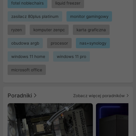
fotel noblechairs
liquid freezer
zasilacz 80plus platinum
monitor gamingowy
ryzen
komputer zenpc
karta graficzna
obudowa argb
procesor
nas+synology
windows 11 home
windows 11 pro
microsoft office
Poradniki
Zobacz więcej poradników