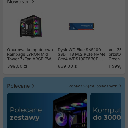
Nowości
Obudowa komputerowa
Dysk WD Blue SN5100
Volt 3SR
Rampage LYRON Mid
SSD 1TB M.2 PCIe NVMe
przetworn
Tower 7xFan ARGB PWM
Gen4 WDS100T5B0E-
Green Boo
czarna
00CPE0
Sinus Byp
399,00 zł
669,00 zł
1 599,00 
Polecane
Zobacz więcej polecanych