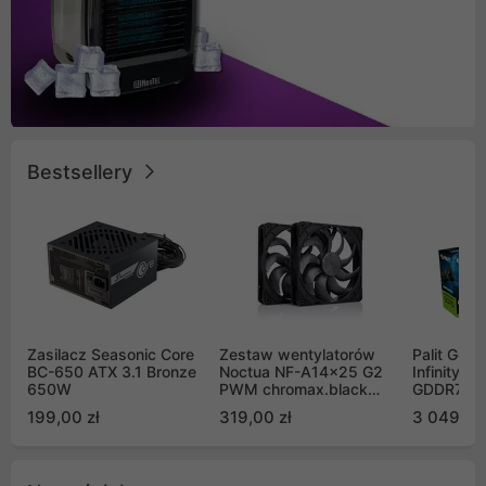
Bestsellery
Zasilacz Seasonic Core
Zestaw wentylatorów
Palit GeF
BC-650 ATX 3.1 Bronze
Noctua NF-A14x25 G2
Infinity 3
650W
PWM chromax.black
GDDR7 DL
Sx2-PP Sterrox 140mm
(NE75070
199,00 zł
319,00 zł
3 049,00
Push Pull (2szt)
GB2050S