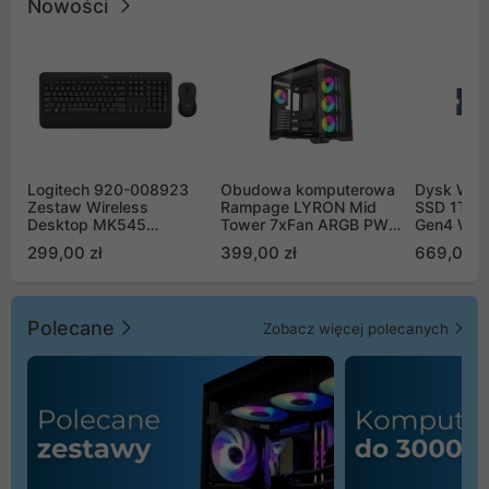
Nowości
Logitech 920-008923
Obudowa komputerowa
Dysk WD 
Zestaw Wireless
Rampage LYRON Mid
SSD 1TB 
Desktop MK545
Tower 7xFan ARGB PWM
Gen4 WD
Advanced
czarna
00CPE0
299,00 zł
399,00 zł
669,00 z
Polecane
Zobacz więcej polecanych