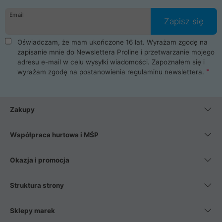
danych osobowych. Dlatego zakup notebooka albo laptopa w
Email
ProLine to czysta przyjemność i pełne bezpieczeństwo.
Zapisz się
Zaopatrzysz się u nas w akcesoria i części komputerowe
takie jak procesory, karty graficzne, płyty główne, pamięci,
Oświadczam, że mam ukończone 16 lat. Wyrażam zgodę na
dyski SSD, M.2 oraz HDD. Nasi pracownicy pomogą Ci wybrać
zapisanie mnie do Newslettera Proline i przetwarzanie mojego
najlepszy zasilacz komputerowy oraz obudowę do komputera.
adresu e-mail w celu wysyłki wiadomości. Zapoznałem się i
Poza komputerami mamy również najlepsze na rynku
wyrażam zgodę na postanowienia
regulaminu newslettera
.
Smartfony takich producentów jak Xiaomi, Apple, Samsung i
Huawei. Jeżeli chcesz, aby Twój komputer pracował cicho,
posiadamy szeroką gamę chłodzenia procesora, oraz ciche
wentylatory. Na koniec mając już to wszystko, możesz
Zakupy
wybrać idealny fotel gamingowy.
Współpraca hurtowa i MŚP
Okazja i promocja
Struktura strony
Sklepy marek