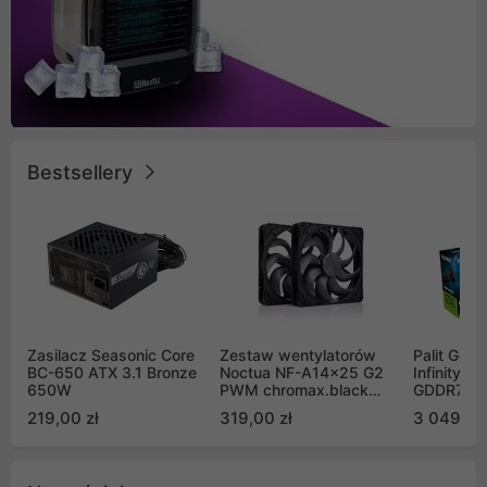
Bestsellery
Zasilacz Seasonic Core
Zestaw wentylatorów
Palit GeF
BC-650 ATX 3.1 Bronze
Noctua NF-A14x25 G2
Infinity 3
650W
PWM chromax.black
GDDR7 DL
Sx2-PP Sterrox 140mm
(NE75070
219,00 zł
319,00 zł
3 049,00
Push Pull (2szt)
GB2050S