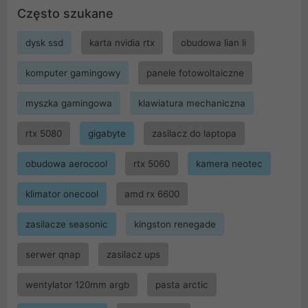
Często szukane
dysk ssd
karta nvidia rtx
obudowa lian li
komputer gamingowy
panele fotowoltaiczne
myszka gamingowa
klawiatura mechaniczna
rtx 5080
gigabyte
zasilacz do laptopa
obudowa aerocool
rtx 5060
kamera neotec
klimator onecool
amd rx 6600
zasilacze seasonic
kingston renegade
serwer qnap
zasilacz ups
wentylator 120mm argb
pasta arctic