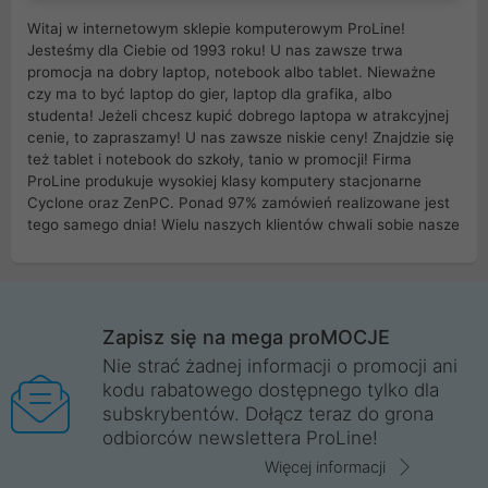
Witaj w internetowym sklepie komputerowym ProLine!
Jesteśmy dla Ciebie od 1993 roku! U nas zawsze trwa
promocja na dobry laptop, notebook albo tablet. Nieważne
czy ma to być laptop do gier, laptop dla grafika, albo
studenta! Jeżeli chcesz kupić dobrego laptopa w atrakcyjnej
cenie, to zapraszamy! U nas zawsze niskie ceny! Znajdzie się
też tablet i notebook do szkoły, tanio w promocji! Firma
ProLine produkuje wysokiej klasy komputery stacjonarne
Cyclone oraz ZenPC. Ponad 97% zamówień realizowane jest
tego samego dnia! Wielu naszych klientów chwali sobie nasze
myszki dla graczy i klawiatury mechaniczne. Posiadamy sieć
sklepów komputerowych na terenie kraju. W większości z
nich możesz odebrać zamówienie bez kosztów transportu.
Posiadamy sklep komputerowy w miastach takich jak
Wrocław, Poznań, Legnica, Katowice, Gliwice, Kalisz, Bytom,
Zapisz się na mega proMOCJE
Trzebnica, Opole. Szybka i profesjonalna obsługa!
Nie strać żadnej informacji o promocji ani
kodu rabatowego dostępnego tylko dla
ProLine to polska firma ze 100% polskim kapitałem. Działamy
subskrybentów. Dołącz teraz do grona
legalnie i płacimy podatki w naszym kraju! Posiadamy siedzibę
odbiorców newslettera ProLine!
główną w Mirkowie oraz salony na terenie kraju. Cała
komunikacja ze sklepem komputerowym ProLine jest
Więcej informacji
szyfrowana za pomocą technologii SSL. Nie sprzedajemy