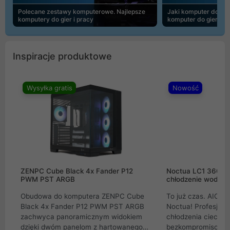
Polecane zestawy komputerowe. Najlepsze
Jaki komputer do 30
komputery do gier i pracy
komputer do gier | 
Inspiracje produktowe
Wysyłka gratis
Nowość
ZENPC Cube Black 4x Fander P12
Noctua LC1 360mm
PWM PST ARGB
chłodzenie wodne 
Obudowa do komputera ZENPC Cube
To już czas. AIO w
Black 4x Fander P12 PWM PST ARGB
Noctua! Profesjon
zachwyca panoramicznym widokiem
chłodzenia cieczą 
dzięki dwóm panelom z hartowanego
bezkompromisowe 