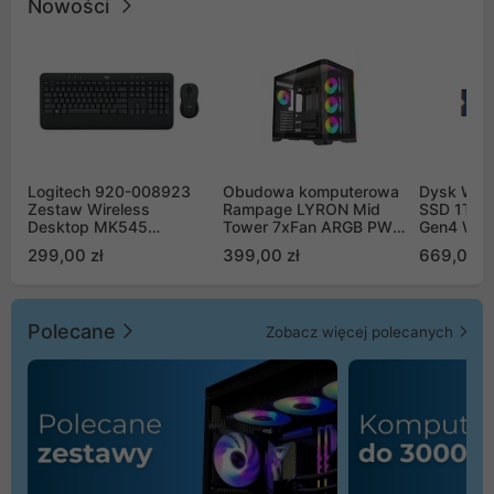
Nowości
Logitech 920-008923
Obudowa komputerowa
Dysk WD 
Zestaw Wireless
Rampage LYRON Mid
SSD 1TB 
Desktop MK545
Tower 7xFan ARGB PWM
Gen4 WD
Advanced
czarna
00CPE0
299,00 zł
399,00 zł
669,00 z
Polecane
Zobacz więcej polecanych