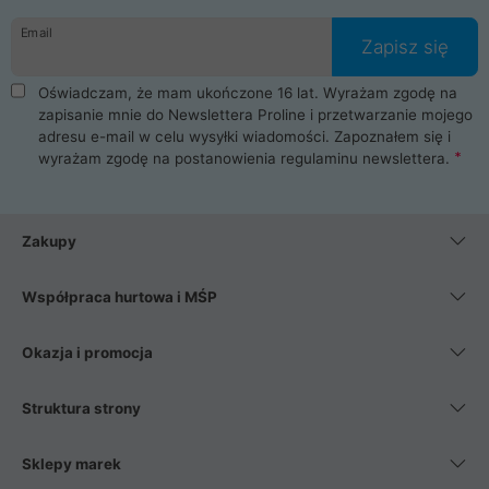
danych osobowych. Dlatego zakup notebooka albo laptopa w
Email
ProLine to czysta przyjemność i pełne bezpieczeństwo.
Zapisz się
Zaopatrzysz się u nas w akcesoria i części komputerowe
takie jak procesory, karty graficzne, płyty główne, pamięci,
Oświadczam, że mam ukończone 16 lat. Wyrażam zgodę na
dyski SSD, M.2 oraz HDD. Nasi pracownicy pomogą Ci wybrać
zapisanie mnie do Newslettera Proline i przetwarzanie mojego
najlepszy zasilacz komputerowy oraz obudowę do komputera.
adresu e-mail w celu wysyłki wiadomości. Zapoznałem się i
Poza komputerami mamy również najlepsze na rynku
wyrażam zgodę na postanowienia
regulaminu newslettera
.
Smartfony takich producentów jak Xiaomi, Apple, Samsung i
Huawei. Jeżeli chcesz, aby Twój komputer pracował cicho,
posiadamy szeroką gamę chłodzenia procesora, oraz ciche
wentylatory. Na koniec mając już to wszystko, możesz
Zakupy
wybrać idealny fotel gamingowy.
Współpraca hurtowa i MŚP
Okazja i promocja
Struktura strony
Sklepy marek