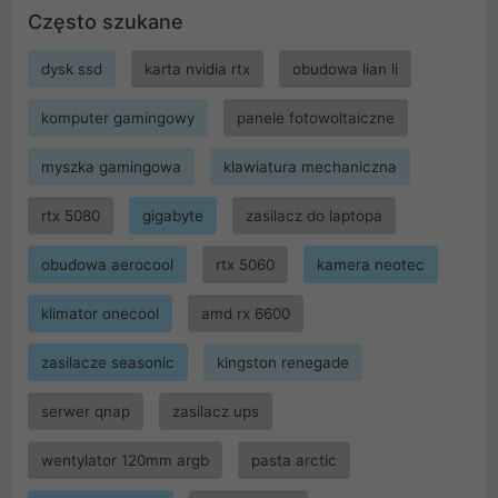
Często szukane
dysk ssd
karta nvidia rtx
obudowa lian li
komputer gamingowy
panele fotowoltaiczne
myszka gamingowa
klawiatura mechaniczna
rtx 5080
gigabyte
zasilacz do laptopa
obudowa aerocool
rtx 5060
kamera neotec
klimator onecool
amd rx 6600
zasilacze seasonic
kingston renegade
serwer qnap
zasilacz ups
wentylator 120mm argb
pasta arctic