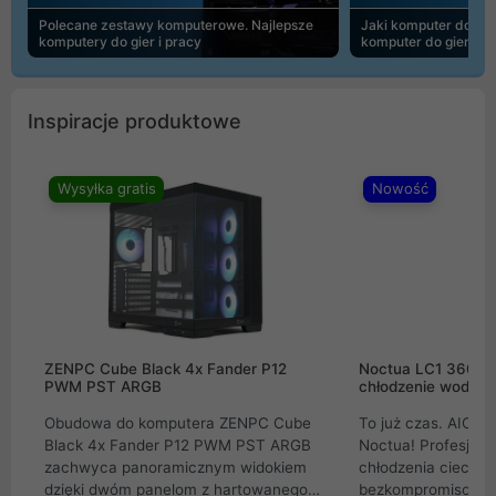
Polecane zestawy komputerowe. Najlepsze
Jaki komputer do 30
komputery do gier i pracy
komputer do gier | 
Inspiracje produktowe
Wysyłka gratis
Nowość
ZENPC Cube Black 4x Fander P12
Noctua LC1 360mm
PWM PST ARGB
chłodzenie wodne 
Obudowa do komputera ZENPC Cube
To już czas. AIO w
Black 4x Fander P12 PWM PST ARGB
Noctua! Profesjon
zachwyca panoramicznym widokiem
chłodzenia cieczą 
dzięki dwóm panelom z hartowanego
bezkompromisowe 