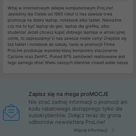
Witaj w internetowym sklepie komputerowym ProLine!
Jesteśmy dla Ciebie od 1993 roku! U nas zawsze trwa
promocja na dobry laptop, notebook albo tablet. Nieważne
czy ma to być laptop do gier, laptop dla grafika, albo
studenta! Jeżeli chcesz kupić dobrego laptopa w atrakcyjnej
cenie, to zapraszamy! U nas zawsze niskie ceny! Znajdzie się
też tablet i notebook do szkoły, tanio w promocji! Firma
ProLine produkuje wysokiej klasy komputery stacjonarne
Cyclone oraz ZenPC. Ponad 97% zamówień realizowane jest
tego samego dnia! Wielu naszych klientów chwali sobie nasze
myszki dla graczy i klawiatury mechaniczne. Posiadamy sieć
sklepów komputerowych na terenie kraju. W większości z
nich możesz odebrać zamówienie bez kosztów transportu.
Posiadamy sklep komputerowy w miastach takich jak
Wrocław, Poznań, Legnica, Katowice, Gliwice, Kalisz, Bytom,
Zapisz się na mega proMOCJE
Trzebnica, Opole. Szybka i profesjonalna obsługa!
Nie strać żadnej informacji o promocji ani
kodu rabatowego dostępnego tylko dla
ProLine to polska firma ze 100% polskim kapitałem. Działamy
subskrybentów. Dołącz teraz do grona
legalnie i płacimy podatki w naszym kraju! Posiadamy siedzibę
odbiorców newslettera ProLine!
główną w Mirkowie oraz salony na terenie kraju. Cała
komunikacja ze sklepem komputerowym ProLine jest
Więcej informacji
szyfrowana za pomocą technologii SSL. Nie sprzedajemy