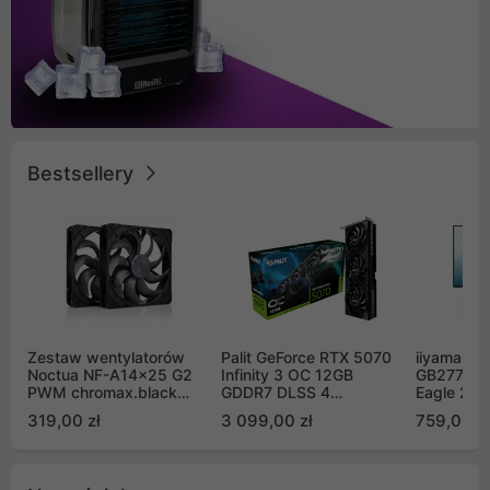
Bestsellery
Zestaw wentylatorów
Palit GeForce RTX 5070
iiyama G-
Noctua NF-A14x25 G2
Infinity 3 OC 12GB
GB2771QS
PWM chromax.black
GDDR7 DLSS 4
Eagle 27"
Sx2-PP Sterrox 140mm
(NE75070S19K9-
200Hz
319,00 zł
3 099,00 zł
759,00 zł
Push Pull (2szt)
GB2050S)