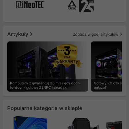
Artykuły
Zobacz więcej artykułów
Komputery z gwarancją 36 miesięcy door-
Gotowy PC czy skład
to-door - gotowe ZENPC i składaki
opłaca?
Popularne kategorie w sklepie