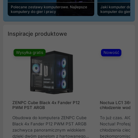
Polecane zestawy komputerowe. Najlepsze
Jaki komputer do 30
komputery do gier i pracy
komputer do gier | 
Inspiracje produktowe
Wysyłka gratis
Nowość
ZENPC Cube Black 4x Fander P12
Noctua LC1 360mm
PWM PST ARGB
chłodzenie wodne 
Obudowa do komputera ZENPC Cube
To już czas. AIO w
Black 4x Fander P12 PWM PST ARGB
Noctua! Profesjon
zachwyca panoramicznym widokiem
chłodzenia cieczą 
dzięki dwóm panelom z hartowanego
bezkompromisowe 