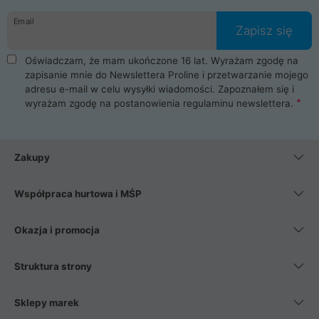
danych osobowych. Dlatego zakup notebooka albo laptopa w
Email
ProLine to czysta przyjemność i pełne bezpieczeństwo.
Zapisz się
Zaopatrzysz się u nas w akcesoria i części komputerowe
takie jak procesory, karty graficzne, płyty główne, pamięci,
Oświadczam, że mam ukończone 16 lat. Wyrażam zgodę na
dyski SSD, M.2 oraz HDD. Nasi pracownicy pomogą Ci wybrać
zapisanie mnie do Newslettera Proline i przetwarzanie mojego
najlepszy zasilacz komputerowy oraz obudowę do komputera.
adresu e-mail w celu wysyłki wiadomości. Zapoznałem się i
Poza komputerami mamy również najlepsze na rynku
wyrażam zgodę na postanowienia
regulaminu newslettera
.
Smartfony takich producentów jak Xiaomi, Apple, Samsung i
Huawei. Jeżeli chcesz, aby Twój komputer pracował cicho,
posiadamy szeroką gamę chłodzenia procesora, oraz ciche
wentylatory. Na koniec mając już to wszystko, możesz
Zakupy
wybrać idealny fotel gamingowy.
Współpraca hurtowa i MŚP
Okazja i promocja
Struktura strony
Sklepy marek