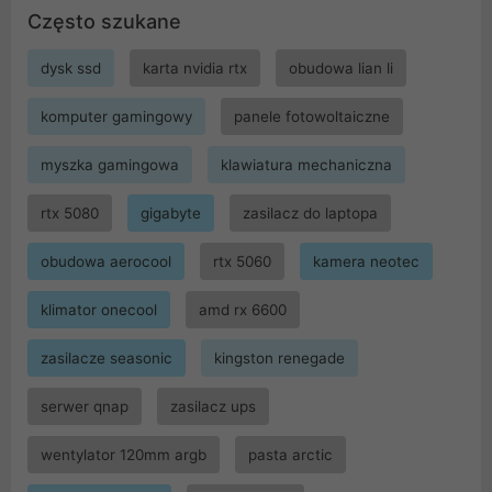
Często szukane
dysk ssd
karta nvidia rtx
obudowa lian li
komputer gamingowy
panele fotowoltaiczne
myszka gamingowa
klawiatura mechaniczna
rtx 5080
gigabyte
zasilacz do laptopa
obudowa aerocool
rtx 5060
kamera neotec
klimator onecool
amd rx 6600
zasilacze seasonic
kingston renegade
serwer qnap
zasilacz ups
wentylator 120mm argb
pasta arctic