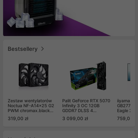
Bestsellery
Zestaw wentylatorów
Palit GeForce RTX 5070
iiyama G-
Noctua NF-A14x25 G2
Infinity 3 OC 12GB
GB2771QS
PWM chromax.black
GDDR7 DLSS 4
Eagle 27"
Sx2-PP Sterrox 140mm
(NE75070S19K9-
200Hz
319,00 zł
3 099,00 zł
759,00 zł
Push Pull (2szt)
GB2050S)