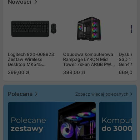
Nowości
Logitech 920-008923
Obudowa komputerowa
Dysk WD 
Zestaw Wireless
Rampage LYRON Mid
SSD 1TB 
Desktop MK545
Tower 7xFan ARGB PWM
Gen4 WD
Advanced
czarna
00CPE0
299,00 zł
399,00 zł
669,00 z
Polecane
Zobacz więcej polecanych