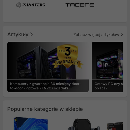
Artykuły
Zobacz więcej artykułów
Komputery z gwarancją 36 miesięcy door-
Gotowy PC czy skład
to-door - gotowe ZENPC i składaki
opłaca?
Popularne kategorie w sklepie