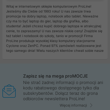
Witaj w internetowym sklepie komputerowym ProLine!
Jesteśmy dla Ciebie od 1993 roku! U nas zawsze trwa
promocja na dobry laptop, notebook albo tablet. Nieważne
czy ma to być laptop do gier, laptop dla grafika, albo
studenta! Jeżeli chcesz kupić dobrego laptopa w atrakcyjnej
cenie, to zapraszamy! U nas zawsze niskie ceny! Znajdzie się
też tablet i notebook do szkoły, tanio w promocji! Firma
ProLine produkuje wysokiej klasy komputery stacjonarne
Cyclone oraz ZenPC. Ponad 97% zamówień realizowane jest
tego samego dnia! Wielu naszych klientów chwali sobie nasze
myszki dla graczy i klawiatury mechaniczne. Posiadamy sieć
sklepów komputerowych na terenie kraju. W większości z
nich możesz odebrać zamówienie bez kosztów transportu.
Posiadamy sklep komputerowy w miastach takich jak
Wrocław, Poznań, Legnica, Katowice, Gliwice, Kalisz, Bytom,
Zapisz się na mega proMOCJE
Trzebnica, Opole. Szybka i profesjonalna obsługa!
Nie strać żadnej informacji o promocji ani
kodu rabatowego dostępnego tylko dla
ProLine to polska firma ze 100% polskim kapitałem. Działamy
subskrybentów. Dołącz teraz do grona
legalnie i płacimy podatki w naszym kraju! Posiadamy siedzibę
odbiorców newslettera ProLine!
główną w Mirkowie oraz salony na terenie kraju. Cała
komunikacja ze sklepem komputerowym ProLine jest
Więcej informacji
szyfrowana za pomocą technologii SSL. Nie sprzedajemy