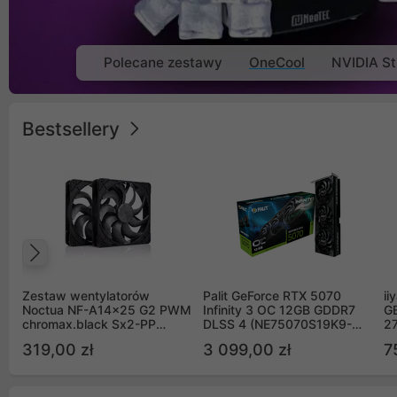
Polecane zestawy
OneCool
NVIDIA St
Bestsellery
Poprzedni
Zestaw wentylatorów
Palit GeForce RTX 5070
ii
Noctua NF-A14x25 G2 PWM
Infinity 3 OC 12GB GDDR7
G
chromax.black Sx2-PP
DLSS 4 (NE75070S19K9-
2
Sterrox 140mm Push Pull
GB2050S)
319,00 zł
3 099,00 zł
7
(2szt)