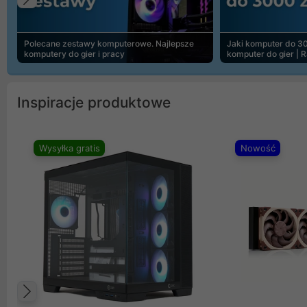
Poprzedni
Polecane zestawy komputerowe. Najlepsze
Jaki komputer do 30
komputery do gier i pracy
komputer do gier | 
Inspiracje produktowe
Wysyłka gratis
Nowość
Poprzedni