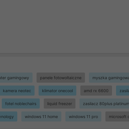
ter gamingowy
panele fotowoltaiczne
myszka gamingow
kamera neotec
klimator onecool
amd rx 6600
zasi
fotel noblechairs
liquid freezer
zasilacz 80plus platinu
ynology
windows 11 home
windows 11 pro
microsoft 