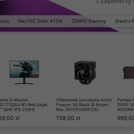
udio
NeoTEC Solar 475W
ZENPC Gaming
Stwórz 
yama G-Master
Chłodzenie procesora Arctic
Pamięć 
B2771QSU-B1 Red Eagle
Freezer 36 Black SI Brown
DDR5 16
7" QHD IPS 200Hz
Box (AOCPU00012A)
6000MH
PVV516
59,00 zł
139,00 zł
999,00