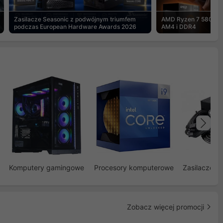
Zasilacze Seasonic z podwójnym triumfem
AMD Ryzen 7 5800X3
podczas European Hardware Awards 2026
AM4 i DDR4
Na
Komputery gamingowe
Procesory komputerowe
Zasilacze d
Zobacz więcej promocji