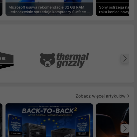
Microsoft usuwa rekomendacje 32 GB RAM.
Sony ostrzega na pu
Jednocześnie sprzedaje komputery Surface z
roku koniec nowych g
8 GB
Na
Zobacz więcej artykułów
Na