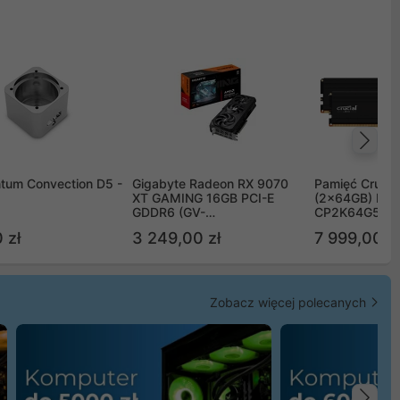
Na
tum Convection D5 -
Gigabyte Radeon RX 9070
Pamięć Crucia
XT GAMING 16GB PCI-E
(2x64GB) DD
GDDR6 (GV-
CP2K64G56C
R9070XTGAMING-16GD)
 zł
3 249,00 zł
7 999,00 zł
Zobacz więcej polecanych