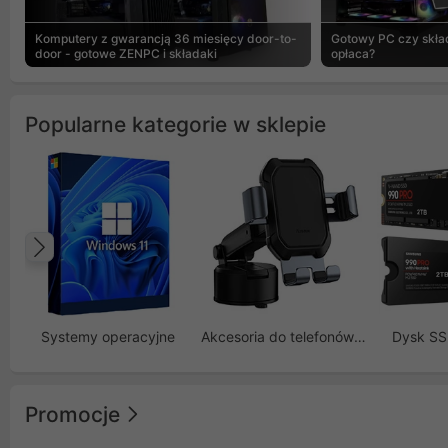
Komputery z gwarancją 36 miesięcy door-to-
Gotowy PC czy skład
door - gotowe ZENPC i składaki
opłaca?
Popularne kategorie w sklepie
Poprzedni
Systemy operacyjne
Akcesoria do telefonów GSM
Dysk S
Promocje