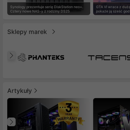
Synology prezentuje serię DiskStation neo+.
GTA VI wraca z dużą 
Cztery nowe NAS-y z rodziny DS25
pokaże ją sześć god
Sklepy marek
Poprzedni
Artykuły
Poprzedni