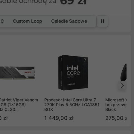
PC
Custom Loop
Osiedle Sadowe
Na
Patriot Viper Venom
Procesor Intel Core Ultra 7
Microsoft Xbox
GB (1x16GB)
270K Plus 5.5GHz LGA1851
bezprzewodo
z CL30
BOX
Black
G60C30
 zł
1 449,00 zł
275,00 zł