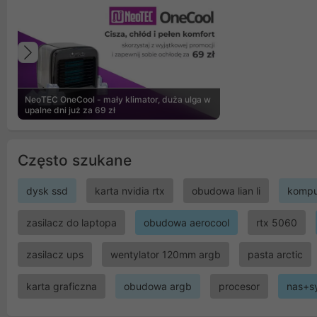
Poprzedni
NeoTEC OneCool - mały klimator, duża ulga w
upalne dni już za 69 zł
Często szukane
dysk ssd
karta nvidia rtx
obudowa lian li
kompu
zasilacz do laptopa
obudowa aerocool
rtx 5060
zasilacz ups
wentylator 120mm argb
pasta arctic
karta graficzna
obudowa argb
procesor
nas+s