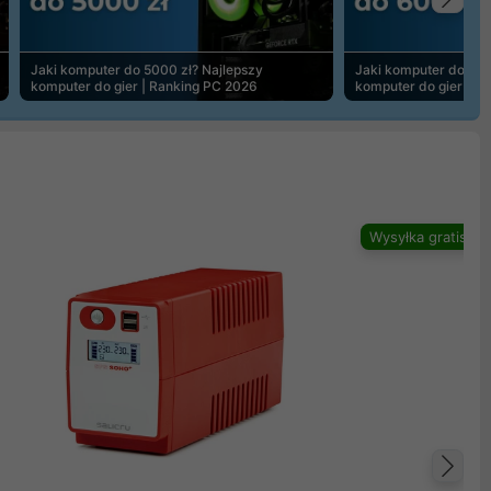
Na
Jaki komputer do 5000 zł? Najlepszy
Jaki komputer do 600
komputer do gier | Ranking PC 2026
komputer do gier | R
Wysyłka gratis
Na