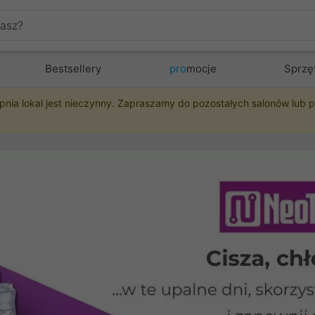
Bestsellery
pro
mocje
Sprzę
pnia lokal jest nieczynny. Zapraszamy do pozostałych salonów lub