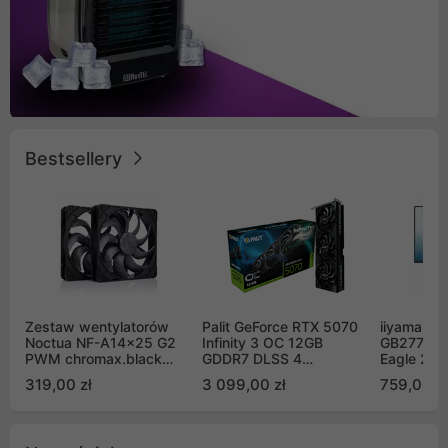
Bestsellery
Zestaw wentylatorów
Palit GeForce RTX 5070
iiyama G-
Noctua NF-A14x25 G2
Infinity 3 OC 12GB
GB2771QS
PWM chromax.black
GDDR7 DLSS 4
Eagle 27"
Sx2-PP Sterrox 140mm
(NE75070S19K9-
200Hz
319,00 zł
3 099,00 zł
759,00 zł
Push Pull (2szt)
GB2050S)