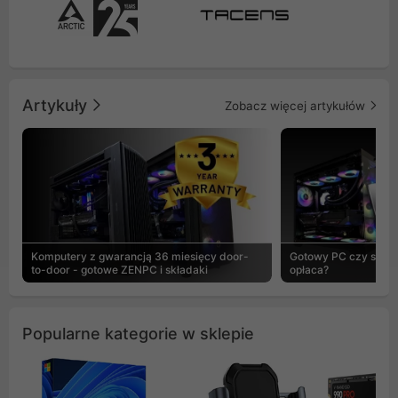
Artykuły
Zobacz więcej artykułów
Komputery z gwarancją 36 miesięcy door-
Gotowy PC czy skład
to-door - gotowe ZENPC i składaki
opłaca?
Popularne kategorie w sklepie