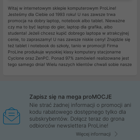
Witaj w internetowym sklepie komputerowym ProLine!
Jesteśmy dla Ciebie od 1993 roku! U nas zawsze trwa
promocja na dobry laptop, notebook albo tablet. Nieważne
czy ma to być laptop do gier, laptop dla grafika, albo
studenta! Jeżeli chcesz kupić dobrego laptopa w atrakcyjnej
cenie, to zapraszamy! U nas zawsze niskie ceny! Znajdzie się
też tablet i notebook do szkoły, tanio w promocji! Firma
ProLine produkuje wysokiej klasy komputery stacjonarne
Cyclone oraz ZenPC. Ponad 97% zamówień realizowane jest
tego samego dnia! Wielu naszych klientów chwali sobie nasze
myszki dla graczy i klawiatury mechaniczne. Posiadamy sieć
sklepów komputerowych na terenie kraju. W większości z
nich możesz odebrać zamówienie bez kosztów transportu.
Posiadamy sklep komputerowy w miastach takich jak
Wrocław, Poznań, Legnica, Katowice, Gliwice, Kalisz, Bytom,
Zapisz się na mega proMOCJE
Trzebnica, Opole. Szybka i profesjonalna obsługa!
Nie strać żadnej informacji o promocji ani
kodu rabatowego dostępnego tylko dla
ProLine to polska firma ze 100% polskim kapitałem. Działamy
subskrybentów. Dołącz teraz do grona
legalnie i płacimy podatki w naszym kraju! Posiadamy siedzibę
odbiorców newslettera ProLine!
główną w Mirkowie oraz salony na terenie kraju. Cała
komunikacja ze sklepem komputerowym ProLine jest
Więcej informacji
szyfrowana za pomocą technologii SSL. Nie sprzedajemy