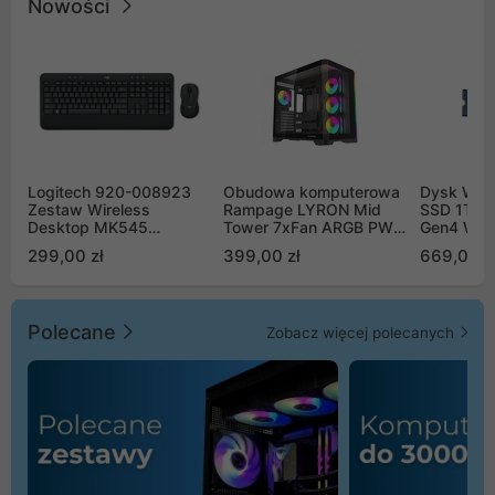
Nowości
Logitech 920-008923
Obudowa komputerowa
Dysk WD 
Zestaw Wireless
Rampage LYRON Mid
SSD 1TB 
Desktop MK545
Tower 7xFan ARGB PWM
Gen4 WD
Advanced
czarna
00CPE0
299,00 zł
399,00 zł
669,00 z
Polecane
Zobacz więcej polecanych