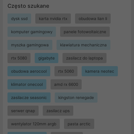
Często szukane
dysk ssd
karta nvidia rtx
obudowa lian li
komputer gamingowy
panele fotowoltaiczne
myszka gamingowa
klawiatura mechaniczna
rtx 5080
gigabyte
zasilacz do laptopa
obudowa aerocool
rtx 5060
kamera neotec
klimator onecool
amd rx 6600
zasilacze seasonic
kingston renegade
serwer qnap
zasilacz ups
wentylator 120mm argb
pasta arctic