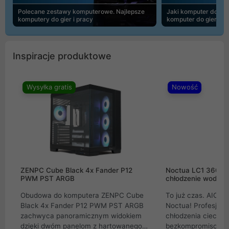
Polecane zestawy komputerowe. Najlepsze
Jaki komputer do 30
komputery do gier i pracy
komputer do gier | 
Inspiracje produktowe
Wysyłka gratis
Nowość
ZENPC Cube Black 4x Fander P12
Noctua LC1 360mm
PWM PST ARGB
chłodzenie wodne 
Obudowa do komputera ZENPC Cube
To już czas. AIO w
Black 4x Fander P12 PWM PST ARGB
Noctua! Profesjon
zachwyca panoramicznym widokiem
chłodzenia cieczą 
dzięki dwóm panelom z hartowanego
bezkompromisowe 