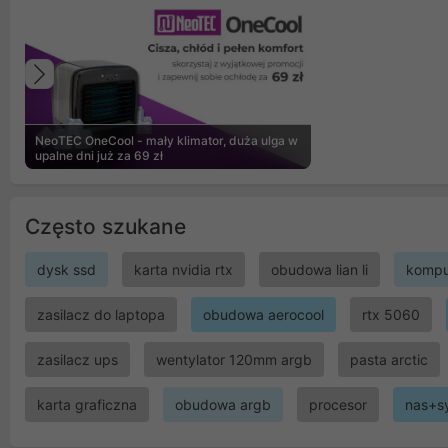
Poprzedni
NeoTEC OneCool - mały klimator, duża ulga w
upalne dni już za 69 zł
Często szukane
dysk ssd
karta nvidia rtx
obudowa lian li
kompu
zasilacz do laptopa
obudowa aerocool
rtx 5060
zasilacz ups
wentylator 120mm argb
pasta arctic
karta graficzna
obudowa argb
procesor
nas+s