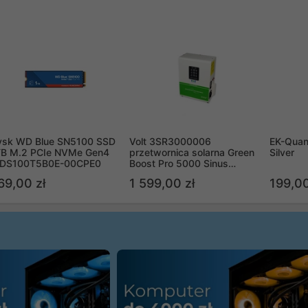
ysk WD Blue SN5100 SSD
Volt 3SR3000006
EK-Quan
TB M.2 PCIe NVMe Gen4
przetwornica solarna Green
Silver
DS100T5B0E-00CPE0
Boost Pro 5000 Sinus
Bypass
69,00 zł
1 599,00 zł
199,00