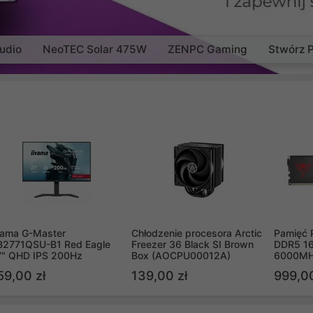
udio
NeoTEC Solar 475W
ZENPC Gaming
Stwórz 
yama G-Master
Chłodzenie procesora Arctic
Pamięć 
B2771QSU-B1 Red Eagle
Freezer 36 Black SI Brown
DDR5 16
7" QHD IPS 200Hz
Box (AOCPU00012A)
6000MH
PVV516
59,00 zł
139,00 zł
999,00