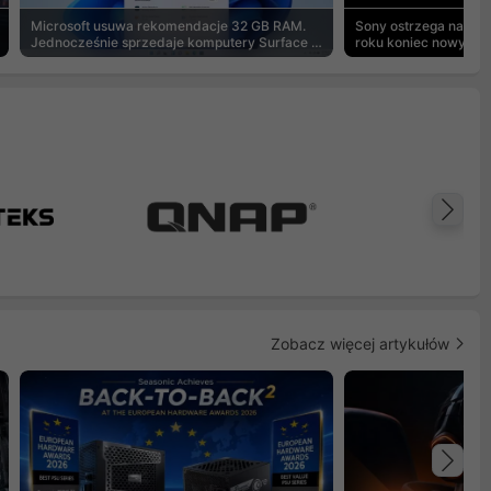
Microsoft usuwa rekomendacje 32 GB RAM.
Sony ostrzega na pu
Jednocześnie sprzedaje komputery Surface z
roku koniec nowych g
8 GB
Na
Zobacz więcej artykułów
Na