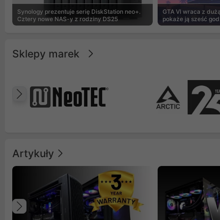
Synology prezentuje serię DiskStation neo+.
GTA VI wraca z dużą 
Cztery nowe NAS-y z rodziny DS25
pokaże ją sześć god
Sklepy marek
Poprzedni
Artykuły
Poprzedni