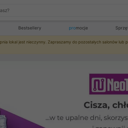
Bestsellery
pro
mocje
Sprzę
pnia lokal jest nieczynny. Zapraszamy do pozostałych salonów lub