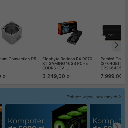
Na
tum Convection D5 -
Gigabyte Radeon RX 9070
Pamięć Crucia
XT GAMING 16GB PCI-E
(2x64GB) DD
GDDR6 (GV-
CP2K64G56C
R9070XTGAMING-16GD)
 zł
3 249,00 zł
7 999,00 zł
Zobacz więcej polecanych