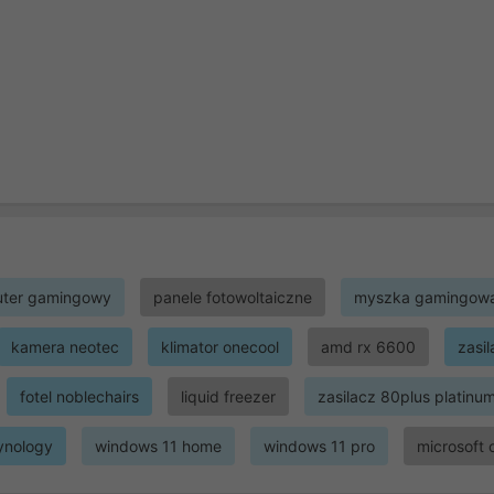
ter gamingowy
panele fotowoltaiczne
myszka gamingow
kamera neotec
klimator onecool
amd rx 6600
zasi
fotel noblechairs
liquid freezer
zasilacz 80plus platinu
ynology
windows 11 home
windows 11 pro
microsoft 