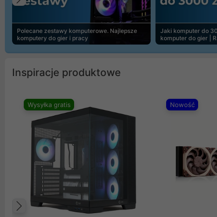
Poprzedni
Polecane zestawy komputerowe. Najlepsze
Jaki komputer do 30
komputery do gier i pracy
komputer do gier | 
Inspiracje produktowe
Wysyłka gratis
Nowość
Poprzedni