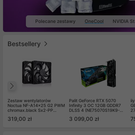
Polecane zestawy
OneCool
NVIDIA St
Bestsellery
Poprzedni
Zestaw wentylatorów
Palit GeForce RTX 5070
ii
Noctua NF-A14x25 G2 PWM
Infinity 3 OC 12GB GDDR7
G
chromax.black Sx2-PP
DLSS 4 (NE75070S19K9-
2
Sterrox 140mm Push Pull
GB2050S)
319,00 zł
3 099,00 zł
7
(2szt)