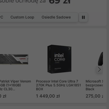
PC
Custom Loop
Osiedle Sadowe
Na
Patriot Viper Venom
Procesor Intel Core Ultra 7
Microsoft Xbox
GB (1x16GB)
270K Plus 5.5GHz LGA1851
bezprzewodo
z CL30
BOX
Black
G60C30
 zł
1 449,00 zł
275,00 zł