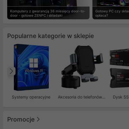
Komputery z gwarancją 36 miesięcy door-to-
Gotowy PC czy skład
door - gotowe ZENPC i składaki
opłaca?
Popularne kategorie w sklepie
Poprzedni
Systemy operacyjne
Akcesoria do telefonów GSM
Dysk S
Promocje