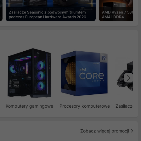
Zasilacze Seasonic z podwójnym triumfem
AMD Ryzen 7 5800X3
podczas European Hardware Awards 2026
AM4 i DDR4
Na
Komputery gamingowe
Procesory komputerowe
Zasilacze d
Zobacz więcej promocji