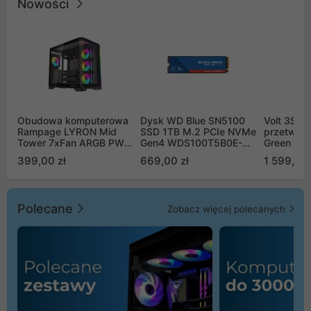
Nowości
Obudowa komputerowa
Dysk WD Blue SN5100
Volt 3SR
Rampage LYRON Mid
SSD 1TB M.2 PCIe NVMe
przetworn
Tower 7xFan ARGB PWM
Gen4 WDS100T5B0E-
Green Boo
czarna
00CPE0
Sinus Byp
399,00 zł
669,00 zł
1 599,00 
Polecane
Zobacz więcej polecanych