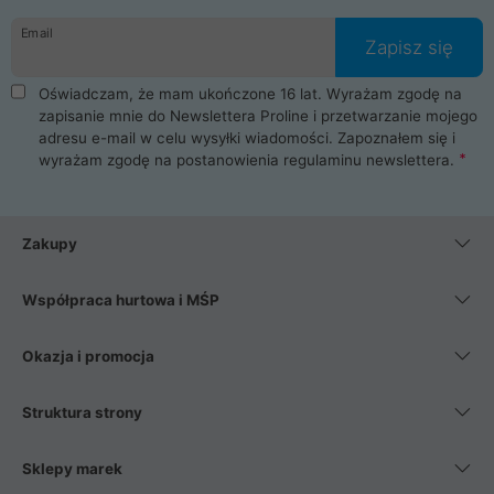
danych osobowych. Dlatego zakup notebooka albo laptopa w
Email
ProLine to czysta przyjemność i pełne bezpieczeństwo.
Zapisz się
Zaopatrzysz się u nas w akcesoria i części komputerowe
takie jak procesory, karty graficzne, płyty główne, pamięci,
Oświadczam, że mam ukończone 16 lat. Wyrażam zgodę na
dyski SSD, M.2 oraz HDD. Nasi pracownicy pomogą Ci wybrać
zapisanie mnie do Newslettera Proline i przetwarzanie mojego
najlepszy zasilacz komputerowy oraz obudowę do komputera.
adresu e-mail w celu wysyłki wiadomości. Zapoznałem się i
Poza komputerami mamy również najlepsze na rynku
wyrażam zgodę na postanowienia
regulaminu newslettera
.
Smartfony takich producentów jak Xiaomi, Apple, Samsung i
Huawei. Jeżeli chcesz, aby Twój komputer pracował cicho,
posiadamy szeroką gamę chłodzenia procesora, oraz ciche
wentylatory. Na koniec mając już to wszystko, możesz
Zakupy
wybrać idealny fotel gamingowy.
Współpraca hurtowa i MŚP
Okazja i promocja
Struktura strony
Sklepy marek