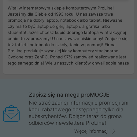
Witaj w internetowym sklepie komputerowym ProLine!
Jesteśmy dla Ciebie od 1993 roku! U nas zawsze trwa
promocja na dobry laptop, notebook albo tablet. Nieważne
czy ma to być laptop do gier, laptop dla grafika, albo
studenta! Jeżeli chcesz kupić dobrego laptopa w atrakcyjnej
cenie, to zapraszamy! U nas zawsze niskie ceny! Znajdzie się
też tablet i notebook do szkoły, tanio w promocji! Firma
ProLine produkuje wysokiej klasy komputery stacjonarne
Cyclone oraz ZenPC. Ponad 97% zamówień realizowane jest
tego samego dnia! Wielu naszych klientów chwali sobie nasze
myszki dla graczy i klawiatury mechaniczne. Posiadamy sieć
sklepów komputerowych na terenie kraju. W większości z
nich możesz odebrać zamówienie bez kosztów transportu.
Posiadamy sklep komputerowy w miastach takich jak
Wrocław, Poznań, Legnica, Katowice, Gliwice, Kalisz, Bytom,
Zapisz się na mega proMOCJE
Trzebnica, Opole. Szybka i profesjonalna obsługa!
Nie strać żadnej informacji o promocji ani
kodu rabatowego dostępnego tylko dla
ProLine to polska firma ze 100% polskim kapitałem. Działamy
subskrybentów. Dołącz teraz do grona
legalnie i płacimy podatki w naszym kraju! Posiadamy siedzibę
odbiorców newslettera ProLine!
główną w Mirkowie oraz salony na terenie kraju. Cała
komunikacja ze sklepem komputerowym ProLine jest
Więcej informacji
szyfrowana za pomocą technologii SSL. Nie sprzedajemy