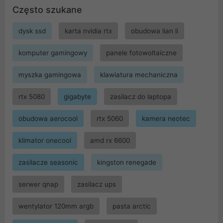
Często szukane
dysk ssd
karta nvidia rtx
obudowa lian li
komputer gamingowy
panele fotowoltaiczne
myszka gamingowa
klawiatura mechaniczna
rtx 5080
gigabyte
zasilacz do laptopa
obudowa aerocool
rtx 5060
kamera neotec
klimator onecool
amd rx 6600
zasilacze seasonic
kingston renegade
serwer qnap
zasilacz ups
wentylator 120mm argb
pasta arctic