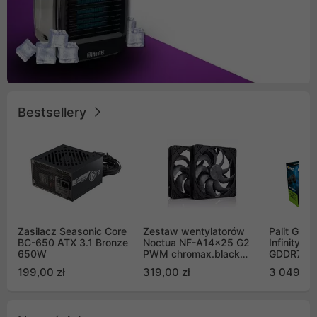
Bestsellery
Zasilacz Seasonic Core
Zestaw wentylatorów
Palit GeF
BC-650 ATX 3.1 Bronze
Noctua NF-A14x25 G2
Infinity 3
650W
PWM chromax.black
GDDR7 DL
Sx2-PP Sterrox 140mm
(NE75070
199,00 zł
319,00 zł
3 049,00
Push Pull (2szt)
GB2050S