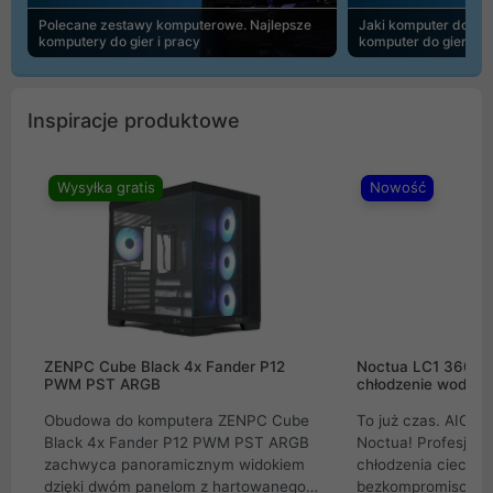
Polecane zestawy komputerowe. Najlepsze
Jaki komputer do 30
komputery do gier i pracy
komputer do gier | 
Inspiracje produktowe
Wysyłka gratis
Nowość
ZENPC Cube Black 4x Fander P12
Noctua LC1 360mm
PWM PST ARGB
chłodzenie wodne 
Obudowa do komputera ZENPC Cube
To już czas. AIO w
Black 4x Fander P12 PWM PST ARGB
Noctua! Profesjon
zachwyca panoramicznym widokiem
chłodzenia cieczą 
dzięki dwóm panelom z hartowanego
bezkompromisowe 