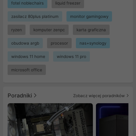
fotel noblechairs
liquid freezer
zasilacz 80plus platinum
monitor gamingowy
ryzen
komputer zenpc
karta graficzna
obudowa argb
procesor
nas+synology
windows 11 home
windows 11 pro
microsoft office
Poradniki
Zobacz więcej poradników