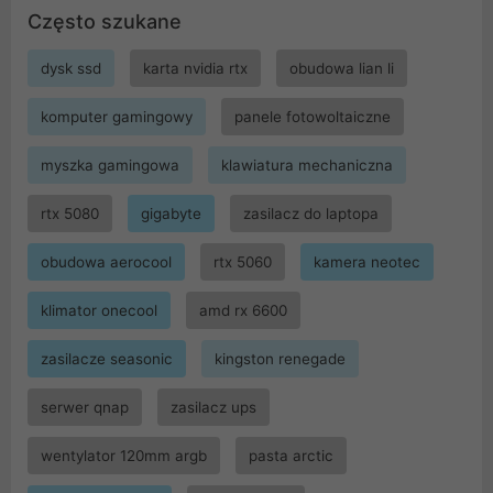
Często szukane
dysk ssd
karta nvidia rtx
obudowa lian li
komputer gamingowy
panele fotowoltaiczne
myszka gamingowa
klawiatura mechaniczna
rtx 5080
gigabyte
zasilacz do laptopa
obudowa aerocool
rtx 5060
kamera neotec
klimator onecool
amd rx 6600
zasilacze seasonic
kingston renegade
serwer qnap
zasilacz ups
wentylator 120mm argb
pasta arctic