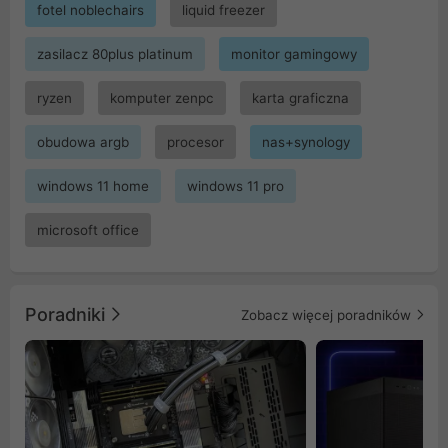
fotel noblechairs
liquid freezer
zasilacz 80plus platinum
monitor gamingowy
ryzen
komputer zenpc
karta graficzna
obudowa argb
procesor
nas+synology
windows 11 home
windows 11 pro
microsoft office
Poradniki
Zobacz więcej poradników