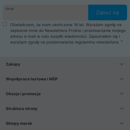
danych osobowych. Dlatego zakup notebooka albo laptopa w
Email
ProLine to czysta przyjemność i pełne bezpieczeństwo.
Zapisz się
Zaopatrzysz się u nas w akcesoria i części komputerowe
takie jak procesory, karty graficzne, płyty główne, pamięci,
Oświadczam, że mam ukończone 16 lat. Wyrażam zgodę na
dyski SSD, M.2 oraz HDD. Nasi pracownicy pomogą Ci wybrać
zapisanie mnie do Newslettera Proline i przetwarzanie mojego
najlepszy zasilacz komputerowy oraz obudowę do komputera.
adresu e-mail w celu wysyłki wiadomości. Zapoznałem się i
Poza komputerami mamy również najlepsze na rynku
wyrażam zgodę na postanowienia
regulaminu newslettera
.
Smartfony takich producentów jak Xiaomi, Apple, Samsung i
Huawei. Jeżeli chcesz, aby Twój komputer pracował cicho,
posiadamy szeroką gamę chłodzenia procesora, oraz ciche
wentylatory. Na koniec mając już to wszystko, możesz
Zakupy
wybrać idealny fotel gamingowy.
Współpraca hurtowa i MŚP
Okazja i promocja
Struktura strony
Sklepy marek