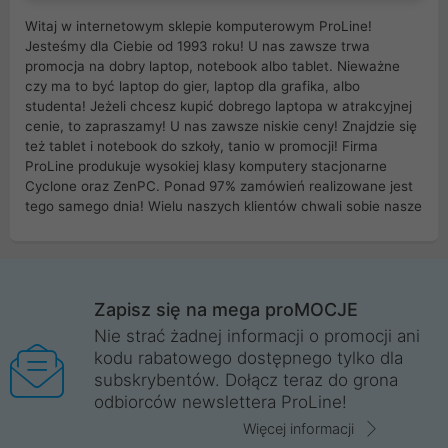
Witaj w internetowym sklepie komputerowym ProLine!
Jesteśmy dla Ciebie od 1993 roku! U nas zawsze trwa
promocja na dobry laptop, notebook albo tablet. Nieważne
czy ma to być laptop do gier, laptop dla grafika, albo
studenta! Jeżeli chcesz kupić dobrego laptopa w atrakcyjnej
cenie, to zapraszamy! U nas zawsze niskie ceny! Znajdzie się
też tablet i notebook do szkoły, tanio w promocji! Firma
ProLine produkuje wysokiej klasy komputery stacjonarne
Cyclone oraz ZenPC. Ponad 97% zamówień realizowane jest
tego samego dnia! Wielu naszych klientów chwali sobie nasze
myszki dla graczy i klawiatury mechaniczne. Posiadamy sieć
sklepów komputerowych na terenie kraju. W większości z
nich możesz odebrać zamówienie bez kosztów transportu.
Posiadamy sklep komputerowy w miastach takich jak
Wrocław, Poznań, Legnica, Katowice, Gliwice, Kalisz, Bytom,
Zapisz się na mega proMOCJE
Trzebnica, Opole. Szybka i profesjonalna obsługa!
Nie strać żadnej informacji o promocji ani
kodu rabatowego dostępnego tylko dla
ProLine to polska firma ze 100% polskim kapitałem. Działamy
subskrybentów. Dołącz teraz do grona
legalnie i płacimy podatki w naszym kraju! Posiadamy siedzibę
odbiorców newslettera ProLine!
główną w Mirkowie oraz salony na terenie kraju. Cała
komunikacja ze sklepem komputerowym ProLine jest
Więcej informacji
szyfrowana za pomocą technologii SSL. Nie sprzedajemy