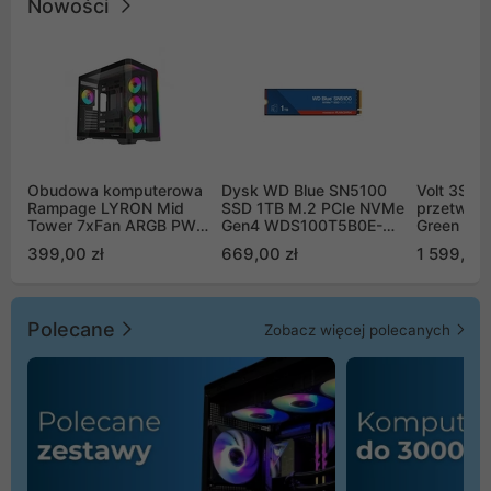
Nowości
Obudowa komputerowa
Dysk WD Blue SN5100
Volt 3SR
Rampage LYRON Mid
SSD 1TB M.2 PCIe NVMe
przetworn
Tower 7xFan ARGB PWM
Gen4 WDS100T5B0E-
Green Boo
czarna
00CPE0
Sinus Byp
399,00 zł
669,00 zł
1 599,00 
Polecane
Zobacz więcej polecanych