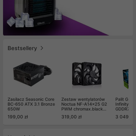
Bestsellery
Zasilacz Seasonic Core
Zestaw wentylatorów
Palit GeF
BC-650 ATX 3.1 Bronze
Noctua NF-A14x25 G2
Infinity 3
650W
PWM chromax.black
GDDR7 DL
Sx2-PP Sterrox 140mm
(NE75070
199,00 zł
319,00 zł
3 049,00
Push Pull (2szt)
GB2050S