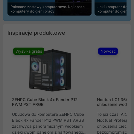
Polecane zestawy komputerowe. Najlepsze
Jaki komputer do 30
komputery do gier i pracy
komputer do gier | 
Inspiracje produktowe
Wysyłka gratis
Nowość
ZENPC Cube Black 4x Fander P12
Noctua LC1 360mm
PWM PST ARGB
chłodzenie wodne 
Obudowa do komputera ZENPC Cube
To już czas. AIO w
Black 4x Fander P12 PWM PST ARGB
Noctua! Profesjon
zachwyca panoramicznym widokiem
chłodzenia cieczą 
dzięki dwóm panelom z hartowanego
bezkompromisowe 