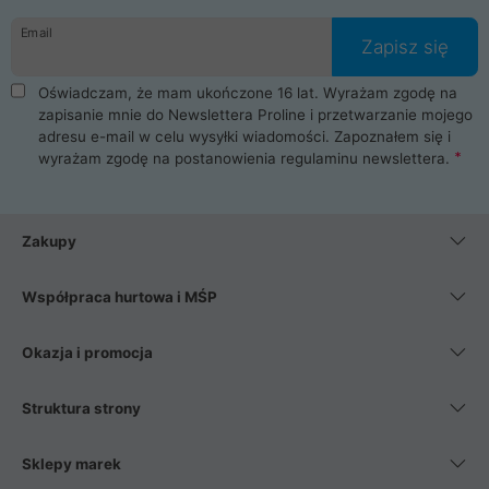
danych osobowych. Dlatego zakup notebooka albo laptopa w
Email
ProLine to czysta przyjemność i pełne bezpieczeństwo.
Zapisz się
Zaopatrzysz się u nas w akcesoria i części komputerowe
takie jak procesory, karty graficzne, płyty główne, pamięci,
Oświadczam, że mam ukończone 16 lat. Wyrażam zgodę na
dyski SSD, M.2 oraz HDD. Nasi pracownicy pomogą Ci wybrać
zapisanie mnie do Newslettera Proline i przetwarzanie mojego
najlepszy zasilacz komputerowy oraz obudowę do komputera.
adresu e-mail w celu wysyłki wiadomości. Zapoznałem się i
Poza komputerami mamy również najlepsze na rynku
wyrażam zgodę na postanowienia
regulaminu newslettera
.
Smartfony takich producentów jak Xiaomi, Apple, Samsung i
Huawei. Jeżeli chcesz, aby Twój komputer pracował cicho,
posiadamy szeroką gamę chłodzenia procesora, oraz ciche
wentylatory. Na koniec mając już to wszystko, możesz
Zakupy
wybrać idealny fotel gamingowy.
Współpraca hurtowa i MŚP
Okazja i promocja
Struktura strony
Sklepy marek