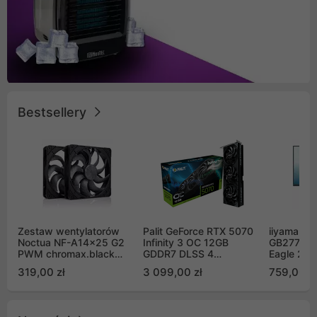
Bestsellery
Zestaw wentylatorów
Palit GeForce RTX 5070
iiyama G-
Noctua NF-A14x25 G2
Infinity 3 OC 12GB
GB2771QS
PWM chromax.black
GDDR7 DLSS 4
Eagle 27"
Sx2-PP Sterrox 140mm
(NE75070S19K9-
200Hz
319,00 zł
3 099,00 zł
759,00 zł
Push Pull (2szt)
GB2050S)