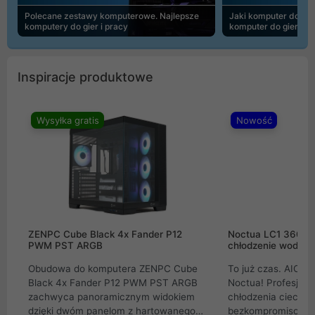
Polecane zestawy komputerowe. Najlepsze
Jaki komputer do 30
komputery do gier i pracy
komputer do gier | 
Inspiracje produktowe
Wysyłka gratis
Nowość
ZENPC Cube Black 4x Fander P12
Noctua LC1 360mm
PWM PST ARGB
chłodzenie wodne 
Obudowa do komputera ZENPC Cube
To już czas. AIO w
Black 4x Fander P12 PWM PST ARGB
Noctua! Profesjon
zachwyca panoramicznym widokiem
chłodzenia cieczą 
dzięki dwóm panelom z hartowanego
bezkompromisowe 