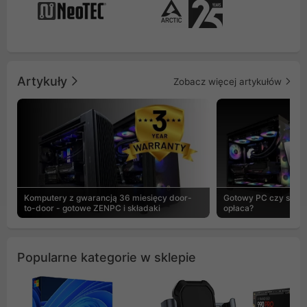
Artykuły
Zobacz więcej artykułów
Komputery z gwarancją 36 miesięcy door-
Gotowy PC czy skład
to-door - gotowe ZENPC i składaki
opłaca?
Popularne kategorie w sklepie