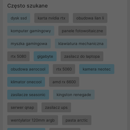
Często szukane
dysk ssd
karta nvidia rtx
obudowa lian li
komputer gamingowy
panele fotowoltaiczne
myszka gamingowa
klawiatura mechaniczna
rtx 5080
gigabyte
zasilacz do laptopa
obudowa aerocool
rtx 5060
kamera neotec
klimator onecool
amd rx 6600
zasilacze seasonic
kingston renegade
serwer qnap
zasilacz ups
wentylator 120mm argb
pasta arctic