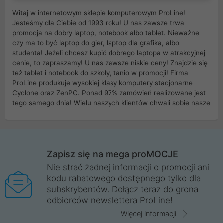
Witaj w internetowym sklepie komputerowym ProLine!
Jesteśmy dla Ciebie od 1993 roku! U nas zawsze trwa
promocja na dobry laptop, notebook albo tablet. Nieważne
czy ma to być laptop do gier, laptop dla grafika, albo
studenta! Jeżeli chcesz kupić dobrego laptopa w atrakcyjnej
cenie, to zapraszamy! U nas zawsze niskie ceny! Znajdzie się
też tablet i notebook do szkoły, tanio w promocji! Firma
ProLine produkuje wysokiej klasy komputery stacjonarne
Cyclone oraz ZenPC. Ponad 97% zamówień realizowane jest
tego samego dnia! Wielu naszych klientów chwali sobie nasze
myszki dla graczy i klawiatury mechaniczne. Posiadamy sieć
sklepów komputerowych na terenie kraju. W większości z
nich możesz odebrać zamówienie bez kosztów transportu.
Posiadamy sklep komputerowy w miastach takich jak
Wrocław, Poznań, Legnica, Katowice, Gliwice, Kalisz, Bytom,
Zapisz się na mega proMOCJE
Trzebnica, Opole. Szybka i profesjonalna obsługa!
Nie strać żadnej informacji o promocji ani
kodu rabatowego dostępnego tylko dla
ProLine to polska firma ze 100% polskim kapitałem. Działamy
subskrybentów. Dołącz teraz do grona
legalnie i płacimy podatki w naszym kraju! Posiadamy siedzibę
odbiorców newslettera ProLine!
główną w Mirkowie oraz salony na terenie kraju. Cała
komunikacja ze sklepem komputerowym ProLine jest
Więcej informacji
szyfrowana za pomocą technologii SSL. Nie sprzedajemy