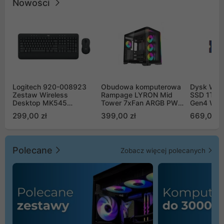
Nowości
Logitech 920-008923
Obudowa komputerowa
Dysk WD 
Zestaw Wireless
Rampage LYRON Mid
SSD 1TB 
Desktop MK545
Tower 7xFan ARGB PWM
Gen4 WD
Advanced
czarna
00CPE0
299,00 zł
399,00 zł
669,00 z
Polecane
Zobacz więcej polecanych