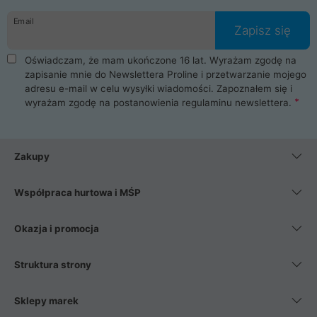
danych osobowych. Dlatego zakup notebooka albo laptopa w
Email
ProLine to czysta przyjemność i pełne bezpieczeństwo.
Zapisz się
Zaopatrzysz się u nas w akcesoria i części komputerowe
takie jak procesory, karty graficzne, płyty główne, pamięci,
Oświadczam, że mam ukończone 16 lat. Wyrażam zgodę na
dyski SSD, M.2 oraz HDD. Nasi pracownicy pomogą Ci wybrać
zapisanie mnie do Newslettera Proline i przetwarzanie mojego
najlepszy zasilacz komputerowy oraz obudowę do komputera.
adresu e-mail w celu wysyłki wiadomości. Zapoznałem się i
Poza komputerami mamy również najlepsze na rynku
wyrażam zgodę na postanowienia
regulaminu newslettera
.
Smartfony takich producentów jak Xiaomi, Apple, Samsung i
Huawei. Jeżeli chcesz, aby Twój komputer pracował cicho,
posiadamy szeroką gamę chłodzenia procesora, oraz ciche
wentylatory. Na koniec mając już to wszystko, możesz
Zakupy
wybrać idealny fotel gamingowy.
Współpraca hurtowa i MŚP
Okazja i promocja
Struktura strony
Sklepy marek