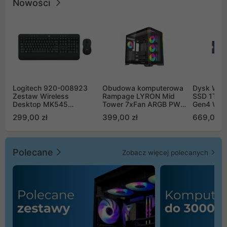
Nowości
Logitech 920-008923
Obudowa komputerowa
Dysk WD 
Zestaw Wireless
Rampage LYRON Mid
SSD 1TB 
Desktop MK545
Tower 7xFan ARGB PWM
Gen4 WD
Advanced
czarna
00CPE0
299,00 zł
399,00 zł
669,00 z
Polecane
Zobacz więcej polecanych