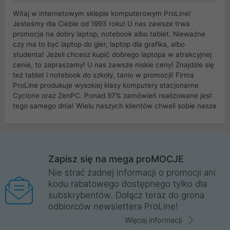
Witaj w internetowym sklepie komputerowym ProLine!
Jesteśmy dla Ciebie od 1993 roku! U nas zawsze trwa
promocja na dobry laptop, notebook albo tablet. Nieważne
czy ma to być laptop do gier, laptop dla grafika, albo
studenta! Jeżeli chcesz kupić dobrego laptopa w atrakcyjnej
cenie, to zapraszamy! U nas zawsze niskie ceny! Znajdzie się
też tablet i notebook do szkoły, tanio w promocji! Firma
ProLine produkuje wysokiej klasy komputery stacjonarne
Cyclone oraz ZenPC. Ponad 97% zamówień realizowane jest
tego samego dnia! Wielu naszych klientów chwali sobie nasze
myszki dla graczy i klawiatury mechaniczne. Posiadamy sieć
sklepów komputerowych na terenie kraju. W większości z
nich możesz odebrać zamówienie bez kosztów transportu.
Posiadamy sklep komputerowy w miastach takich jak
Wrocław, Poznań, Legnica, Katowice, Gliwice, Kalisz, Bytom,
Zapisz się na mega proMOCJE
Trzebnica, Opole. Szybka i profesjonalna obsługa!
Nie strać żadnej informacji o promocji ani
kodu rabatowego dostępnego tylko dla
ProLine to polska firma ze 100% polskim kapitałem. Działamy
subskrybentów. Dołącz teraz do grona
legalnie i płacimy podatki w naszym kraju! Posiadamy siedzibę
odbiorców newslettera ProLine!
główną w Mirkowie oraz salony na terenie kraju. Cała
komunikacja ze sklepem komputerowym ProLine jest
Więcej informacji
szyfrowana za pomocą technologii SSL. Nie sprzedajemy