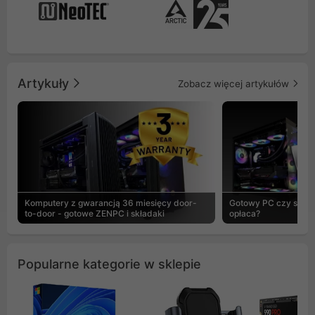
Artykuły
Zobacz więcej artykułów
Komputery z gwarancją 36 miesięcy door-
Gotowy PC czy skład
to-door - gotowe ZENPC i składaki
opłaca?
Popularne kategorie w sklepie