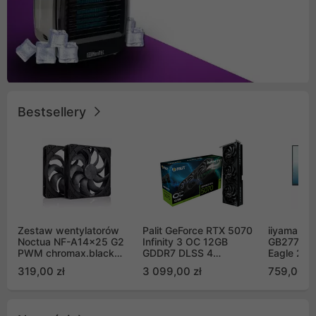
Bestsellery
Zestaw wentylatorów
Palit GeForce RTX 5070
iiyama G-
Noctua NF-A14x25 G2
Infinity 3 OC 12GB
GB2771QS
PWM chromax.black
GDDR7 DLSS 4
Eagle 27"
Sx2-PP Sterrox 140mm
(NE75070S19K9-
200Hz
319,00 zł
3 099,00 zł
759,00 zł
Push Pull (2szt)
GB2050S)