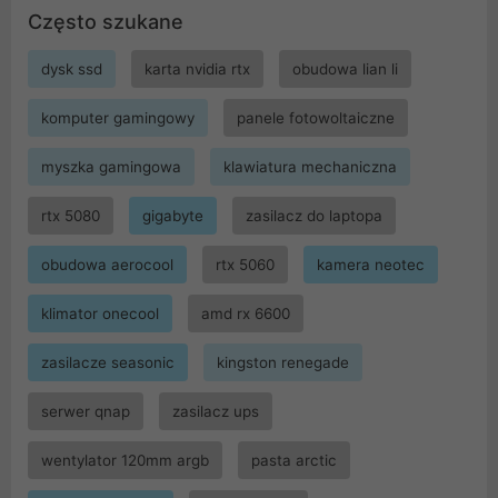
Często szukane
dysk ssd
karta nvidia rtx
obudowa lian li
komputer gamingowy
panele fotowoltaiczne
myszka gamingowa
klawiatura mechaniczna
rtx 5080
gigabyte
zasilacz do laptopa
obudowa aerocool
rtx 5060
kamera neotec
klimator onecool
amd rx 6600
zasilacze seasonic
kingston renegade
serwer qnap
zasilacz ups
wentylator 120mm argb
pasta arctic