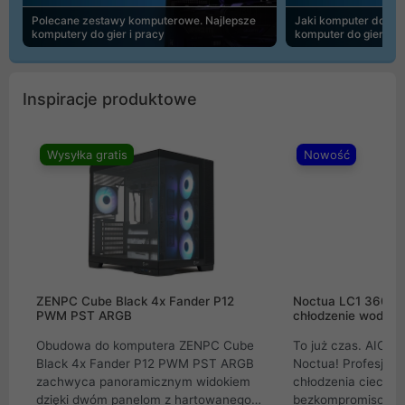
Polecane zestawy komputerowe. Najlepsze
Jaki komputer do 30
komputery do gier i pracy
komputer do gier | 
Inspiracje produktowe
Wysyłka gratis
Nowość
ZENPC Cube Black 4x Fander P12
Noctua LC1 360mm
PWM PST ARGB
chłodzenie wodne 
Obudowa do komputera ZENPC Cube
To już czas. AIO w
Black 4x Fander P12 PWM PST ARGB
Noctua! Profesjon
zachwyca panoramicznym widokiem
chłodzenia cieczą 
dzięki dwóm panelom z hartowanego
bezkompromisowe 