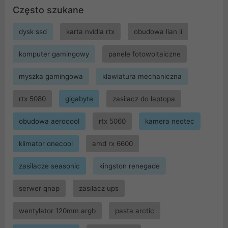
Często szukane
dysk ssd
karta nvidia rtx
obudowa lian li
komputer gamingowy
panele fotowoltaiczne
myszka gamingowa
klawiatura mechaniczna
rtx 5080
gigabyte
zasilacz do laptopa
obudowa aerocool
rtx 5060
kamera neotec
klimator onecool
amd rx 6600
zasilacze seasonic
kingston renegade
serwer qnap
zasilacz ups
wentylator 120mm argb
pasta arctic