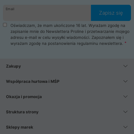
danych osobowych. Dlatego zakup notebooka albo laptopa w
Email
ProLine to czysta przyjemność i pełne bezpieczeństwo.
Zapisz się
Zaopatrzysz się u nas w akcesoria i części komputerowe
takie jak procesory, karty graficzne, płyty główne, pamięci,
Oświadczam, że mam ukończone 16 lat. Wyrażam zgodę na
dyski SSD, M.2 oraz HDD. Nasi pracownicy pomogą Ci wybrać
zapisanie mnie do Newslettera Proline i przetwarzanie mojego
najlepszy zasilacz komputerowy oraz obudowę do komputera.
adresu e-mail w celu wysyłki wiadomości. Zapoznałem się i
Poza komputerami mamy również najlepsze na rynku
wyrażam zgodę na postanowienia
regulaminu newslettera
.
Smartfony takich producentów jak Xiaomi, Apple, Samsung i
Huawei. Jeżeli chcesz, aby Twój komputer pracował cicho,
posiadamy szeroką gamę chłodzenia procesora, oraz ciche
wentylatory. Na koniec mając już to wszystko, możesz
Zakupy
wybrać idealny fotel gamingowy.
Współpraca hurtowa i MŚP
Okazja i promocja
Struktura strony
Sklepy marek