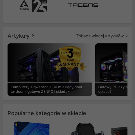
Artykuły
Zobacz więcej artykułów
Komputery z gwarancją 36 miesięcy door-
Gotowy PC czy skład
to-door - gotowe ZENPC i składaki
opłaca?
Popularne kategorie w sklepie