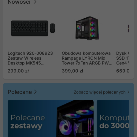
Nowości
Logitech 920-008923
Obudowa komputerowa
Dysk WD 
Zestaw Wireless
Rampage LYRON Mid
SSD 1TB 
Desktop MK545
Tower 7xFan ARGB PWM
Gen4 WD
Advanced
czarna
00CPE0
299,00 zł
399,00 zł
669,00 z
Polecane
Zobacz więcej polecanych