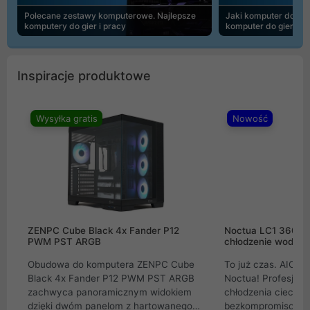
Polecane zestawy komputerowe. Najlepsze
Jaki komputer do 30
komputery do gier i pracy
komputer do gier | 
Inspiracje produktowe
Wysyłka gratis
Nowość
ZENPC Cube Black 4x Fander P12
Noctua LC1 360mm
PWM PST ARGB
chłodzenie wodne 
Obudowa do komputera ZENPC Cube
To już czas. AIO w
Black 4x Fander P12 PWM PST ARGB
Noctua! Profesjon
zachwyca panoramicznym widokiem
chłodzenia cieczą 
dzięki dwóm panelom z hartowanego
bezkompromisowe 