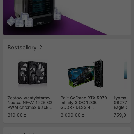
Bestsellery
Zestaw wentylatorów
Palit GeForce RTX 5070
iiyama G-
Noctua NF-A14x25 G2
Infinity 3 OC 12GB
GB2771QS
PWM chromax.black
GDDR7 DLSS 4
Eagle 27"
Sx2-PP Sterrox 140mm
(NE75070S19K9-
200Hz
319,00 zł
3 099,00 zł
759,00 zł
Push Pull (2szt)
GB2050S)