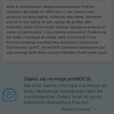
Witaj w internetowym sklepie komputerowym ProLine!
Jesteśmy dla Ciebie od 1993 roku! U nas zawsze trwa
promocja na dobry laptop, notebook albo tablet. Nieważne
czy ma to być laptop do gier, laptop dla grafika, albo
studenta! Jeżeli chcesz kupić dobrego laptopa w atrakcyjnej
cenie, to zapraszamy! U nas zawsze niskie ceny! Znajdzie się
też tablet i notebook do szkoły, tanio w promocji! Firma
ProLine produkuje wysokiej klasy komputery stacjonarne
Cyclone oraz ZenPC. Ponad 97% zamówień realizowane jest
tego samego dnia! Wielu naszych klientów chwali sobie nasze
myszki dla graczy i klawiatury mechaniczne. Posiadamy sieć
sklepów komputerowych na terenie kraju. W większości z
nich możesz odebrać zamówienie bez kosztów transportu.
Posiadamy sklep komputerowy w miastach takich jak
Wrocław, Poznań, Legnica, Katowice, Gliwice, Kalisz, Bytom,
Zapisz się na mega proMOCJE
Trzebnica, Opole. Szybka i profesjonalna obsługa!
Nie strać żadnej informacji o promocji ani
kodu rabatowego dostępnego tylko dla
ProLine to polska firma ze 100% polskim kapitałem. Działamy
subskrybentów. Dołącz teraz do grona
legalnie i płacimy podatki w naszym kraju! Posiadamy siedzibę
odbiorców newslettera ProLine!
główną w Mirkowie oraz salony na terenie kraju. Cała
komunikacja ze sklepem komputerowym ProLine jest
Więcej informacji
szyfrowana za pomocą technologii SSL. Nie sprzedajemy