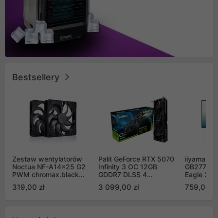
Bestsellery
Zestaw wentylatorów
Palit GeForce RTX 5070
iiyama G-
Noctua NF-A14x25 G2
Infinity 3 OC 12GB
GB2771QS
PWM chromax.black
GDDR7 DLSS 4
Eagle 27"
Sx2-PP Sterrox 140mm
(NE75070S19K9-
200Hz
319,00 zł
3 099,00 zł
759,00 zł
Push Pull (2szt)
GB2050S)