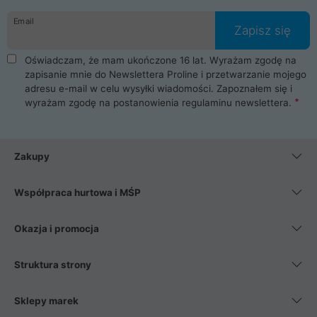
danych osobowych. Dlatego zakup notebooka albo laptopa w
Email
ProLine to czysta przyjemność i pełne bezpieczeństwo.
Zapisz się
Zaopatrzysz się u nas w akcesoria i części komputerowe
takie jak procesory, karty graficzne, płyty główne, pamięci,
Oświadczam, że mam ukończone 16 lat. Wyrażam zgodę na
dyski SSD, M.2 oraz HDD. Nasi pracownicy pomogą Ci wybrać
zapisanie mnie do Newslettera Proline i przetwarzanie mojego
najlepszy zasilacz komputerowy oraz obudowę do komputera.
adresu e-mail w celu wysyłki wiadomości. Zapoznałem się i
Poza komputerami mamy również najlepsze na rynku
wyrażam zgodę na postanowienia
regulaminu newslettera
.
Smartfony takich producentów jak Xiaomi, Apple, Samsung i
Huawei. Jeżeli chcesz, aby Twój komputer pracował cicho,
posiadamy szeroką gamę chłodzenia procesora, oraz ciche
wentylatory. Na koniec mając już to wszystko, możesz
Zakupy
wybrać idealny fotel gamingowy.
Współpraca hurtowa i MŚP
Okazja i promocja
Struktura strony
Sklepy marek