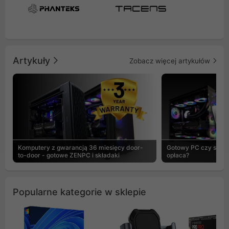
Artykuły
Zobacz więcej artykułów
Komputery z gwarancją 36 miesięcy door-
Gotowy PC czy skład
to-door - gotowe ZENPC i składaki
opłaca?
Popularne kategorie w sklepie