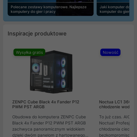
Polecane zestawy komputerowe. Najlepsze
Jaki komputer do 30
komputery do gier i pracy
komputer do gier | 
Inspiracje produktowe
Wysyłka gratis
Nowość
ZENPC Cube Black 4x Fander P12
Noctua LC1 360mm
PWM PST ARGB
chłodzenie wodne 
Obudowa do komputera ZENPC Cube
To już czas. AIO w
Black 4x Fander P12 PWM PST ARGB
Noctua! Profesjon
zachwyca panoramicznym widokiem
chłodzenia cieczą 
dzięki dwóm panelom z hartowanego
bezkompromisowe 