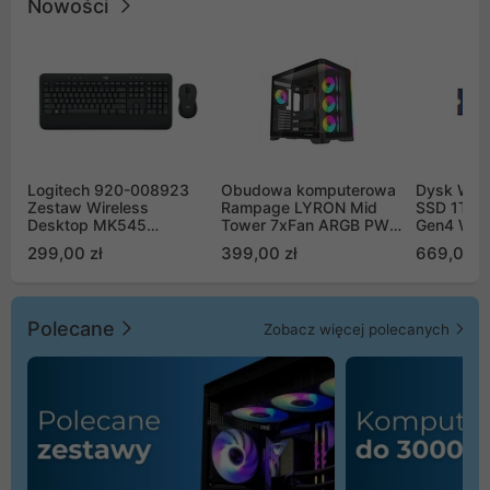
Nowości
Logitech 920-008923
Obudowa komputerowa
Dysk WD 
Zestaw Wireless
Rampage LYRON Mid
SSD 1TB 
Desktop MK545
Tower 7xFan ARGB PWM
Gen4 WD
Advanced
czarna
00CPE0
299,00 zł
399,00 zł
669,00 z
Polecane
Zobacz więcej polecanych