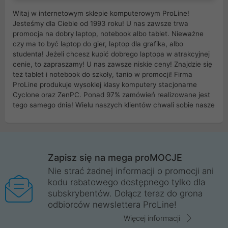
Witaj w internetowym sklepie komputerowym ProLine!
Jesteśmy dla Ciebie od 1993 roku! U nas zawsze trwa
promocja na dobry laptop, notebook albo tablet. Nieważne
czy ma to być laptop do gier, laptop dla grafika, albo
studenta! Jeżeli chcesz kupić dobrego laptopa w atrakcyjnej
cenie, to zapraszamy! U nas zawsze niskie ceny! Znajdzie się
też tablet i notebook do szkoły, tanio w promocji! Firma
ProLine produkuje wysokiej klasy komputery stacjonarne
Cyclone oraz ZenPC. Ponad 97% zamówień realizowane jest
tego samego dnia! Wielu naszych klientów chwali sobie nasze
myszki dla graczy i klawiatury mechaniczne. Posiadamy sieć
sklepów komputerowych na terenie kraju. W większości z
nich możesz odebrać zamówienie bez kosztów transportu.
Posiadamy sklep komputerowy w miastach takich jak
Wrocław, Poznań, Legnica, Katowice, Gliwice, Kalisz, Bytom,
Zapisz się na mega proMOCJE
Trzebnica, Opole. Szybka i profesjonalna obsługa!
Nie strać żadnej informacji o promocji ani
kodu rabatowego dostępnego tylko dla
ProLine to polska firma ze 100% polskim kapitałem. Działamy
subskrybentów. Dołącz teraz do grona
legalnie i płacimy podatki w naszym kraju! Posiadamy siedzibę
odbiorców newslettera ProLine!
główną w Mirkowie oraz salony na terenie kraju. Cała
komunikacja ze sklepem komputerowym ProLine jest
Więcej informacji
szyfrowana za pomocą technologii SSL. Nie sprzedajemy