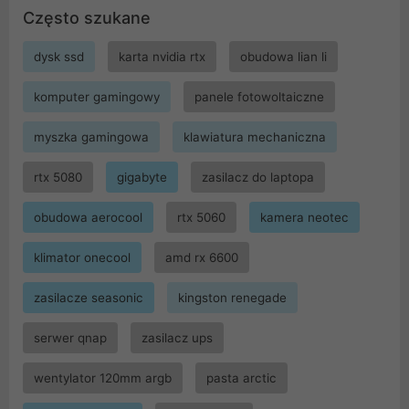
Często szukane
dysk ssd
karta nvidia rtx
obudowa lian li
komputer gamingowy
panele fotowoltaiczne
myszka gamingowa
klawiatura mechaniczna
rtx 5080
gigabyte
zasilacz do laptopa
obudowa aerocool
rtx 5060
kamera neotec
klimator onecool
amd rx 6600
zasilacze seasonic
kingston renegade
serwer qnap
zasilacz ups
wentylator 120mm argb
pasta arctic