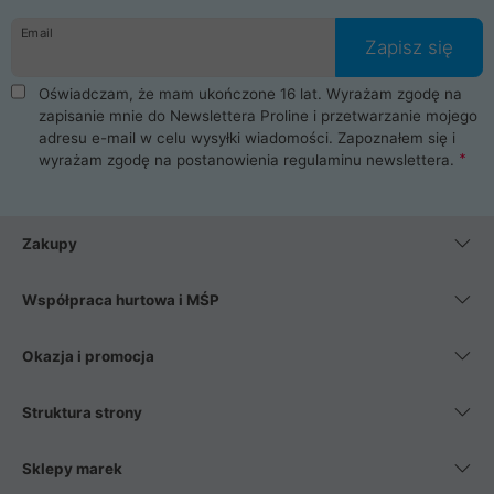
danych osobowych. Dlatego zakup notebooka albo laptopa w
Email
ProLine to czysta przyjemność i pełne bezpieczeństwo.
Zapisz się
Zaopatrzysz się u nas w akcesoria i części komputerowe
takie jak procesory, karty graficzne, płyty główne, pamięci,
Oświadczam, że mam ukończone 16 lat. Wyrażam zgodę na
dyski SSD, M.2 oraz HDD. Nasi pracownicy pomogą Ci wybrać
zapisanie mnie do Newslettera Proline i przetwarzanie mojego
najlepszy zasilacz komputerowy oraz obudowę do komputera.
adresu e-mail w celu wysyłki wiadomości. Zapoznałem się i
Poza komputerami mamy również najlepsze na rynku
wyrażam zgodę na postanowienia
regulaminu newslettera
.
Smartfony takich producentów jak Xiaomi, Apple, Samsung i
Huawei. Jeżeli chcesz, aby Twój komputer pracował cicho,
posiadamy szeroką gamę chłodzenia procesora, oraz ciche
wentylatory. Na koniec mając już to wszystko, możesz
Zakupy
wybrać idealny fotel gamingowy.
Współpraca hurtowa i MŚP
Okazja i promocja
Struktura strony
Sklepy marek