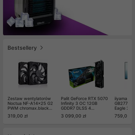
Bestsellery
Zestaw wentylatorów
Palit GeForce RTX 5070
iiyama G-
Noctua NF-A14x25 G2
Infinity 3 OC 12GB
GB2771QS
PWM chromax.black
GDDR7 DLSS 4
Eagle 27"
Sx2-PP Sterrox 140mm
(NE75070S19K9-
200Hz
319,00 zł
3 099,00 zł
759,00 zł
Push Pull (2szt)
GB2050S)