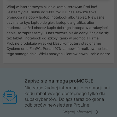
Witaj w internetowym sklepie komputerowym ProLine!
Jesteśmy dla Ciebie od 1993 roku! U nas zawsze trwa
promocja na dobry laptop, notebook albo tablet. Nieważne
czy ma to być laptop do gier, laptop dla grafika, albo
studenta! Jeżeli chcesz kupić dobrego laptopa w atrakcyjnej
cenie, to zapraszamy! U nas zawsze niskie ceny! Znajdzie się
też tablet i notebook do szkoły, tanio w promocji! Firma
ProLine produkuje wysokiej klasy komputery stacjonarne
Cyclone oraz ZenPC. Ponad 97% zamówień realizowane jest
tego samego dnia! Wielu naszych klientów chwali sobie nasze
myszki dla graczy i klawiatury mechaniczne. Posiadamy sieć
sklepów komputerowych na terenie kraju. W większości z
nich możesz odebrać zamówienie bez kosztów transportu.
Posiadamy sklep komputerowy w miastach takich jak
Wrocław, Poznań, Legnica, Katowice, Gliwice, Kalisz, Bytom,
Zapisz się na mega proMOCJE
Trzebnica, Opole. Szybka i profesjonalna obsługa!
Nie strać żadnej informacji o promocji ani
kodu rabatowego dostępnego tylko dla
ProLine to polska firma ze 100% polskim kapitałem. Działamy
subskrybentów. Dołącz teraz do grona
legalnie i płacimy podatki w naszym kraju! Posiadamy siedzibę
odbiorców newslettera ProLine!
główną w Mirkowie oraz salony na terenie kraju. Cała
komunikacja ze sklepem komputerowym ProLine jest
Więcej informacji
szyfrowana za pomocą technologii SSL. Nie sprzedajemy