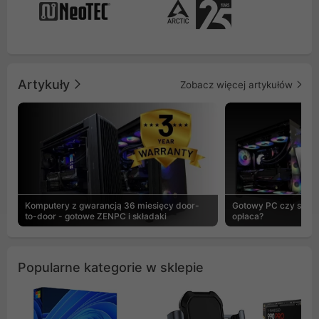
Artykuły
Zobacz więcej artykułów
Komputery z gwarancją 36 miesięcy door-
Gotowy PC czy skład
to-door - gotowe ZENPC i składaki
opłaca?
Popularne kategorie w sklepie