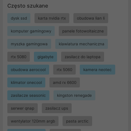
Często szukane
dysk ssd
karta nvidia rtx
obudowa lian li
komputer gamingowy
panele fotowoltaiczne
myszka gamingowa
klawiatura mechaniczna
rtx 5080
gigabyte
zasilacz do laptopa
obudowa aerocool
rtx 5060
kamera neotec
klimator onecool
amd rx 6600
zasilacze seasonic
kingston renegade
serwer qnap
zasilacz ups
wentylator 120mm argb
pasta arctic