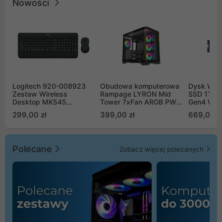
Nowości
Logitech 920-008923
Obudowa komputerowa
Dysk WD 
Zestaw Wireless
Rampage LYRON Mid
SSD 1TB 
Desktop MK545
Tower 7xFan ARGB PWM
Gen4 WD
Advanced
czarna
00CPE0
299,00 zł
399,00 zł
669,00 z
Polecane
Zobacz więcej polecanych