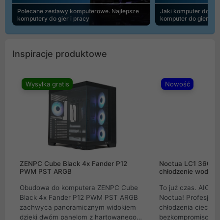
Polecane zestawy komputerowe. Najlepsze
Jaki komputer do 30
komputery do gier i pracy
komputer do gier | 
Inspiracje produktowe
Wysyłka gratis
Nowość
ZENPC Cube Black 4x Fander P12
Noctua LC1 360mm
PWM PST ARGB
chłodzenie wodne 
Obudowa do komputera ZENPC Cube
To już czas. AIO w
Black 4x Fander P12 PWM PST ARGB
Noctua! Profesjon
zachwyca panoramicznym widokiem
chłodzenia cieczą 
dzięki dwóm panelom z hartowanego
bezkompromisowe 