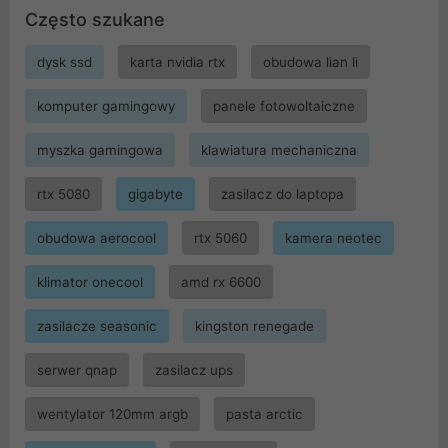
Często szukane
dysk ssd
karta nvidia rtx
obudowa lian li
komputer gamingowy
panele fotowoltaiczne
myszka gamingowa
klawiatura mechaniczna
rtx 5080
gigabyte
zasilacz do laptopa
obudowa aerocool
rtx 5060
kamera neotec
klimator onecool
amd rx 6600
zasilacze seasonic
kingston renegade
serwer qnap
zasilacz ups
wentylator 120mm argb
pasta arctic