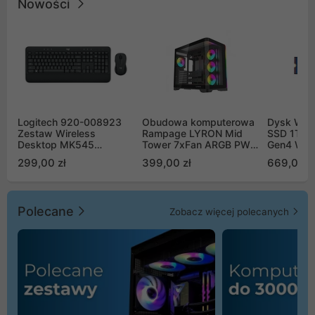
Nowości
Logitech 920-008923
Obudowa komputerowa
Dysk WD 
Zestaw Wireless
Rampage LYRON Mid
SSD 1TB 
Desktop MK545
Tower 7xFan ARGB PWM
Gen4 WD
Advanced
czarna
00CPE0
299,00 zł
399,00 zł
669,00 z
Polecane
Zobacz więcej polecanych