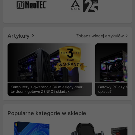
Artykuły
Zobacz więcej artykułów
Komputery z gwarancją 36 miesięcy door-
Gotowy PC czy skład
to-door - gotowe ZENPC i składaki
opłaca?
Popularne kategorie w sklepie