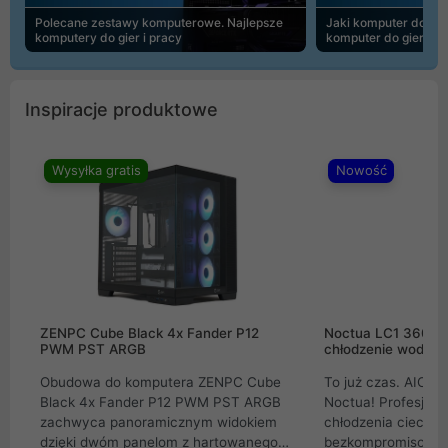
Polecane zestawy komputerowe. Najlepsze
Jaki komputer do 30
komputery do gier i pracy
komputer do gier | 
Inspiracje produktowe
Wysyłka gratis
Nowość
ZENPC Cube Black 4x Fander P12
Noctua LC1 360mm
PWM PST ARGB
chłodzenie wodne 
Obudowa do komputera ZENPC Cube
To już czas. AIO w
Black 4x Fander P12 PWM PST ARGB
Noctua! Profesjon
zachwyca panoramicznym widokiem
chłodzenia cieczą 
dzięki dwóm panelom z hartowanego
bezkompromisowe 