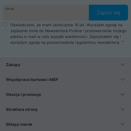
danych osobowych. Dlatego zakup notebooka albo laptopa w
Email
ProLine to czysta przyjemność i pełne bezpieczeństwo.
Zapisz się
Zaopatrzysz się u nas w akcesoria i części komputerowe
takie jak procesory, karty graficzne, płyty główne, pamięci,
Oświadczam, że mam ukończone 16 lat. Wyrażam zgodę na
dyski SSD, M.2 oraz HDD. Nasi pracownicy pomogą Ci wybrać
zapisanie mnie do Newslettera Proline i przetwarzanie mojego
najlepszy zasilacz komputerowy oraz obudowę do komputera.
adresu e-mail w celu wysyłki wiadomości. Zapoznałem się i
Poza komputerami mamy również najlepsze na rynku
wyrażam zgodę na postanowienia
regulaminu newslettera
.
Smartfony takich producentów jak Xiaomi, Apple, Samsung i
Huawei. Jeżeli chcesz, aby Twój komputer pracował cicho,
posiadamy szeroką gamę chłodzenia procesora, oraz ciche
wentylatory. Na koniec mając już to wszystko, możesz
Zakupy
wybrać idealny fotel gamingowy.
Współpraca hurtowa i MŚP
Okazja i promocja
Struktura strony
Sklepy marek