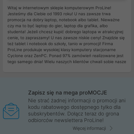
Witaj w internetowym sklepie komputerowym ProLine!
Jesteśmy dla Ciebie od 1993 roku! U nas zawsze trwa
promocja na dobry laptop, notebook albo tablet. Nieważne
czy ma to być laptop do gier, laptop dla grafika, albo
studenta! Jeżeli chcesz kupić dobrego laptopa w atrakcyjnej
cenie, to zapraszamy! U nas zawsze niskie ceny! Znajdzie się
też tablet i notebook do szkoły, tanio w promocji! Firma
ProLine produkuje wysokiej klasy komputery stacjonarne
Cyclone oraz ZenPC. Ponad 97% zamówień realizowane jest
tego samego dnia! Wielu naszych klientów chwali sobie nasze
myszki dla graczy i klawiatury mechaniczne. Posiadamy sieć
sklepów komputerowych na terenie kraju. W większości z
nich możesz odebrać zamówienie bez kosztów transportu.
Posiadamy sklep komputerowy w miastach takich jak
Wrocław, Poznań, Legnica, Katowice, Gliwice, Kalisz, Bytom,
Zapisz się na mega proMOCJE
Trzebnica, Opole. Szybka i profesjonalna obsługa!
Nie strać żadnej informacji o promocji ani
kodu rabatowego dostępnego tylko dla
ProLine to polska firma ze 100% polskim kapitałem. Działamy
subskrybentów. Dołącz teraz do grona
legalnie i płacimy podatki w naszym kraju! Posiadamy siedzibę
odbiorców newslettera ProLine!
główną w Mirkowie oraz salony na terenie kraju. Cała
komunikacja ze sklepem komputerowym ProLine jest
Więcej informacji
szyfrowana za pomocą technologii SSL. Nie sprzedajemy