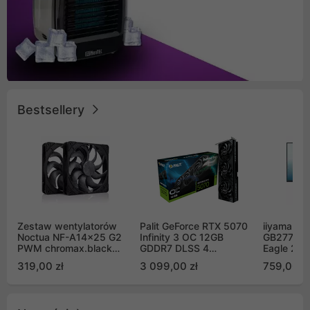
Bestsellery
Zestaw wentylatorów
Palit GeForce RTX 5070
iiyama G-
Noctua NF-A14x25 G2
Infinity 3 OC 12GB
GB2771QS
PWM chromax.black
GDDR7 DLSS 4
Eagle 27"
Sx2-PP Sterrox 140mm
(NE75070S19K9-
200Hz
319,00 zł
3 099,00 zł
759,00 zł
Push Pull (2szt)
GB2050S)