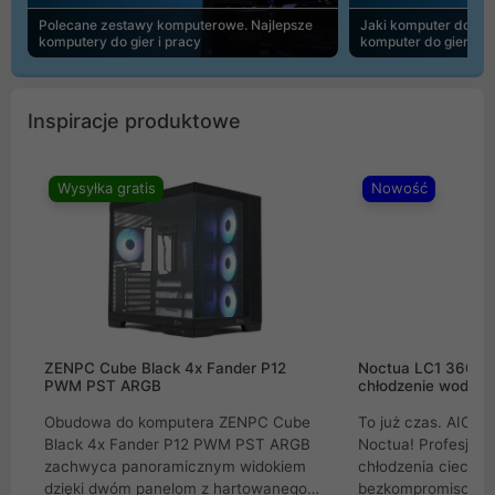
Polecane zestawy komputerowe. Najlepsze
Jaki komputer do 30
komputery do gier i pracy
komputer do gier | 
Inspiracje produktowe
Wysyłka gratis
Nowość
ZENPC Cube Black 4x Fander P12
Noctua LC1 360mm
PWM PST ARGB
chłodzenie wodne 
Obudowa do komputera ZENPC Cube
To już czas. AIO w
Black 4x Fander P12 PWM PST ARGB
Noctua! Profesjon
zachwyca panoramicznym widokiem
chłodzenia cieczą 
dzięki dwóm panelom z hartowanego
bezkompromisowe 