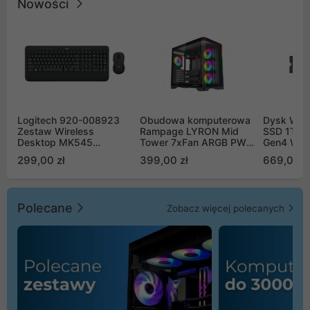
Nowości
Logitech 920-008923
Obudowa komputerowa
Dysk WD 
Zestaw Wireless
Rampage LYRON Mid
SSD 1TB 
Desktop MK545
Tower 7xFan ARGB PWM
Gen4 WD
Advanced
czarna
00CPE0
299,00 zł
399,00 zł
669,00 z
Polecane
Zobacz więcej polecanych