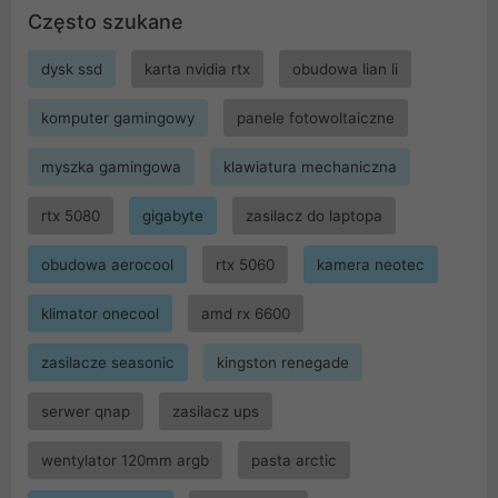
Często szukane
dysk ssd
karta nvidia rtx
obudowa lian li
komputer gamingowy
panele fotowoltaiczne
myszka gamingowa
klawiatura mechaniczna
rtx 5080
gigabyte
zasilacz do laptopa
obudowa aerocool
rtx 5060
kamera neotec
klimator onecool
amd rx 6600
zasilacze seasonic
kingston renegade
serwer qnap
zasilacz ups
wentylator 120mm argb
pasta arctic