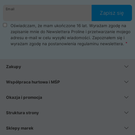
danych osobowych. Dlatego zakup notebooka albo laptopa w
Email
ProLine to czysta przyjemność i pełne bezpieczeństwo.
Zapisz się
Zaopatrzysz się u nas w akcesoria i części komputerowe
takie jak procesory, karty graficzne, płyty główne, pamięci,
Oświadczam, że mam ukończone 16 lat. Wyrażam zgodę na
dyski SSD, M.2 oraz HDD. Nasi pracownicy pomogą Ci wybrać
zapisanie mnie do Newslettera Proline i przetwarzanie mojego
najlepszy zasilacz komputerowy oraz obudowę do komputera.
adresu e-mail w celu wysyłki wiadomości. Zapoznałem się i
Poza komputerami mamy również najlepsze na rynku
wyrażam zgodę na postanowienia
regulaminu newslettera
.
Smartfony takich producentów jak Xiaomi, Apple, Samsung i
Huawei. Jeżeli chcesz, aby Twój komputer pracował cicho,
posiadamy szeroką gamę chłodzenia procesora, oraz ciche
wentylatory. Na koniec mając już to wszystko, możesz
Zakupy
wybrać idealny fotel gamingowy.
Współpraca hurtowa i MŚP
Okazja i promocja
Struktura strony
Sklepy marek