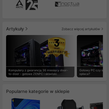
Artykuły
Zobacz więcej artykułów
Komputery z gwarancją 36 miesięcy door-
Gotowy PC czy skład
to-door - gotowe ZENPC i składaki
opłaca?
Popularne kategorie w sklepie