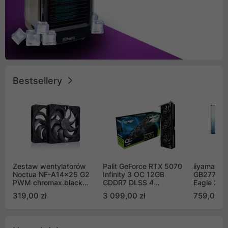
Bestsellery
Zestaw wentylatorów
Palit GeForce RTX 5070
iiyama G-
Noctua NF-A14x25 G2
Infinity 3 OC 12GB
GB2771QS
PWM chromax.black
GDDR7 DLSS 4
Eagle 27"
Sx2-PP Sterrox 140mm
(NE75070S19K9-
200Hz
319,00 zł
3 099,00 zł
759,00 zł
Push Pull (2szt)
GB2050S)