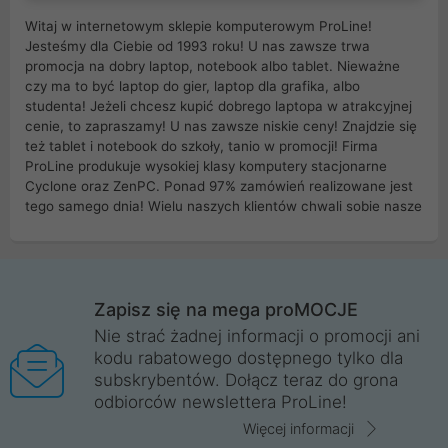
Witaj w internetowym sklepie komputerowym ProLine!
Jesteśmy dla Ciebie od 1993 roku! U nas zawsze trwa
promocja na dobry laptop, notebook albo tablet. Nieważne
czy ma to być laptop do gier, laptop dla grafika, albo
studenta! Jeżeli chcesz kupić dobrego laptopa w atrakcyjnej
cenie, to zapraszamy! U nas zawsze niskie ceny! Znajdzie się
też tablet i notebook do szkoły, tanio w promocji! Firma
ProLine produkuje wysokiej klasy komputery stacjonarne
Cyclone oraz ZenPC. Ponad 97% zamówień realizowane jest
tego samego dnia! Wielu naszych klientów chwali sobie nasze
myszki dla graczy i klawiatury mechaniczne. Posiadamy sieć
sklepów komputerowych na terenie kraju. W większości z
nich możesz odebrać zamówienie bez kosztów transportu.
Posiadamy sklep komputerowy w miastach takich jak
Wrocław, Poznań, Legnica, Katowice, Gliwice, Kalisz, Bytom,
Zapisz się na mega proMOCJE
Trzebnica, Opole. Szybka i profesjonalna obsługa!
Nie strać żadnej informacji o promocji ani
kodu rabatowego dostępnego tylko dla
ProLine to polska firma ze 100% polskim kapitałem. Działamy
subskrybentów. Dołącz teraz do grona
legalnie i płacimy podatki w naszym kraju! Posiadamy siedzibę
odbiorców newslettera ProLine!
główną w Mirkowie oraz salony na terenie kraju. Cała
komunikacja ze sklepem komputerowym ProLine jest
Więcej informacji
szyfrowana za pomocą technologii SSL. Nie sprzedajemy