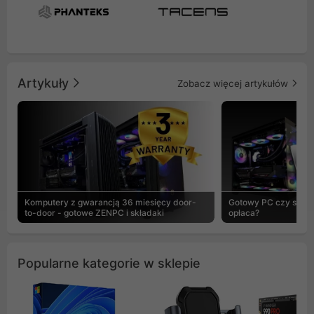
Artykuły
Zobacz więcej artykułów
Komputery z gwarancją 36 miesięcy door-
Gotowy PC czy skład
to-door - gotowe ZENPC i składaki
opłaca?
Popularne kategorie w sklepie