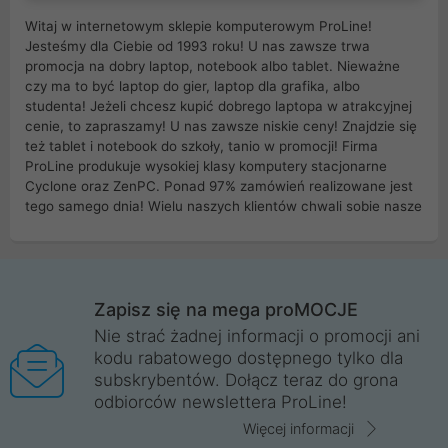
Witaj w internetowym sklepie komputerowym ProLine!
Jesteśmy dla Ciebie od 1993 roku! U nas zawsze trwa
promocja na dobry laptop, notebook albo tablet. Nieważne
czy ma to być laptop do gier, laptop dla grafika, albo
studenta! Jeżeli chcesz kupić dobrego laptopa w atrakcyjnej
cenie, to zapraszamy! U nas zawsze niskie ceny! Znajdzie się
też tablet i notebook do szkoły, tanio w promocji! Firma
ProLine produkuje wysokiej klasy komputery stacjonarne
Cyclone oraz ZenPC. Ponad 97% zamówień realizowane jest
tego samego dnia! Wielu naszych klientów chwali sobie nasze
myszki dla graczy i klawiatury mechaniczne. Posiadamy sieć
sklepów komputerowych na terenie kraju. W większości z
nich możesz odebrać zamówienie bez kosztów transportu.
Posiadamy sklep komputerowy w miastach takich jak
Wrocław, Poznań, Legnica, Katowice, Gliwice, Kalisz, Bytom,
Zapisz się na mega proMOCJE
Trzebnica, Opole. Szybka i profesjonalna obsługa!
Nie strać żadnej informacji o promocji ani
kodu rabatowego dostępnego tylko dla
ProLine to polska firma ze 100% polskim kapitałem. Działamy
subskrybentów. Dołącz teraz do grona
legalnie i płacimy podatki w naszym kraju! Posiadamy siedzibę
odbiorców newslettera ProLine!
główną w Mirkowie oraz salony na terenie kraju. Cała
komunikacja ze sklepem komputerowym ProLine jest
Więcej informacji
szyfrowana za pomocą technologii SSL. Nie sprzedajemy