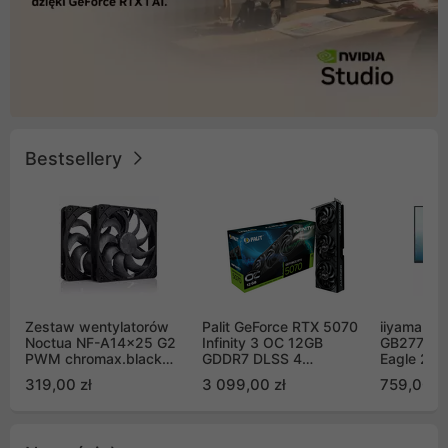
Bestsellery
Zestaw wentylatorów
Palit GeForce RTX 5070
iiyama G-
Noctua NF-A14x25 G2
Infinity 3 OC 12GB
GB2771QS
PWM chromax.black
GDDR7 DLSS 4
Eagle 27"
Sx2-PP Sterrox 140mm
(NE75070S19K9-
200Hz
319,00 zł
3 099,00 zł
759,00 zł
Push Pull (2szt)
GB2050S)