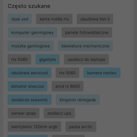
Często szukane
dysk ssd
karta nvidia rtx
obudowa lian li
komputer gamingowy
panele fotowoltaiczne
myszka gamingowa
klawiatura mechaniczna
rtx 5080
gigabyte
zasilacz do laptopa
obudowa aerocool
rtx 5060
kamera neotec
klimator onecool
amd rx 6600
zasilacze seasonic
kingston renegade
serwer qnap
zasilacz ups
wentylator 120mm argb
pasta arctic