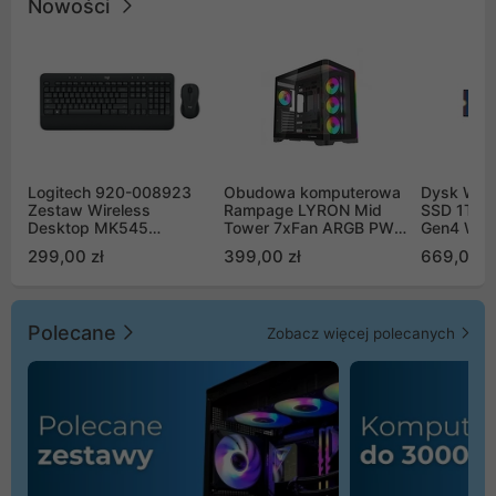
Nowości
Logitech 920-008923
Obudowa komputerowa
Dysk WD 
Zestaw Wireless
Rampage LYRON Mid
SSD 1TB 
Desktop MK545
Tower 7xFan ARGB PWM
Gen4 WD
Advanced
czarna
00CPE0
299,00 zł
399,00 zł
669,00 z
Polecane
Zobacz więcej polecanych