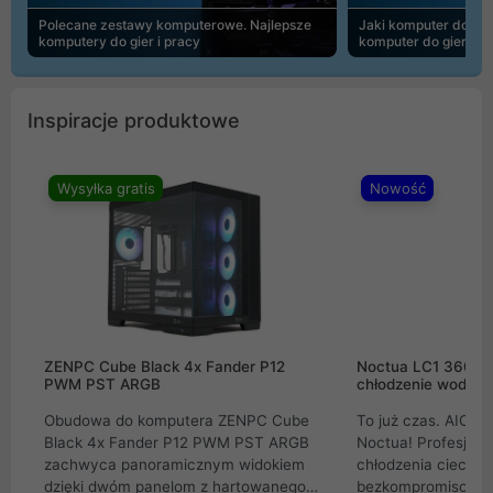
Polecane zestawy komputerowe. Najlepsze
Jaki komputer do 30
komputery do gier i pracy
komputer do gier | 
Inspiracje produktowe
Wysyłka gratis
Nowość
ZENPC Cube Black 4x Fander P12
Noctua LC1 360mm
PWM PST ARGB
chłodzenie wodne 
Obudowa do komputera ZENPC Cube
To już czas. AIO w
Black 4x Fander P12 PWM PST ARGB
Noctua! Profesjon
zachwyca panoramicznym widokiem
chłodzenia cieczą 
dzięki dwóm panelom z hartowanego
bezkompromisowe 