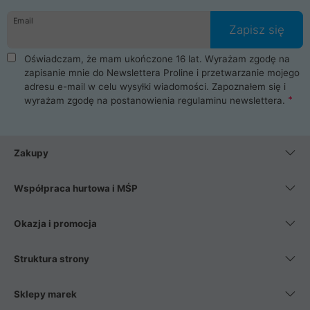
danych osobowych. Dlatego zakup notebooka albo laptopa w
Email
ProLine to czysta przyjemność i pełne bezpieczeństwo.
Zapisz się
Zaopatrzysz się u nas w akcesoria i części komputerowe
takie jak procesory, karty graficzne, płyty główne, pamięci,
Oświadczam, że mam ukończone 16 lat. Wyrażam zgodę na
dyski SSD, M.2 oraz HDD. Nasi pracownicy pomogą Ci wybrać
zapisanie mnie do Newslettera Proline i przetwarzanie mojego
najlepszy zasilacz komputerowy oraz obudowę do komputera.
adresu e-mail w celu wysyłki wiadomości. Zapoznałem się i
Poza komputerami mamy również najlepsze na rynku
wyrażam zgodę na postanowienia
regulaminu newslettera
.
Smartfony takich producentów jak Xiaomi, Apple, Samsung i
Huawei. Jeżeli chcesz, aby Twój komputer pracował cicho,
posiadamy szeroką gamę chłodzenia procesora, oraz ciche
wentylatory. Na koniec mając już to wszystko, możesz
Zakupy
wybrać idealny fotel gamingowy.
Współpraca hurtowa i MŚP
Okazja i promocja
Struktura strony
Sklepy marek